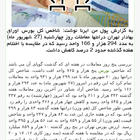
به گزارش پول من ایرنا نوشت: شاخص كل بورس اوراق
بهادار تهران درانتها معاملات روز چهارشنبه (27 شهریور ماه)
به عدد 294 هزار و 166 واحد رسید كه در مقایسه با اختتام
هفته گذشته حدود 2 درصد كاهش داشت.
بررسی پنج روز معاملات در هفته ای كه گذشت گویای آن می باشد
كه شاخص
بورس
پنج هزار و ۷۶۵ واحد افت داشت، شاخص كل
درانتها روز ۲۰ شهریور ماه با عدد ۲۹۹ هزار و ۹۳۱ واحد به معاملات
تمام كرد كه این رقم در امروز (۲۷ شهریور ماه) به عدد ۲۹۴ هزار و
۱۶۶ واحد رسید. شاخص آزاد شناور در آخرین روز معاملات هفته
گذشته ۳۴۲ هزار و ۲۱۱ واحد بود كه امروز (چهارشنبه) به رقم ۳۳۷
هزار و ۸۴۵ واحد رسید و كاهش چهار هزار و ۳۶۶ واحدی را رقم زد.
همین طور شاخص كل (هم وزن) درانتها هفته گذشته ۸۳ هزار و ۴۹۹
واحد بود كه در هفته جاری این عدد به ۸۴ هزار و ۲۴۷ واحد و شاخص
قیمت (هم وزن) از ۵۵ هزار و ۸۵۹ واحد به عدد ۵۶ هزار و ۳۹۵ واحد
رسید. ارزش بورس تهران در پنج روز گذشته ۱۰ هزار و ۸۵۹ میلیارد
ریال بود كه در مقایسه با هفته گذشته (سه روز كاری ۱۶، ۱۷ و ۲۰
شهریور) سه درصد كاهش را تجربه كرد، همین طور ارزش فرابورس