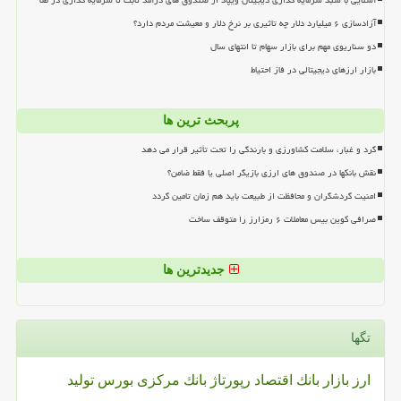
آشنایی با سبد سرمایه گذاری دیجیتال ویپاد از صندوق های درآمد ثابت تا سرمایه گذاری در طلا
آزادسازی ۶ میلیارد دلار چه تاثیری بر نرخ دلار و معیشت مردم دارد؟
دو سناریوی مهم برای بازار سهام تا انتهای سال
بازار ارزهای دیجیتالی در فاز احتیاط
پربحث ترین ها
گرد و غبار، سلامت کشاورزی و بارندگی را تحت تأثیر قرار می دهد
نقش بانکها در صندوق های ارزی بازیگر اصلی یا فقط ضامن؟
امنیت گردشگران و محافظت از طبیعت باید هم زمان تامین گردد
صرافی کوین بیس معاملات ۶ رمزارز را متوقف ساخت
جدیدترین ها
تگها
ارز
بازار
بانك
اقتصاد
رپورتاژ
بانك مركزی
بورس
تولید