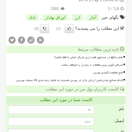
5101
/ 5
5.0
تگهای خبر:
آمار
,
ارز
,
اوراق بهادار
,
بانك
این مطلب را می پسندید؟
(0)
(1)
تازه ترین مطالب مرتبط
نقش بانکها در صندوق های ارزی بازیگر اصلی یا فقط ضامن؟
صرافی کوین بیس معاملات ۶ رمزارز را متوقف ساخت
فتح مقاومت کلیدی بورس
کدام صنایع صدرنشین ارزش بازار در بورس هستند به علاوه رتبه بندی 48 صنعت بورسی
کامنت کاربران پول من در مورد این مطلب
کامنت شما در مورد این مطلب
نام:
ایمیل: