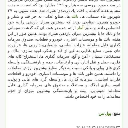
در مدت مورد بررسی سه هزار و ۱۴۹ میلیارد بود كه نسبت به مدت
مشابه هفته گذشته با افت یك درصدی همراه شد. هفته منتهی به ۲۷
شهریور ماه سیمانی ها،
بانك
ها، صنایع غذایی به جز قند و شكر و
خودرو همچون صنایعی بودند كه بیشترین میزان بازدهی را به خود
اختصاص دادند و طبق
آمار
ارائه شده در هفته ای كه گذشت سیمانی
ها و بانك ها با بیشترین میزان بازدهی همراه بودند. همین طور در این
هفته، بانك ها و موسسات اعتباری، خودرو و قطعات، صندوق سرمایه
گذاری قابل معامله، فلزات اساسی، شیمیایی، دارویی ها، فرآورده
های نفتی، صنایع غذایی به غیر از قند و شكر، انبوه سازی املاك و
مستغلات، سیمان - آهن و گچ، سرمایه گذاری ها، استخراج كانه های
فلزی، حمل و نقل انبارداری و ارتباطات، بیمه و بازنشستگی، واسطه
گری های پولی و بانكی نسبت به دیگر صنایع بیشترین ارزش معاملات
را داشتند. همین طور بانك ها و موسسات اعتباری، خودرو و قطعات،
فلزات اساسی، سرمایه گذاری ها، واسطه گری های مالی و پولی،
انبوه سازی املاك و مستغلات، صندوق های سرمایه گذاری قابل
معامله، شیمیایی، بیمه و بازنشستگی بیشترین میزان از حجم
معاملات را به خود اختصاص دادند.
منبع:
پول من
1398/06/30
20:16:25