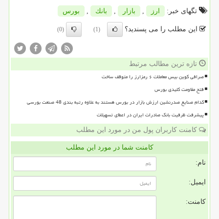
تگهای خبر:
ارز
,
بازار
,
بانك
,
بورس
این مطلب را می پسندید؟
(0)
(1)
تازه ترین مطالب مرتبط
صرافی کوین بیس معاملات ۶ رمزارز را متوقف ساخت
فتح مقاومت کلیدی بورس
کدام صنایع صدرنشین ارزش بازار در بورس هستند به علاوه رتبه بندی 48 صنعت بورسی
پیشرفت ظرفیت بانک صادرات ایران در اعطای تسهیلات
کامنت کاربران پول من در مورد این مطلب
کامنت شما در مورد این مطلب
نام:
ایمیل:
کامنت: