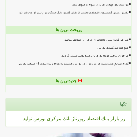
دو سناریوی مهم برای بازار سهام تا انتهای سال
تقدیر رییس کمیسیون اقتصادی مجلس از نقش کلیدی بانک مسکن در پایین آوردن ناترازی
پربحث ترین ها
صرافی کوین بیس معاملات ۶ رمزارز را متوقف ساخت
فتح مقاومت کلیدی بورس
فراخوان ساخت مودم نوری با تراشه بومی منتشر گردید
کدام صنایع صدرنشین ارزش بازار در بورس هستند به علاوه رتبه بندی 48 صنعت بورسی
جدیدترین ها
تگها
ارز
بازار
بانك
اقتصاد
رپورتاژ
بانك مركزی
بورس
تولید