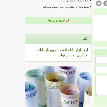
رتبه بندی 48 صنعت بورسی
ساخت وساز در جنگل بدون مجوز ممنوع می باشد
جدیدترین ها
تگها
ارز
بازار
بانك
اقتصاد
رپورتاژ
بانك
مركزی
بورس
تولید