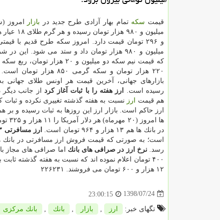
قیمت
سكه
تمام بهار آزادی طرح جدید در
بازار
امروز (ش
و ۲۹۶ تومان قیمت دارد. امروز سكه طرح قدیم با قیم
میلیون و ۹۸۰ هزار تومان داد و ستد می شود. این د
كه قیمت نیم سكه دو میلیون و ۲۰ هزار تومان
۲۲۰ هزار تومان و سكه گرمی ۸۵۰ هزار 
بازارهای جهانی، آخرین قیمت هر اونس طلای جهانی به ۴۸۹
رسیده است.
ارز هفته را با ثبات آغاز كرد
از جانب دیگر د
هم قیمت
ارز
نسبت به هفته گذشته تغییری نكرده و ثبات كا
ارز حاكم است. بازار ارز این روزها به ثبات رسیده و بر هم
در بانك ها هم ۱۳ هزار و ۹۶۴ تومان است.
ارز مسافرتی ۱۳هزار تومان
رسد.
نرخ ارز در صرافی های بانك
۱۲ هزار و ۶۰۰ تومان می فروشند. ۲۲۶۲۳۱
1398/07/24
23:00:15
تگهای خبر:
ارز
,
بازار
,
بانك
,
بانك مركزی