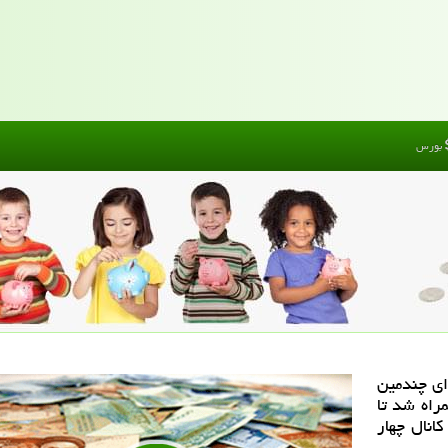
بورس
ای چندمین
راه شد تا
انال چهار