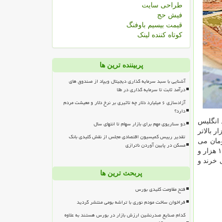
طراحی سایت
فیش حج
قیمت بیسیم باوفنگ
کوتاه کننده لینک
پربیننده ترین ها
آشنایی با سبد سرمایه گذاری دیجیتال ویپاد از صندوق های
درآمد ثابت تا سرمایه گذاری در طلا
آزادسازی ۶ میلیارد دلار چه تاثیری بر نرخ دلار و معیشت مردم
دارد؟
 قیمت خرید هر پوند انگلیس
دو سناریوی مهم برای بازار سهام تا انتهای سال
ر بالاتر
تقدیر رییس کمیسیون اقتصادی مجلس از نقش کلیدی بانک
 ۶۸۴ تومان اعلام شده كه با احتساب كارمزد به حدود ۱۳ هزار تومان می
مسکن در پایین آوردن ناترازی
اما صرافی های مجاز بانك مركزی هم قیمت خرید دلار را ۱۱ هزار و ۳۰۰ تومان و قیمت فروش آنرا ۱۱ هزار و
فی ها امروز هر یورو را به قیمت ۱۲ هزار و ۵۰۰ تومان می خرند و
پربحث ترین ها
فتح مقاومت کلیدی بورس
فراخوان ساخت مودم نوری با تراشه بومی منتشر گردید
کدام صنایع صدرنشین ارزش بازار در بورس هستند به علاوه