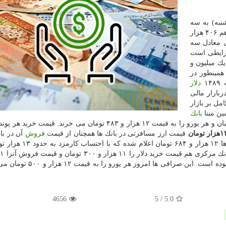
نبه) به سه
میلیون و ۹۸۰ هزار تومان رسیده و هر گرم طلای ۱۸ عیار هم ۴۰۶ هزار
تی معادل سه
ر شرایطی است
، ربع سكه یك میلیون و
تومان است. همینطور در
۱
دلار
ربازار مالی
مل بر بازار
ین مبنا
بانك
ها امروز (۲۰ مهرماه) هر دلار آمریكا را ۱۱ هزار و ۳۲۵ تومان و هر یورو را به قیمت ۱۲ هزار و ۴۸۳ تومان می خرند.
قیمت ارز مسافرتی در بانك ها همچنان از قیمت
فروش
آن در بازا
است؛ به صورتی كه قیمت فروش ارز مسافرتی در بانك ها ۱۲ هزار و
۴۰۰ تومان اعلام نموده اند كه نسبت به هفته گذشته ثابت بوده است. این صرا
4656
/ 5
5.0