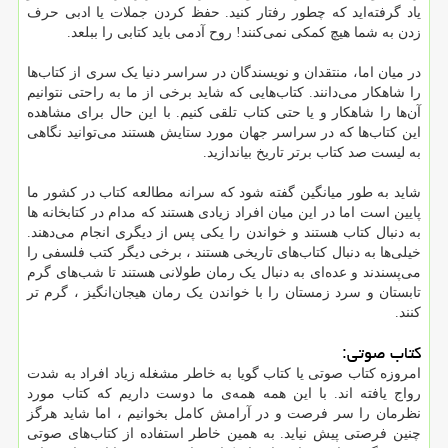
یاد گرفته‌اید که چطور رفتار کنید. حفظ کردن جملات یا ادبی حرف
زدن به شما هیچ کمکی نمی‌کنند! روح آدمی باید کتابی را ببلعد.
در میان اما، منتقدان و نویسندگان در سراسر دنیا یک سری از کتاب‌ها
را شاهکار می‌دانند. کتاب‌هایی که شاید برخی از ما به راحتی نتوانیم
آن‌ها را شاهکار و یا حتی کتاب تلقی کنیم. با این حال برای مشاهده
این کتاب‌ها که در سراسر جهان مورد ستایش هستند می‌توانید نگاهی
به لیست صد کتاب برتر تاریخ بیاندازید.
شاید به طور میانگین گفته شود که سرانه مطالعه کتاب در کشور ما
پایین است اما در این میان افراد زیادی هستند که مدام در کتابخانه ها
به دنبال کتاب هستند و خواندن را یکی پس از دیگری انجام می‌دهند.
خیلی‌ها به دنبال کتاب‌های تاریخی هستند ، برخی دیگر کتب فلسفی را
می‌پسندند و عده‌ای به دنبال یک رمان طولانی هستند تا شب‌های گرم
تابستان و سرد زمستان را با خواندن یک رمان هیجان‌انگیز ، گرم تر
کنند.
کتاب صوتی:
امروزه کتاب صوتی یا کتاب گویا به خاطر مشغله زیاد افراد به شدت
رواج یافته اند. با این همه همه‌ی ما دوست داریم که کتاب مورد
نظرمان را سر فرصت و در آرامش کامل بخوانیم ، اما شاید هرگز
چنین فرصتی پیش نیاید. به همین خاطر استفاده از کتاب‌های صوتی