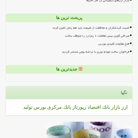
بازار ارزهای دیجیتالی در فاز احتیاط
پربحث ترین ها
امنیت گردشگران و محافظت از طبیعت باید هم زمان تامین گردد
صرافی کوین بیس معاملات ۶ رمزارز را متوقف ساخت
فتح مقاومت کلیدی بورس
فراخوان ساخت مودم نوری با تراشه بومی منتشر گردید
جدیدترین ها
تگها
ارز
بازار
بانك
اقتصاد
رپورتاژ
بانك مركزی
بورس
تولید