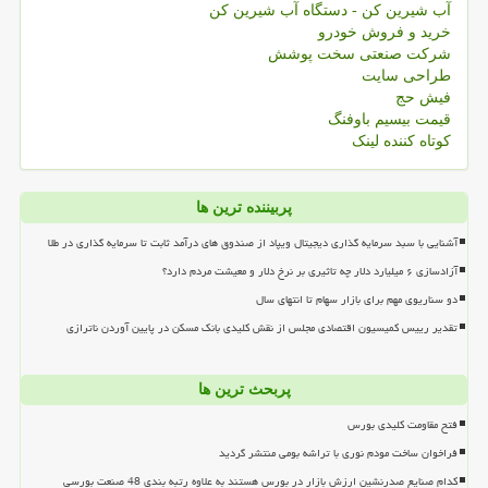
آب شیرین کن - دستگاه آب شیرین کن
خرید و فروش خودرو
شرکت صنعتی سخت پوشش
طراحی سایت
فیش حج
قیمت بیسیم باوفنگ
کوتاه کننده لینک
پربیننده ترین ها
آشنایی با سبد سرمایه گذاری دیجیتال ویپاد از صندوق های درآمد ثابت تا سرمایه گذاری در طلا
آزادسازی ۶ میلیارد دلار چه تاثیری بر نرخ دلار و معیشت مردم دارد؟
دو سناریوی مهم برای بازار سهام تا انتهای سال
تقدیر رییس کمیسیون اقتصادی مجلس از نقش کلیدی بانک مسکن در پایین آوردن ناترازی
پربحث ترین ها
فتح مقاومت کلیدی بورس
فراخوان ساخت مودم نوری با تراشه بومی منتشر گردید
کدام صنایع صدرنشین ارزش بازار در بورس هستند به علاوه رتبه بندی 48 صنعت بورسی