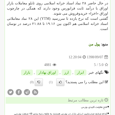
در حال حاضر ۲۸ نماد اسناد خزانه اسلامی روی تابلو معاملات بازار
اوراق با درآمد ثابت فرابورس وجود دارند كه همگی در چارچوب
اوراق «اخزا» خریدوفروش می شوند.
گفتنی است كه نرخ بازده تا سررسید (YTM) این ۲۸ نماد معاملاتی
اسناد خزانه اسلامی هم اكنون بین ۱۹.۱۶ تا ۲۱.۸۸ درصد در نوسان
است.
منبع:
پول من
1398/09/07
12:20:04
4881
/ 5
5.0
تگهای خبر:
ابزار
,
ارز
,
اوراق بهادار
,
بازار
این مطلب را می پسندید؟
(0)
(1)
تازه ترین مطالب مرتبط
فتح مقاومت کلیدی بورس
کدام صنایع صدرنشین ارزش بازار در بورس هستند به علاوه رتبه بندی 48 صنعت بورسی