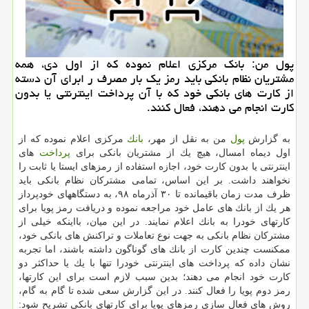
پول من: بانك مركزی اعلام نموده كه از اول دی، همه
مشتریان نظام بانكی باید رمز یك بار مصرف ر ابرای آن دسته
از كارت های بانكی خود كه با آن پرداخت اینترنتی یا بدون
كارت انجام می دهند، فعال كنند.
به گزارش
پول
من به نقل از مهر،
بانك
مركزی اعلام نموده كه از
اول دیماه امسال، هیچ یك از مشتریان بانكی برای
پرداخت
های
اینترنتی یا بدون كارت خود، اجازه استفاده از رمزهای ایستا یا ثابت را
نخواهند داشت. بر این اساس، تمامی مشتركان نظام بانكی باید
ظرف مدت زمان باقیمانده تا ۳۰ آذرماه ۹۸، به دستگاههای خودپرداز
هر یك از بانك های عامل خود مراجعه نموده و دریافت رمز پویا برای
كارتهای خودرا به بانك اعلام نمایند. در این میان، بااینكه خیلی از
مشتركان نظام بانكی به جهت نوع تعاملات و تراكنش های بانكی خود،
ممكنست چندین كارت از بانك های گوناگون داشته باشند، اما تجربه
نشان داده كه پرداخت های اینترنتی خودرا تنها با یك یا حداكثر دو
كارت خود انجام می دهند؛ بدین سبب لازم است برای این كارتها،
رمز دوم پویا را فعال كنند. در این گزارش سعی شده تا گام به گام،
روش های فعال سازی رمزهای پویا برای كارتهای بانكی تشریح شود: