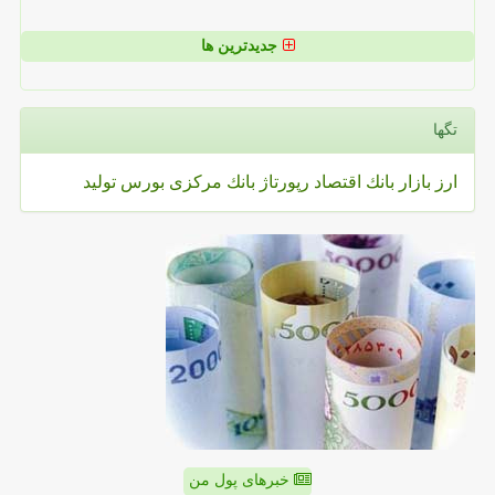
جدیدترین ها
تگها
ارز
بازار
بانك
اقتصاد
رپورتاژ
بانك مركزی
بورس
تولید
خبرهای پول من