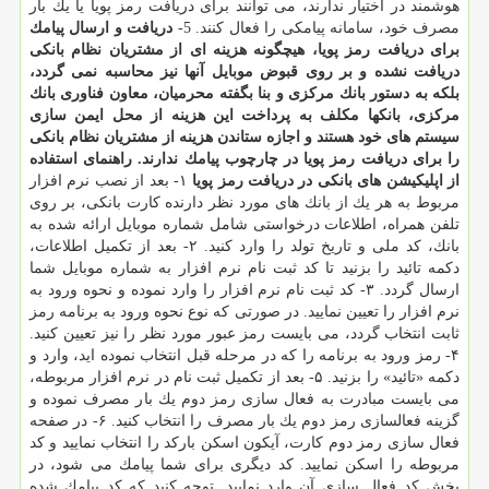
هوشمند در اختیار ندارند، می توانند برای دریافت رمز پویا یا یك بار
مصرف خود، سامانه پیامكی را فعال كنند. 5-
دریافت و ارسال پیامك
برای دریافت رمز پویا، هیچگونه هزینه ای از مشتریان نظام بانكی
دریافت نشده و بر روی قبوض موبایل آنها نیز محاسبه نمی گردد،
بلكه به دستور بانك مركزی و بنا بگفته محرمیان، معاون فناوری بانك
مركزی، بانكها مكلف به پرداخت این هزینه از محل ایمن سازی
سیستم های خود هستند و اجازه ستاندن هزینه از مشتریان نظام بانكی
را برای دریافت رمز پویا در چارچوب پیامك ندارند.
راهنمای استفاده
از اپلیكیشن های بانكی در دریافت رمز پویا
۱- بعد از نصب نرم افزار
مربوط به هر یك از بانك های مورد نظر دارنده كارت بانكی، بر روی
تلفن همراه، اطلاعات درخواستی شامل شماره موبایل ارائه شده به
بانك، كد ملی و تاریخ تولد را وارد كنید. ۲- بعد از تكمیل اطلاعات،
دكمه تائید را بزنید تا كد ثبت نام نرم افزار به شماره موبایل شما
ارسال گردد. ۳- كد ثبت نام نرم افزار را وارد نموده و نحوه ورود به
نرم افزار را تعیین نمایید. در صورتی كه نوع نحوه ورود به برنامه رمز
ثابت انتخاب گردد، می بایست رمز عبور مورد نظر را نیز تعیین كنید.
۴- رمز ورود به برنامه را كه در مرحله قبل انتخاب نموده اید، وارد و
دكمه «تائید» را بزنید. ۵- بعد از تكمیل ثبت نام در نرم افزار مربوطه،
می بایست مبادرت به فعال سازی رمز دوم یك بار مصرف نموده و
گزینه فعالسازی رمز دوم یك بار مصرف را انتخاب كنید. ۶- در صفحه
فعال سازی رمز دوم كارت، آیكون اسكن باركد را انتخاب نمایید و كد
مربوطه را اسكن نمایید. كد دیگری برای شما پیامك می شود، در
بخش كد فعال سازی آن وارد نمایید. توجه كنید كه كد پیامك شده