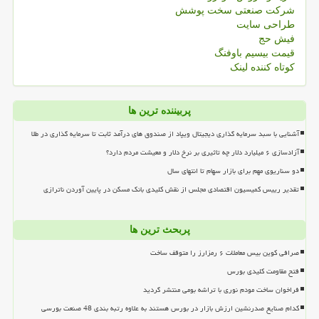
شرکت صنعتی سخت پوشش
طراحی سایت
فیش حج
قیمت بیسیم باوفنگ
کوتاه کننده لینک
پربیننده ترین ها
آشنایی با سبد سرمایه گذاری دیجیتال ویپاد از صندوق های درآمد ثابت تا سرمایه گذاری در طلا
آزادسازی ۶ میلیارد دلار چه تاثیری بر نرخ دلار و معیشت مردم دارد؟
دو سناریوی مهم برای بازار سهام تا انتهای سال
تقدیر رییس کمیسیون اقتصادی مجلس از نقش کلیدی بانک مسکن در پایین آوردن ناترازی
پربحث ترین ها
صرافی کوین بیس معاملات ۶ رمزارز را متوقف ساخت
فتح مقاومت کلیدی بورس
فراخوان ساخت مودم نوری با تراشه بومی منتشر گردید
کدام صنایع صدرنشین ارزش بازار در بورس هستند به علاوه رتبه بندی 48 صنعت بورسی