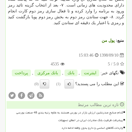
دارای محدودیت های زمانی است. ۷- بعد از انتخاب گزینه تائید رمز
ورود به برنامه را وارد كرده و تا فعال سازی رمز دوم كارت انجام
گردد. ۸- جهت ستاندن رمز دوم به بخش رمز دوم پویا بازگشت كنید
و رمزی با اعتبار یك دقیقه ای ستاندن كنید.
منبع:
پول من
1398/09/10
15:03:46
4535
/ 5
5.0
تگهای خبر:
اینترنت
,
بانك
,
بانك مركزی
,
پرداخت
این مطلب را می پسندید؟
(0)
(1)
تازه ترین مطالب مرتبط
کدام صنایع صدرنشین ارزش بازار در بورس هستند به علاوه رتبه بندی 48 صنعت بورسی
پیشرفت ظرفیت بانک صادرات ایران در اعطای تسهیلات
واردات کالاهای اساسی و دارو بدون وقفه ادامه دارد