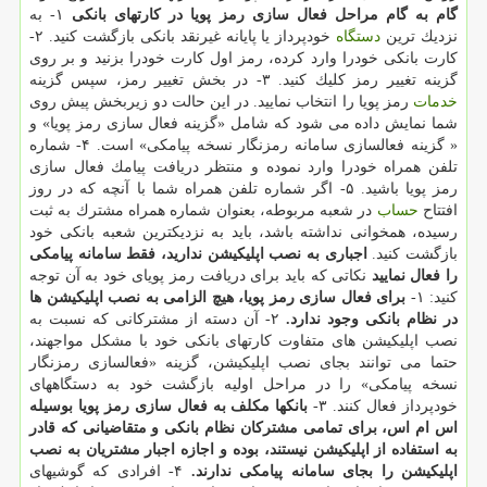
گام به گام مراحل فعال سازی رمز پویا در كارتهای بانكی
۱- به
نزدیك ترین
دستگاه
خودپرداز یا پایانه غیرنقد بانكی بازگشت كنید. ۲-
كارت بانكی خودرا وارد كرده، رمز اول كارت خودرا بزنید و بر روی
گزینه تغییر رمز كلیك كنید. ۳- در بخش تغییر رمز، سپس گزینه
خدمات
رمز پویا را انتخاب نمایید. در این حالت دو زیربخش پیش روی
شما نمایش داده می شود كه شامل «گزینه فعال سازی رمز پویا» و
« گزینه فعالسازی سامانه رمزنگار نسخه پیامكی» است. ۴- شماره
تلفن همراه خودرا وارد نموده و منتظر دریافت پیامك فعال سازی
رمز پویا باشید. ۵- اگر شماره تلفن همراه شما با آنچه كه در روز
افتتاح
حساب
در شعبه مربوطه، بعنوان شماره همراه مشترك به ثبت
رسیده، همخوانی نداشته باشد، باید به نزدیكترین شعبه بانكی خود
بازگشت كنید.
اجباری به نصب اپلیكیشن ندارید، فقط سامانه پیامكی
را فعال نمایید
نكاتی كه باید برای دریافت رمز پویای خود به آن توجه
كنید: ۱-
برای فعال سازی رمز پویا، هیچ الزامی به نصب اپلیكیشن ها
در نظام بانكی وجود ندارد.
۲- آن دسته از مشتركانی كه نسبت به
نصب اپلیكیشن های متفاوت كارتهای بانكی خود با مشكل مواجهند،
حتما می توانند بجای نصب اپلیكیشن، گزینه «فعالسازی رمزنگار
نسخه پیامكی» را در مراحل اولیه بازگشت خود به دستگاههای
خودپرداز فعال كنند. ۳-
بانكها مكلف به فعال سازی رمز پویا بوسیله
اس ام اس، برای تمامی مشتركان نظام بانكی و متقاضیانی كه قادر
به استفاده از اپلیكیشن نیستند، بوده و اجازه اجبار مشتریان به نصب
اپلیكیشن را بجای سامانه پیامكی ندارند.
۴- افرادی كه گوشیهای