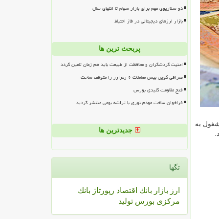
دو سناریوی مهم برای بازار سهام تا انتهای سال
بازار ارزهای دیجیتالی در فاز احتیاط
پربحث ترین ها
امنیت گردشگران و محافظت از طبیعت باید هم زمان تامین گردد
صرافی کوین بیس معاملات ۶ رمزارز را متوقف ساخت
فتح مقاومت کلیدی بورس
فراخوان ساخت مودم نوری با تراشه بومی منتشر گردید
شغول به
جدیدترین ها
.
تگها
ارز
بازار
بانك
اقتصاد
رپورتاژ
بانك
مركزی
بورس
تولید