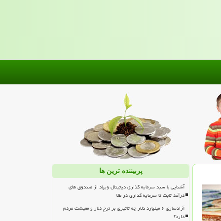
پربیننده ترین ها
آشنایی با سبد سرمایه گذاری دیجیتال ویپاد از صندوق های
درآمد ثابت تا سرمایه گذاری در طلا
آزادسازی ۶ میلیارد دلار چه تاثیری بر نرخ دلار و معیشت مردم
دارد؟