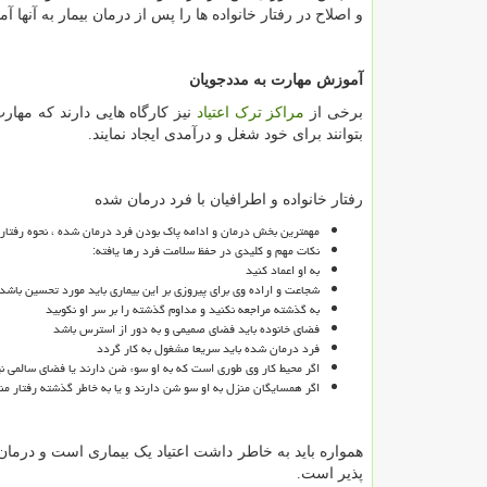
و اصلاح در رفتار خانواده ها را پس از درمان بیمار به آنها آ
آموزش مهارت به مددجویان
برخی از
مراکز ترک اعتیاد
نیز کارگاه هایی دارند که مهار
بتوانند برای خود شغل و درآمدی ایجاد نمایند.
رفتار خانواده و اطرافیان با فرد درمان شده
مهمترین بخش درمان و ادامه پاک بودن فرد درمان شده ، نحوه رفتار و
نکات مهم و کلیدی در حفظ سلامت فرد رها یافته:
به او اعماد کنید
شجاعت و اراده وی برای پیروزی بر این بیماری باید مورد تحسین باشد
به گذشته مراجعه نکنید و مداوم گذشته را بر سر او نکوبید
فضای خانوده باید فضای صمیمی و به دور از استرس باشد
فرد درمان شده باید سریعا مشغول به کار گردد
اگر محیط کار وی طوری است که به او سوء ضن دارند یا فضای سالمی 
اگر همسایگان منزل به او سو شن دارند و یا به خاطر گذشته رفتار منا
همواره باید به خاطر داشت اعتیاد یک بیماری است و درم
پذیر است.