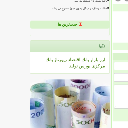
رتبه بندی 48 صنعت بورسی
ساخت وساز در جنگل بدون مجوز ممنوع می باشد
جدیدترین ها
تگها
ارز
بازار
بانك
اقتصاد
رپورتاژ
بانك
مركزی
بورس
تولید