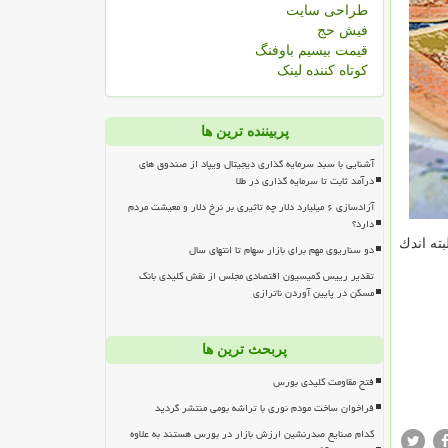
طراحی سایت
فیش حج
قیمت بیسیم باوفنگ
کوتاه کننده لینک
پربیننده ترین ها
آشنایی با سبد سرمایه گذاری دیجیتال ویپاد از صندوق های
درآمد ثابت تا سرمایه گذاری در طلا
آزادسازی ۶ میلیارد دلار چه تاثیری بر نرخ دلار و معیشت مردم
دارد؟
ته اندك
دو سناریوی مهم برای بازار سهام تا انتهای سال
تقدیر رییس کمیسیون اقتصادی مجلس از نقش کلیدی بانک
مسکن در پایین آوردن ناترازی
پربحث ترین ها
فتح مقاومت کلیدی بورس
فراخوان ساخت مودم نوری با تراشه بومی منتشر گردید
کدام صنایع صدرنشین ارزش بازار در بورس هستند به علاوه