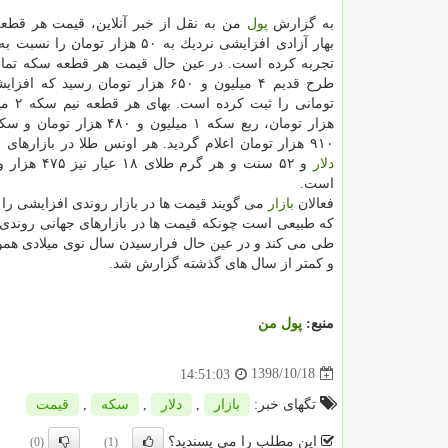
به گزارش
پول
من به نقل از خبر آنلاین، قیمت هر قطع
بهار آزادی افزایشی نردیك به ۵۰ هزار تومان 
تجربه كرده است. در عین حال قیمت هر قطعه سكه تمام 
هزار تومان، ربع سكه ۱ میلیون و ۴۸۰ ه
۹۱۰ هزار تومان اعلام گردید. هر اونس طلا در بازارهای جهانی ۱۵۲۰
دلار
است.
فعالان
بازار
می گویند قیمت ها در بازار روندی افزایشی را
كه طبیعی است چونكه قیمت ها در بازارهای جهانی روندی 
طی می كند و در عین حال فرارسیدن سال نوی میلادی همواره
و كمتر از سال های گذشته گزارش شد.
منبع:
پول من
1398/10/18
14:51:03
تگهای خبر:
بازار
,
دلار
,
سكه
,
قیمت
این مطلب را می پسندید؟
(0)
(1)