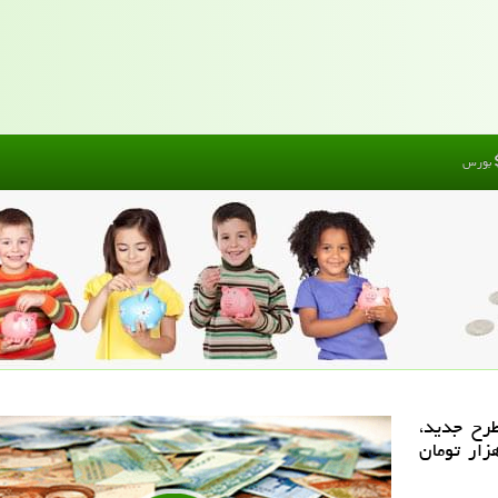
بورس
رح جدید،
جشنبه 12 دی 98 به 4 میلیون و 670 هزار تومان