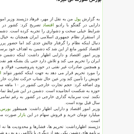
به گزارش
پول
من به نقل از مهر، فرهاد دژپسند وزیر امو
دارایی در گفتگو با رادیو
اقتصاد
تصریح كرد: كشور در د
از استقرار نظام جمهوری اسلامی ایران همچنان به خیال 
دنبال اینكه نظام را گرفتار چالش جدی كند اما حضور پرر
اقتصاد كشور مانع از این شد كه دشمن به اهداف خود برسد
وزیر امور اقتصاد و دارایی اظهار داشت: اینكه دشمن 
ایران را تحریم می كند و تلاش دارد حتی یك بشكه هم نفت
و همچنین صادرات غیر نفتی در حوزه پتروشیمی، فولاد و ك
را مورد تحریم قرار می دهد به جهت اینكه كشور نتواند
ا
خویش را تأمین كند ودر عین حال شتاب حركت تجارت خارجی 
حوزه به شكست انجامیده است. دشمن در این شرایط تمام 
سال قبل بوده است.
وزیر امور اقتصاد و دارایی اظهار داشت: همینطور
بورس
میلیارد تومان خرید و فروش سهام در این
بازار
صورت می گ
است.
دژپسند اظهارداشت: تحریم ها، فشارها و محدودیت ها نه ا
برنامه های دشمن یكی بعد از دیگری با ناكامی رو به رو شو