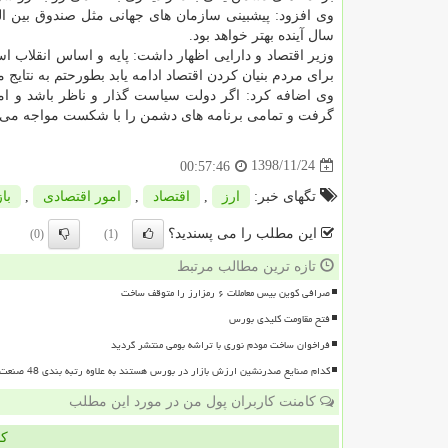
وی افزود: پیشبینی سازمان های جهانی مثل صندوق بین ا
سال آینده بهتر خواهد بود.
وزیر اقتصاد و دارایی اظهار داشت: پایه و اساس انقلاب اس
برای مردم بنیان كردن اقتصاد ادامه یابد بطورحتم به نتایج
وی اضافه كرد: اگر دولت سیاست گذار و ناظر باشد و ام
گرفت و تمامی برنامه های دشمن را با شكست مواجه می ك
1398/11/24
00:57:46
تگهای خبر:
ارز
,
اقتصاد
,
امور اقتصادی
,
باز
این مطلب را می پسندید؟
(0)
(1)
تازه ترین مطالب مرتبط
صرافی کوین بیس معاملات ۶ رمزارز را متوقف ساخت
فتح مقاومت کلیدی بورس
فراخوان ساخت مودم نوری با تراشه بومی منتشر گردید
کدام صنایع صدرنشین ارزش بازار در بورس هستند به علاوه رتبه بندی 48 صنعت بورسی
کامنت کاربران پول من در مورد این مطلب
کا