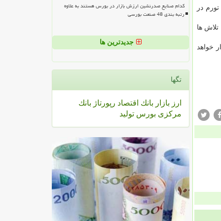
کدام صنایع صدرنشین ارزش بازار در بورس هستند به علاوه
تورم در
رتبه بندی 48 صنعت بورسی
تلاش ها
جدیدترین ها
ر خواهد
تگها
ارز
بازار
بانك
اقتصاد
رپورتاژ
بانك
مركزی
بورس
تولید