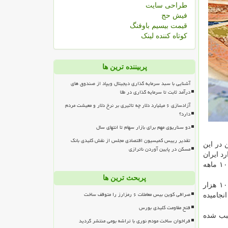
طراحی سایت
فیش حج
قیمت بیسیم باوفنگ
کوتاه کننده لینک
پربیننده ترین ها
آشنایی با سبد سرمایه گذاری دیجیتال ویپاد از صندوق های
درآمد ثابت تا سرمایه گذاری در طلا
آزادسازی ۶ میلیارد دلار چه تاثیری بر نرخ دلار و معیشت مردم
دارد؟
دو سناریوی مهم برای بازار سهام تا انتهای سال
تقدیر رییس کمیسیون اقتصادی مجلس از نقش کلیدی بانک
های دشمن در این
مسکن در پایین آوردن ناترازی
د ایران
نكنند. ثبت سرمایه گذاری خارجی در كشور به رغم تمامی كارشكنی ها، ایجاد موانع و محدودیت ها از جانب دشمن ۵۰ درصد بیشتر از ۱۰ ماهه
پربحث ترین ها
ایران در شرایط فعلی تحرك بسیار خوبی داشته به صورتی كه روزانه ۷ تا ۱۰ هزار
صرافی کوین بیس معاملات ۶ رمزارز را متوقف ساخت
نجامیده
فتح مقاومت کلیدی بورس
سبب شده
فراخوان ساخت مودم نوری با تراشه بومی منتشر گردید