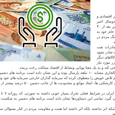
ر اقتصادی و
وسال اخیر
شرایط خیلی سخت و دشواری را تجربه كرده است. دشمن بعد از ۴۰
خام خود به
نگ مردم در
.
صادرات نفت
 صادر نشود
الاهای دیگر
رز
مورد نیاز
كند و به یك معنا پویایی ونشاط از اقتصاد مملكت رخت بربندد.
وی اضافه كرد: حجم تجارت خارجی كشور در ۱۰ ماهه سالجاری مشابه ۱۰ ماهه پارسال بوده و این نشان داده است برنامه 
تلاش خویش را معطوف كرده كه سرمایه گذاران خارجی سرمایه های خود وار
یرد. تمامی این دستاوردها نشان داده است برنامه های دشمن به شكست ا
ینكه اثر نداشته بلكه اثر داشته اما همت و مقاومت مردم در كنار مسؤلان 
د.