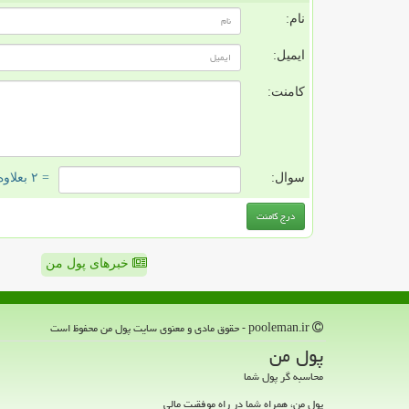
نام:
ایمیل:
کامنت:
سوال:
= ۲ بعلاوه ۳
خبرهای پول من
pooleman.ir - حقوق مادی و معنوی سایت پول من محفوظ است
پول من
محاسبه گر پول شما
پول من، همراه شما در راه موفقیت مالی