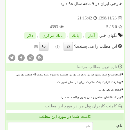
خارجی ایران در ۹ ماهه سال ۹۸ دارد.
1398/11/26
21:15:42
4393
/ 5
5.0
تگهای خبر:
آمار
,
بانك
,
بانك مركزی
,
دلار
این مطلب را می پسندید؟
(0)
(1)
تازه ترین مطالب مرتبط
کدام صنایع صدرنشین ارزش بازار در بورس هستند به علاوه رتبه بندی 48 صنعت بورسی
پیشرفت ظرفیت بانک صادرات ایران در اعطای تسهیلات
صعود تاریخی بورس
واردات کالاهای اساسی و دارو بدون وقفه ادامه دارد
کامنت کاربران پول من در مورد این مطلب
کامنت شما در مورد این مطلب
نام: