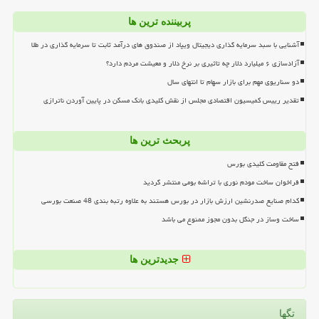
پربیننده ترین ها
آشنایی با سبد سرمایه گذاری دیجیتال ویپاد از صندوق های درآمد ثابت تا سرمایه گذاری در طلا
آزادسازی ۶ میلیارد دلار چه تاثیری بر نرخ دلار و معیشت مردم دارد؟
دو سناریوی مهم برای بازار سهام تا انتهای سال
تقدیر رییس کمیسیون اقتصادی مجلس از نقش کلیدی بانک مسکن در پایین آوردن ناترازی
پربحث ترین ها
فتح مقاومت کلیدی بورس
فراخوان ساخت مودم نوری با تراشه بومی منتشر گردید
کدام صنایع صدرنشین ارزش بازار در بورس هستند به علاوه رتبه بندی 48 صنعت بورسی
ساخت وساز در جنگل بدون مجوز ممنوع می باشد
جدیدترین ها
تگها