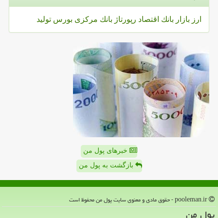
ارز
بازار
بانك
اقتصاد
رپورتاژ
بانك مركزی
بورس
تولید
خبرهای پول من
بازگشت به پول من
pooleman.ir - حقوق مادی و معنوی سایت پول من محفوظ است
پول من