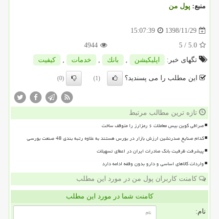
منبع:
پول من
1398/11/29
15:07:39
4944
/ 5
5.0
تگهای خبر:
اپلیكیشن
,
بانك
,
خدمات
,
كیفیت
این مطلب را می پسندید؟
(0)
(1)
تازه ترین مطالب مرتبط
صرافی کوین بیس معاملات ۶ رمزارز را متوقف ساخت
کدام صنایع صدرنشین ارزش بازار در بورس هستند به علاوه رتبه بندی 48 صنعت بورسی
پیشرفت ظرفیت بانک صادرات ایران در اعطای تسهیلات
واردات کالاهای اساسی و دارو بدون وقفه ادامه دارد
کامنت کاربران پول من در مورد این مطلب
کامنت شما در مورد این مطلب
نام: