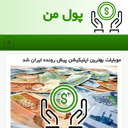
پول من
منو
موبایلت بهترین اپلیكیشن پیش رونده ایران شد