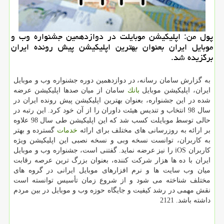
پول من: اپلیكیشن موبایلت در دوازدهمین جشنواره وب و
موبایل ایران بعنوان بهترین اپلیكیشن پیش رونده ایران
برگزیده شد.
به گزارش سامان رسانه، در دوازدهمین دوره جشنواره وب و موبایل
ایران، اپلیكیشن موبایل
بانك
سامان از میان صدها اپلیكیشن عرضه
شده در این جشنواره، بعنوان بهترین اپلیكیشن پیش رونده ایران در
سال 98 انتخاب و تندیس هیئت داوران را از آن خود كرد. این رتبه در
حالی توسط موبایلت كسب شد كه این اپلیكیشن طی سال 98 علاوه
بر ارائه به روزرسانی های مختلف برای ارائه
خدمات
گسترده و بهتر
به كاربران، توانست نسخه وبی و نسخه نصبی این اپلیكیشن ویژه
كاربران iOS را نیز عرضه نماید. گفتنی است، جشنواره وب و موبایل
ایران با ده ها هزار شركت كننده، بعنوان بزرگ ترین عرصه رقابت
میان وب سایت ها و نرم افزارهای موبایل ایرانی در گروه های
مختلف شناخته می شود و از شروع زمان تأسیس توانسته است
نقش مهمی در رشد كیفیت و جایگاه حوزه وب و موبایل در بین مردم
داشته باشد. 2121