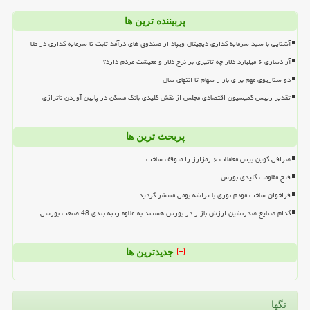
پربیننده ترین ها
آشنایی با سبد سرمایه گذاری دیجیتال ویپاد از صندوق های درآمد ثابت تا سرمایه گذاری در طلا
آزادسازی ۶ میلیارد دلار چه تاثیری بر نرخ دلار و معیشت مردم دارد؟
دو سناریوی مهم برای بازار سهام تا انتهای سال
تقدیر رییس کمیسیون اقتصادی مجلس از نقش کلیدی بانک مسکن در پایین آوردن ناترازی
پربحث ترین ها
صرافی کوین بیس معاملات ۶ رمزارز را متوقف ساخت
فتح مقاومت کلیدی بورس
فراخوان ساخت مودم نوری با تراشه بومی منتشر گردید
کدام صنایع صدرنشین ارزش بازار در بورس هستند به علاوه رتبه بندی 48 صنعت بورسی
جدیدترین ها
تگها