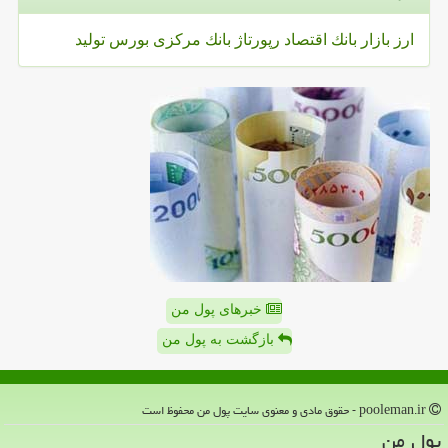
ارز
بازار
بانك
اقتصاد
رپورتاژ
بانك مركزی
بورس
تولید
خبرهای پول من
بازگشت به پول من
pooleman.ir - حقوق مادی و معنوی سایت پول من محفوظ است
پول من