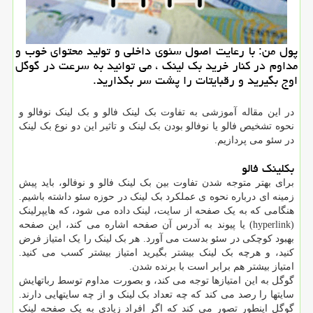
پول من: با رعایت اصول سئوی داخلی و تولید محتوای خوب و
مداوم در كنار خرید بك لینك ، می توانید به سرعت در گوگل
اوج بگیرید و رقبایتات را پشت سر بگذارید.
در این مقاله آموزشی به تفاوت بک لینک فالو و بک لینک نوفالو و
نحوه تشخیص فالو یا نوفالو بودن بک لینک و تاثیر این دو نوع بک لینک
در سئو می پردازیم.
بکلینک فالو
برای بهتر متوجه شدن تفاوت بین بک لینک فالو و نوفالو، باید پیش
زمینه ای درباره نحوه ی عملکرد بک لینک در حوزه سئو داشته باشیم.
هنگامی که به یک صفحه از سایت، لینک داده می شود، که هایپرلینک
(hyperlink) یا پیوند به آدرس آن صفحه اشاره می کند، این صفحه
بهبود کوچکی در سئو بدست می آورد. هر بک لینک را یک امتیاز فرض
کنید، و هرچه بک لینک بیشتر بگیرید امتیاز بیشتر کسب می کنید.
امتیاز بیشتر هم برابر است با برنده شدن.
گوگل به این امتیازها توجه می کند، و بصورت مداوم توسط رباتهایش
سایتها را رصد می کند که چه تعداد بک لینک و از چه سایتهایی دارند.
گوگل اینطور تصور می کند که اگر افراد زیادی به یک صفحه لینک