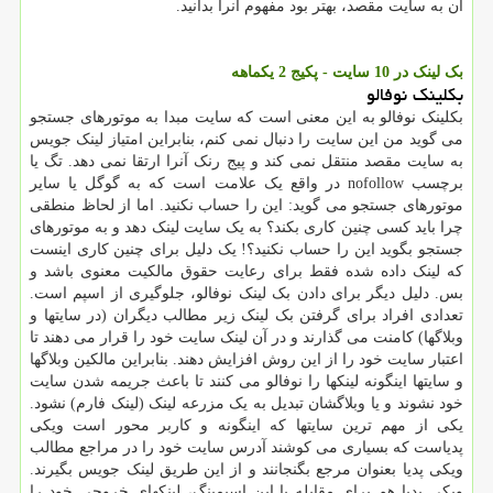
آن به سایت مقصد، بهتر بود مفهوم آنرا بدانید.
بک لینک در 10 سایت - پکیج 2 یكماهه
بکلینک نوفالو
بکلینک نوفالو به این معنی است که سایت مبدا به موتورهای جستجو
می گوید من این سایت را دنبال نمی کنم، بنابراین امتیاز لینک جویس
به سایت مقصد منتقل نمی کند و پیج رنک آنرا ارتقا نمی دهد. تگ یا
برچسب nofollow در واقع یک علامت است که به گوگل یا سایر
موتورهای جستجو می گوید: این را حساب نکنید. اما از لحاظ منطقی
چرا باید کسی چنین کاری بکند؟ به یک سایت لینک دهد و به موتورهای
جستجو بگوید این را حساب نکنید؟! یک دلیل برای چنین کاری اینست
که لینک داده شده فقط برای رعایت حقوق مالکیت معنوی باشد و
بس. دلیل دیگر برای دادن بک لینک نوفالو، جلوگیری از اسپم است.
تعدادی افراد برای گرفتن بک لینک زیر مطالب دیگران (در سایتها و
وبلاگها) کامنت می گذارند و در آن لینک سایت خود را قرار می دهند تا
اعتبار سایت خود را از این روش افزایش دهند. بنابراین مالکین وبلاگها
و سایتها اینگونه لینکها را نوفالو می کنند تا باعث جریمه شدن سایت
خود نشوند و یا وبلاگشان تبدیل به یک مزرعه لینک (لینک فارم) نشود.
یکی از مهم ترین سایتها که اینگونه و کاربر محور است ویکی
پدیاست که بسیاری می کوشند آدرس سایت خود را در مراجع مطالب
ویکی پدیا بعنوان مرجع بگنجانند و از این طریق لینک جویس بگیرند.
ویکی پدیا هم برای مقابله با این اسپمینگ، لینکهای خروجی خود را