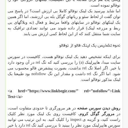
نوفالو نموده است.
اما شاید بپرسید بک لینک نوفالو کاملا بی ارزش است؟ در پاسخ می
توان گفت از لحاظ سئو و رباتهای گوگل بله بی ارزشند، اما اگر همین
بک لینکهای نوفالو در سایتهای واقعا مرتبط و فعال (نه وبلاگهای بی
ربط و مزرعه لینک) قرار داده شوند می توانند تعدادی ترافیک به
سایت شما منتقل کنند که از این لحاظ کمی ارزش می یابند.
نحوه تشخیص بک لینک فالو از نوفالو
برای اینکه تشخیص دهید بک لینک نوفالو هست، کافیست در سورس
سایت مبدا، هایپرلینک (a) را بررسی کنید که تگ rel در آن وجود دارد
یا خیر. اگر اصلا تگ rel نداشت، بصورت پیشفرض فالو محسوب می
شود. اما اگر تگ rel داشت و مقدار این تگ nofollow بود طبیعتا بک
لینک مذکور نوفالو است.
<a href=”https://www.linkbegir.com/” rel=”nofollow”>Link
Text</a>
روش دیدن سورس صفحه
در هر مرورگری تا حدودی متفاوت است،
در
مرورگر گوگل کروم
، کافیست روی بک لینک مورد نظر کلیک
راست کنید، و گزینه ی inspect را کلیک کنید. به این ترتیب می توانید
سورس هایپرلینک مورد نظر را ببینید تا بررسی کنید تگ rel دارد یا خیر