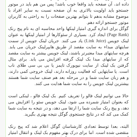
داده اند، آن صفحه باید واقعا خوب باشد! پس من هم باید در موتور
جستجو باید اولویت بالاتری به آن صفحه نسبت به سایر افراد با
موضوع مشابه بدهم تا بتوانم بهترین صفحات را به راحتی به کاربران
موتور جستجو ارائه دهم.
گوگل برای اندازه گیری امتیاز لینکها واحد محاسبه ای به نام پیج رنک
(Page Rank) ایجاد کرد. بسیاری از سئوکارها از امتیاز لینکها به عنوان
لینک جویس (Link Juice) یاد می کنند. جریان لینک جویس از سمت
سایتهای مبداء به سایت مقصد از طریق هایپرلینک جریان می یابد.
هرچه سایتهای مبدا معتبرتر باشند، لینک جویس بیشتر به سایت مقصد
که از سایتهای مبدا بک لینک گرفته افزایش می یابد. برای مثال
گرفتن بک لینک از سایت نیویورک تایمز یا بی بی سی طلای ناب
است. یا سایتهایی که فعالیت روزانه دارند، لینک خروجی کمی دارند،
و هم زبان سایت شما و در مرحله بعد هم صنف سایت شما هستند
بیشترین لینک جویس را به سایت شما هدایت می کنند.
حالا می توانیم لینک فالو را تعریف کنیم. بک لینک فالو ، لینکی است
که بعنوان امتیاز شمرده می شود، لینک جویس سئو را افزایش می
دهد، و پیج رنک سایت شما را ارتقا می دهد، و در نتیجه به سایت شما
کمک می کند که در نتایج جستجوی گوگل نتیجه بهتری بگیرید.
البته، بعدا توسط تعدادی کارشناسان گوگل اعلام شد که پیج رنک
منقضی شده است. اما برای درک بهتر مفهوم بک لینک و انتقال امتیاز