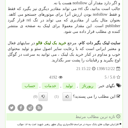
و اگر دارد مقدار آن nofollow هست یا نه.
جالب است بدانید، تگ rel می تواند مقادیر دیگری نیز بگیرد که فقط
و فقط nofollow بودن ارزش آنرا برای موتورهای جستجو می کاهد.
بعنوان مثال یکی از مقادیری که می تواند در تگ rel قرار گیرد
publisher است. این مقدار معمولا برای لینک به صفحه ی منتشر
کننده ی مطلب قرار داده می شود.
سایت لینک بگیر دات کام
، مرجع
خرید بک لینک فالو
در سایتهای فعال
و معتبر ایرانی است که با رعایت سایر اصول سئو و تولید محتوای
خوب و مداوم در کنار خرید بک لینک ، می توانید به سرعت در گوگل
اوج بگیرید و رقبایتات را پشت سر بگذارید.
1398/12/22
21:15:22
4192
/ 5
5.0
تگهای خبر:
رپورتاژ
,
تولید
,
خدمات
,
حساب
این مطلب را می پسندید؟
(0)
(1)
تازه ترین مطالب مرتبط
افزایش موکب های بانک سپه در مراسم خاکسپاری پیکر مطهر رهبر شهید امت به ۱۴ موکب