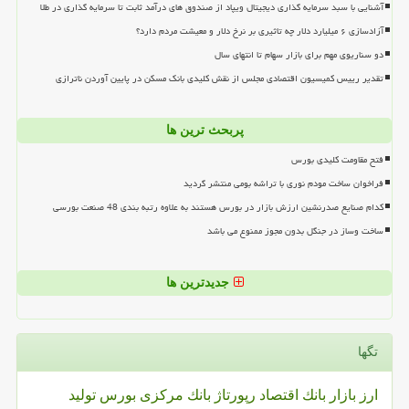
آشنایی با سبد سرمایه گذاری دیجیتال ویپاد از صندوق های درآمد ثابت تا سرمایه گذاری در طلا
آزادسازی ۶ میلیارد دلار چه تاثیری بر نرخ دلار و معیشت مردم دارد؟
دو سناریوی مهم برای بازار سهام تا انتهای سال
تقدیر رییس کمیسیون اقتصادی مجلس از نقش کلیدی بانک مسکن در پایین آوردن ناترازی
پربحث ترین ها
فتح مقاومت کلیدی بورس
فراخوان ساخت مودم نوری با تراشه بومی منتشر گردید
کدام صنایع صدرنشین ارزش بازار در بورس هستند به علاوه رتبه بندی 48 صنعت بورسی
ساخت وساز در جنگل بدون مجوز ممنوع می باشد
جدیدترین ها
تگها
ارز
بازار
بانك
اقتصاد
رپورتاژ
بانك مركزی
بورس
تولید