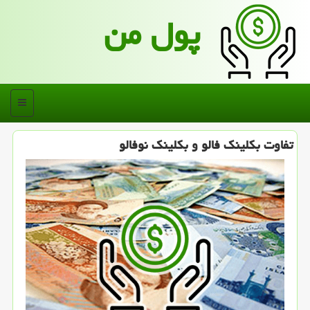
پول من
منو
تفاوت بكلینك فالو و بكلینك نوفالو