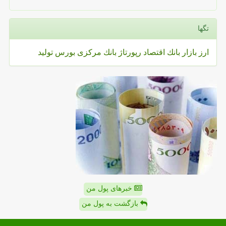
تگها
ارز
بازار
بانك
اقتصاد
رپورتاژ
بانك مركزی
بورس
تولید
خبرهای پول من
بازگشت به پول من