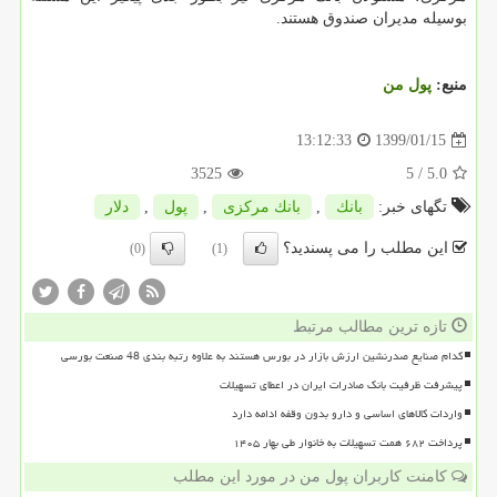
بوسیله مدیران صندوق هستند.
منبع:
پول من
1399/01/15
13:12:33
3525
/ 5
5.0
تگهای خبر:
بانك
,
بانك مركزی
,
پول
,
دلار
این مطلب را می پسندید؟
(0)
(1)
تازه ترین مطالب مرتبط
کدام صنایع صدرنشین ارزش بازار در بورس هستند به علاوه رتبه بندی 48 صنعت بورسی
پیشرفت ظرفیت بانک صادرات ایران در اعطای تسهیلات
واردات کالاهای اساسی و دارو بدون وقفه ادامه دارد
پرداخت ۶۸۲ همت تسهیلات به خانوار طی بهار ۱۴۰۵
کامنت کاربران پول من در مورد این مطلب