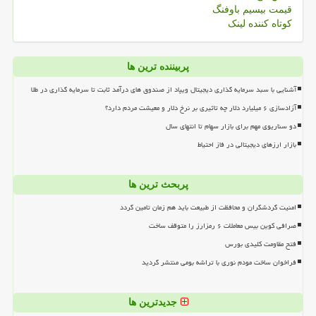
قیمت بیسیم باوفنگ
کوتاه کننده لینک
پربیننده ترین ها
آشنایی با سبد سرمایه گذاری دیجیتال ویپاد از صندوق های درآمد ثابت تا سرمایه گذاری در طلا
آزادسازی ۶ میلیارد دلار چه تاثیری بر نرخ دلار و معیشت مردم دارد؟
دو سناریوی مهم برای بازار سهام تا انتهای سال
بازار ارزهای دیجیتالی در فاز احتیاط
پربحث ترین ها
امنیت گردشگران و محافظت از طبیعت باید هم زمان تامین گردد
صرافی کوین بیس معاملات ۶ رمزارز را متوقف ساخت
فتح مقاومت کلیدی بورس
فراخوان ساخت مودم نوری با تراشه بومی منتشر گردید
جدیدترین ها