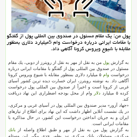
پول من: یك مقام مسئول در صندوق بین المللی پول از گفتگو
با مقامات ایرانی درباره درخواست وام 5میلیارد دلاری بمنظور
مقابله با شیوع ویروس كرونا آگاهی داد.
به گزارش
پول
من به نقل از مهر به نقل از رویترز از دوبی، یك مقام
مسئول در صندوق بین المللی پول از گفتگو با مقامات ایرانی درباره
درخواست
وام
۵ میلیارد دلاری بمنظور مقابله با شیوع ویروس كرونا
آگاهی داد. به نوشته رویترز، ایران خسارت دیده ترین كشور آسیای
غربی از كرونا است و اخیراً از صندوق بین المللی پول درخواست
كرده ۵ میلیارد
دلار
وام از محل بودجه اضطراری این نهاد دریافت
كند.
«جهاد آزور» مدیر صندوق بین المللی پول در آسیای غربی و مركزی،
در یك نشست آنلاین اظهار داشت كه این نهاد برای اطلاع از نیازهای
ایران و به جریان انداختن درخواست این كشور، در حال مذاكره با
مقامات ایرانی است.
به گزارش پول من به نقل از مهر و طبق اطلاع واصله از
بانك
مركزی، مسئولان بانك مركزی نیز بطور جدی پیگیر این مسئله