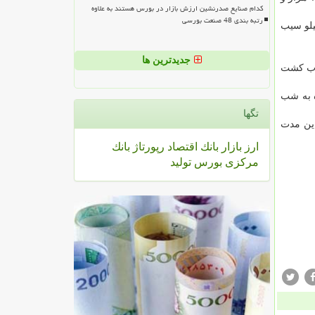
کدام صنایع صدرنشین ارزش بازار در بورس هستند به علاوه
رتبه بندی 48 صنعت بورسی
یلو سیب
جدیدترین ها
ناب كشت
ز مانده به شب
تگها
این مدت
ارز
بازار
بانك
اقتصاد
رپورتاژ
بانك
مركزی
بورس
تولید