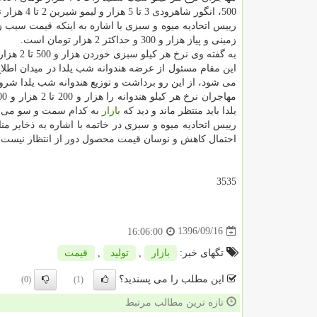
500، انگور شاهرودی 3 تا 5 هزار و لیمو شیرین 2 تا 4 هزار تومان است.
رییس اتحادیه میوه و سبزی با اشاره به اینكه قیمت سیب زم
زمینی و پیاز هزار و 300 و حداكثر 2 هزار تومان است.
به گفته وی نرخ هر كیلو سبزی خوردن هزار و 500 تا 2 هزار و سبزی جور(پلو، آش، قورمه) هزار تا هزار و 500 تومان است.
این مقام مسئول از عرضه هندوانه شب یلدا در میدان اطلاع 
می شود، از این رو برداشت و توزیع هندوانه شب یلدا شر
یلدا باید منتظر ماند و دید كه
بازار
به كدام سمت و سو می ر
رییس اتحادیه میوه و سبزی در خاتمه با اشاره به ذخایر 
احتمال كاهش و نوسان قیمت محصول دور از انتظار نیست.
3535
1396/09/16
16:06:00
تگهای خبر:
بازار
,
تولید
,
قیمت
این مطلب را می پسندید؟
(0)
(1)
تازه ترین مطالب مرتبط