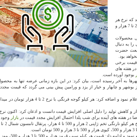
د كه نرخ هر
كیلو نارنگی 4 هزار و 500 تا 5 هزار و 700، انار 6 هزار و 200 تا 7 هزار و
خی محصولات
را به دنبال
مبعث حضرت
خواهد بود.
 قیمت برخی
در هفته های
بوجود آورده است.
هرها به آخر رسیده است، بیان كرد: در این بازه زمانی عرضه تنها به محصول
 بوشهر و چابهار و خیار از یزد و ورامین پیش بینی می گردد كه قیمت مجدد
مهاجران نرخ هر كیلو خیار را هزار و 500 تا 4 هزار تومان اعلام نمود و اضافه كرد: هر كیلو گوجه فرنگ
 و كاهش تولید را دلیل اصلی افزایش قیمت دانست و اذعان كرد: اكنون نرخ 
بازار
وجود د