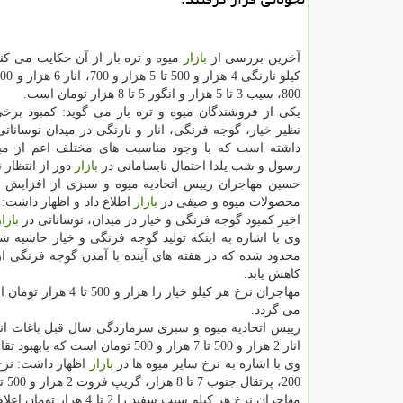
آخرین بررسی از
بازار
میوه و تره بار از آن حكایت می كن
800، سیب 3 تا 5 هزار و انگور 5 تا 8 هزار تومان است.
یكی از فروشندگان میوه و تره بار می گوید: كمبود بر
نظیر خیار، گوجه فرنگی، انار و نارنگی در میدان نوساناتی 
داشته است كه با وجود مناسبت های مختلف اعم از 
رسول و شب یلدا احتمال نابسامانی در
بازار
دور از انتظار ن
حسین مهاجران رییس اتحادیه میوه و سبزی از افزایش
محصولات میوه و صیفی در
بازار
اطلاع داد و اظهار داشت: 
اخیر كمبود گوجه فرنگی و خیار در میدان، نوساناتی در
بازار
وی با اشاره به اینكه تولید گوجه فرنگی و خیار حاشیه ش
محدود شده كه در هفته های آینده با آمدن گوجه فرنگی از
كاهش یابد.
می گردد.
رییس اتحادیه میوه و سبزی سرمازدگی سال قبل باغات انار
انار 2 هزار و 500 تا 7 هزار و 500 تومان است كه بابهبود تقاضا در هفته های آینده برای شب یلدا احتمال افزایش مجدد قیمت در
وی با اشاره به نرخ سایر میوه ها در
بازار
200، پرتقال جنوب 7 تا 8 هزار، گریپ فروت 2 هزار و 500 تا 3 هزار و 500، كیوی هزار و 500 تا 3 هزار و 500 تومان است.