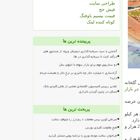
طراحی سایت
فیش حج
قیمت بیسیم باوفنگ
کوتاه کننده لینک
پربیننده ترین ها
آشنایی با سبد سرمایه گذاری دیجیتال ویپاد از صندوق های
درآمد ثابت تا سرمایه گذاری در طلا
دو سناریوی مهم برای بازار سهام تا انتهای سال
آزادسازی ۶ میلیارد دلار چه تاثیری بر نرخ دلار و معیشت مردم
دارد؟
 گلخانه
تقدیر رییس کمیسیون اقتصادی مجلس از نقش کلیدی بانک
 در
بازار
مسکن در پایین آوردن ناترازی
ی با نرخ 2 تا 4 هزار تومان در میدان عرضه
پربحث ترین ها
هر كیلو
صرافی کوین بیس معاملات ۶ رمزارز را متوقف ساخت
ارد.
اظهار داشت: نرخ هر كیلو نارنگی تخم ژاپنی 2 هزار و 500 تا 4 هزار، پرتقال تامسون شمال 2 تا 2 هزار و
فتح مقاومت کلیدی بورس
فراخوان ساخت مودم نوری با تراشه بومی منتشر گردید
مهاجران نرخ هر كیلو سیب سفید را 2 تا 4 هزار تومان اعلام نمود و ادامه داد: قیمت هر كیلو سیب قرمز هزار و 500 تا 3 هزار و 500، موز 4 هزار و