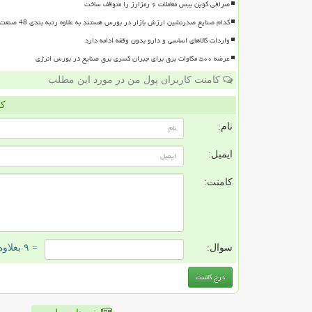
صرافی کوین بیس معاملات ۶ رمزارز را متوقف ساخت
کدام صنایع صدرنشین ارزش بازار در بورس هستند به علاوه رتبه بندی 48 صنعت بورسی
واردات کالاهای اساسی و دارو بدون وقفه ادامه دارد
عرضه ۵۰۰ مگاوات برق برای جبران کسری برق صنایع در بورس انرژی
کامنت کاربران پول من در مورد این مطلب
کا
نام:
ایمیل:
کامنت:
سوال:
= ۹ بعلاوه ۳