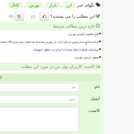
تگهای خبر:
ارز
,
بازار
,
بورس
,
كانال
این مطلب را می پسندید؟
(0)
(1)
تازه ترین مطالب مرتبط
فتح مقاومت کلیدی بورس
کدام صنایع صدرنشین ارزش بازار در بورس هستند به علاوه رتبه بندی 48 صنعت بورسی
پیشرفت ظرفیت بانک صادرات ایران در اعطای تسهیلات
صعود تاریخی بورس
کامنت کاربران پول من در مورد این مطلب
کا
نام:
ایمیل:
کامنت: