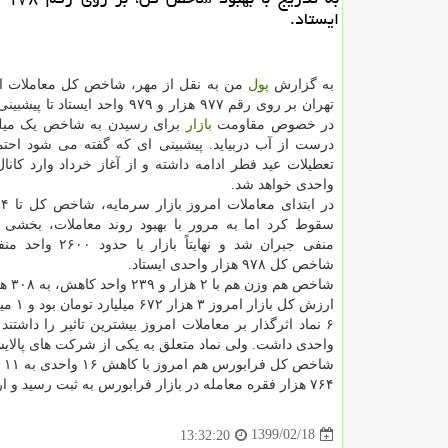
ایستاد.
به گزارش
پول
من به نقل از مهر، شاخص کل معاملات 
تهران بر روی رقم ۹۷۷ هزار و ۹۷۹ واحد ایستا
در خصوص مقاومت
بازار
برای رسیدن به شاخص یک میلی
درست از آب دربیاید. پیشبینی ای که گفته می شود احتمالا
تعطیلات عید فطر ادامه داشته و از آغاز خرداد وارد کانا
واحدی خواهد شد.
سقوط کرد اما به مرور با بهبود روند معاملات، بخشی 
منفی جبران شد و نهایتاً بازا
شاخص کل ۹۷۸ هزار واحدی ایستاد.
شاخص هم وزن هم با ۲ هزار و ۲۳۹ واحد کاهش، به ۳۰۸ هزار و ۱۳۷ واحد رسید.
ارزش کل بازار امروز ۳ هزار ۶۷۲ میلیارد تومان بود و ۱ میلیون و ۵۸۱ فقره معامله به ثبت رسید؛ ارزش معاملات هم ۱۳ هزار میلیارد تومان بود.
واحدی داشت. ولی نماد متعلق به یکی از شرکت های پالایشگاهی در پایتخت، تاثیر مثبت ۳
شاخص کل فرابورس هم امروز با کاهش ۱۶ واحدی به ۱۱ هزار و ۱۴۹ واحد رسید ارزش بازار اول و دوم فرابورس هم ۷۰۰ میلیارد تومان بود.
۷۶۴ هزار فقره معامله در بازار فرابورس به ثبت رسید و ارزش معاملات ۵۱۸ میلیارد تومان بود.
1399/02/18
13:32:20