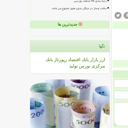
رتبه بندی 48 صنعت بورسی
ساخت وساز در جنگل بدون مجوز ممنوع می باشد
جدیدترین ها
تگها
ارز
بازار
بانك
اقتصاد
رپورتاژ
بانك
مركزی
بورس
تولید