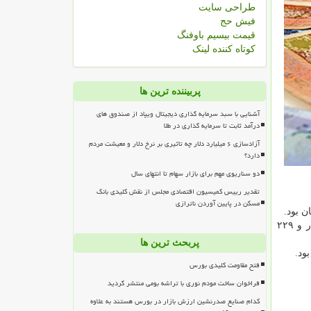
طراحی سایت
فیش حج
قیمت بیسیم باوفنگ
کوتاه کننده لینک
پربیننده ترین ها
آشنایی با سبد سرمایه گذاری دیجیتال ویپاد از صندوق های
درآمد ثابت تا سرمایه گذاری در طلا
آزادسازی ۶ میلیارد دلار چه تاثیری بر نرخ دلار و معیشت مردم
دارد؟
دو سناریوی مهم برای بازار سهام تا انتهای سال
تقدیر رییس کمیسیون اقتصادی مجلس از نقش کلیدی بانک
مسکن در پایین آوردن ناترازی
۶ نماد اثرگذار بر معاملات امروز بیشترین تاثیر را داشتند که یک نماد متعلق به یکی از پتروشیمی های بزرگ کشور، تاثیر منفی ۳ هزار و ۲۲۹
پربحث ترین ها
فتح مقاومت کلیدی بورس
فراخوان ساخت مودم نوری با تراشه بومی منتشر گردید
کدام صنایع صدرنشین ارزش بازار در بورس هستند به علاوه