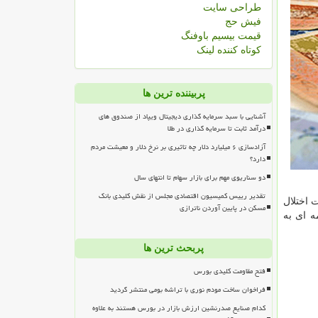
طراحی سایت
فیش حج
قیمت بیسیم باوفنگ
کوتاه کننده لینک
پربیننده ترین ها
آشنایی با سبد سرمایه گذاری دیجیتال ویپاد از صندوق های
درآمد ثابت تا سرمایه گذاری در طلا
آزادسازی ۶ میلیارد دلار چه تاثیری بر نرخ دلار و معیشت مردم
دارد؟
دو سناریوی مهم برای بازار سهام تا انتهای سال
تقدیر رییس کمیسیون اقتصادی مجلس از نقش کلیدی بانک
 اختلال
مسکن در پایین آوردن ناترازی
ه ای به
پربحث ترین ها
فتح مقاومت کلیدی بورس
فراخوان ساخت مودم نوری با تراشه بومی منتشر گردید
کدام صنایع صدرنشین ارزش بازار در بورس هستند به علاوه