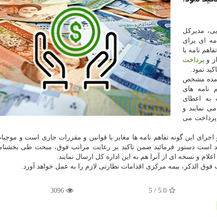
یی، مدیرکل
مه ای برای
اهم نامه با
ز و
پرداخت
ید نمود.
آمده مشخص
 نامه های
ت به اعطای
می نمایند و
 پرداخت می
و اجرای این گونه تفاهم نامه ها مغایر با قوانین و مقررات جاری است و موجبات
د است دستور فرمائید ضمن تاکید بر رعایت مراتب فوق، مبحث طی بخشنام
ام و نسخه ای از آنرا هم به این اداره کل ارسال نمایند.
وق الذکر، بیمه مرکزی اقدامات نظارتی لازم را به عمل خواهد آورد.
3096
/ 5
5.0