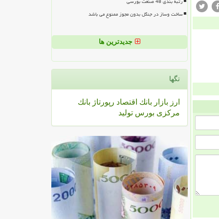
رتبه بندی 48 صنعت بورسی
ساخت وساز در جنگل بدون مجوز ممنوع می باشد
جدیدترین ها
تگها
ارز
بازار
بانك
اقتصاد
رپورتاژ
بانك
مركزی
بورس
تولید