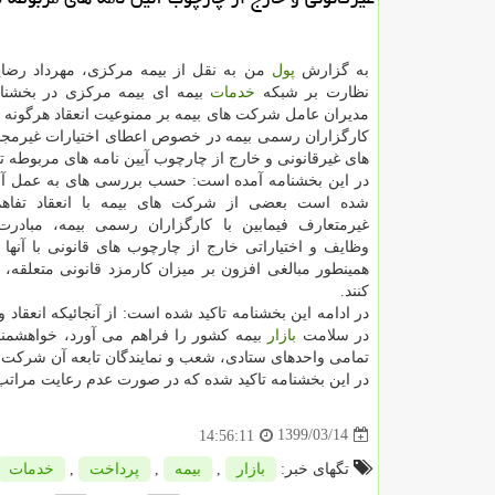
به گزارش
پول
من به نقل از بیمه مرکزی، مهرداد رضا
نظارت بر شبکه
خدمات
بیمه ای بیمه مرکزی در بخشنا
مدیران عامل شرکت های بیمه بر ممنوعیت انعقاد هرگونه تف
کارگزاران رسمی بیمه در خصوص اعطای اختیارات غیرمجا
های غیرقانونی و خارج از چارچوب آیین نامه های مربوطه تاک
در این بخشنامه آمده است: حسب بررسی های به عمل 
شده است بعضی از شرکت های بیمه با انعقاد تفاهم
غیرمتعارف فیمابین با کارگزاران رسمی بیمه، مبادر
وظایف و اختیاراتی خارج از چارچوب های قانونی با آنها 
همینطور مبالغی افزون بر میزان کارمزد قانونی متعلقه،
کنند.
در ادامه این بخشنامه تاکید شده است: از آنجائیکه انعقاد 
در سلامت
بازار
بیمه کشور را فراهم می آورد، خواهشمن
تمامی واحدهای ستادی، شعب و نمایندگان تابعه آن شرکت اعل
در این بخشنامه تاکید شده که در صورت عدم رعایت مراتب ف
1399/03/14
14:56:11
تگهای خبر:
بازار
,
بیمه
,
پرداخت
,
خدمات