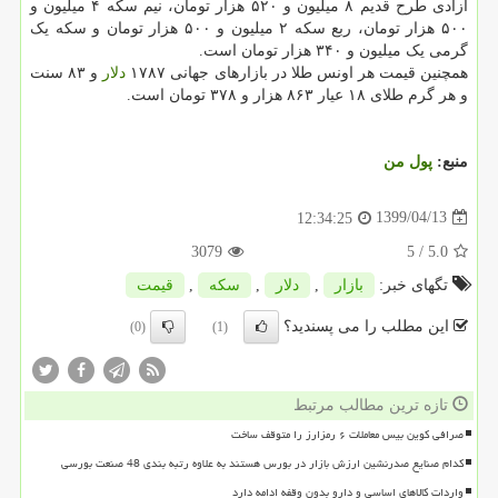
آزادی طرح قدیم ۸ میلیون و ۵۲۰ هزار تومان، نیم سکه ۴ میلیون و
۵۰۰ هزار تومان، ربع سکه ۲ میلیون و ۵۰۰ هزار تومان و سکه یک
گرمی یک میلیون و ۳۴۰ هزار تومان است.
همچنین قیمت هر اونس طلا در بازارهای جهانی ۱۷۸۷
دلار
و ۸۳ سنت
و هر گرم طلای ۱۸ عیار ۸۶۳ هزار و ۳۷۸ تومان است.
منبع:
پول من
1399/04/13
12:34:25
3079
/ 5
5.0
تگهای خبر:
بازار
,
دلار
,
سكه
,
قیمت
این مطلب را می پسندید؟
(0)
(1)
تازه ترین مطالب مرتبط
صرافی کوین بیس معاملات ۶ رمزارز را متوقف ساخت
کدام صنایع صدرنشین ارزش بازار در بورس هستند به علاوه رتبه بندی 48 صنعت بورسی
واردات کالاهای اساسی و دارو بدون وقفه ادامه دارد