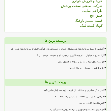
خرید و فروش خودرو
شرکت صنعتی سخت پوشش
طراحی سایت
فیش حج
قیمت بیسیم باوفنگ
کوتاه کننده لینک
پربیننده ترین ها
آشنایی با سبد سرمایه گذاری دیجیتال ویپاد از صندوق های درآمد ثابت تا سرمایه گذاری در طلا
آزادسازی ۶ میلیارد دلار چه تاثیری بر نرخ دلار و معیشت مردم دارد؟
دو سناریوی مهم برای بازار سهام تا انتهای سال
بازار ارزهای دیجیتالی در فاز احتیاط
پربحث ترین ها
امنیت گردشگران و محافظت از طبیعت باید هم زمان تامین گردد
صرافی کوین بیس معاملات ۶ رمزارز را متوقف ساخت
فتح مقاومت کلیدی بورس
فراخوان ساخت مودم نوری با تراشه بومی منتشر گردید