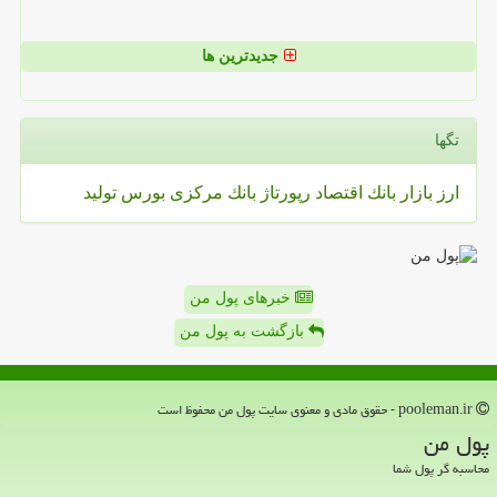
جدیدترین ها
تگها
ارز
بازار
بانك
اقتصاد
رپورتاژ
بانك مركزی
بورس
تولید
خبرهای پول من
بازگشت به پول من
pooleman.ir - حقوق مادی و معنوی سایت پول من محفوظ است
پول من
محاسبه گر پول شما