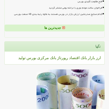
فتح مقاومت کلیدی بورس
فراخوان ساخت مودم نوری با تراشه بومی منتشر گردید
کدام صنایع صدرنشین ارزش بازار در بورس هستند به علاوه رتبه بندی 48 صنعت بورسی
جدیدترین ها
تگها
ارز
بازار
بانك
اقتصاد
رپورتاژ
بانك مركزی
بورس
تولید