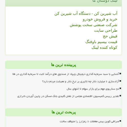
لینک دوستان ما
آب شیرین کن - دستگاه آب شیرین کن
خرید و فروش خودرو
شرکت صنعتی سخت پوشش
طراحی سایت
فیش حج
قیمت بیسیم باوفنگ
کوتاه کننده لینک
پربیننده ترین ها
آشنایی با سبد سرمایه گذاری دیجیتال ویپاد از صندوق های درآمد ثابت تا سرمایه گذاری در طلا
آزادسازی ۶ میلیارد دلار چه تاثیری بر نرخ دلار و معیشت مردم دارد؟
دو سناریوی مهم برای بازار سهام تا انتهای سال
تقدیر رییس کمیسیون اقتصادی مجلس از نقش کلیدی بانک مسکن در پایین آوردن ناترازی
پربحث ترین ها
صرافی کوین بیس معاملات ۶ رمزارز را متوقف ساخت