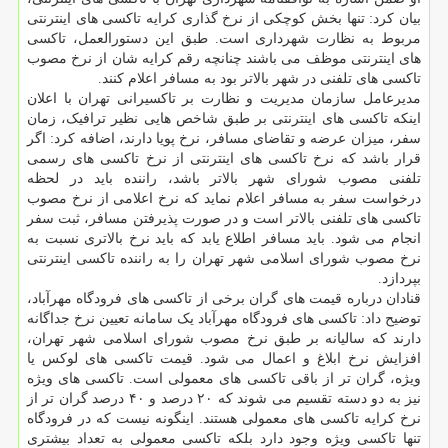
بیان کرد: تنها بخش کوچکی از نرخ گذاری کرایه تاکسی های اینترنتی
مربوط به نظارت شهرداری است. طبق این دستورالعمل، تاکسی
های اینترنتی موظف می باشند چنانچه رقم کرایه شان از نرخ مصوب
تاکسی های تلفنی در شهر بالاتر بود به مسافر اعلام کنند.
مدیرعامل سازمان مدیریت و نظارت بر تاکسیرانی تهران با اعلان
اینکه تاکسی های اینترنتی بر طبق شاخص هایی نظیر ترافیک، زمان
سفر، میزان عرضه و تقاضای مسافر، نرخ پویا دارند، اضافه کرد: اگر
قرار باشد که نرخ تاکسی های اینترنتی از نرخ تاکسی های رسمی
تلفنی مصوب شورای شهر بالاتر باشد، راننده باید در لحظه
درخواست سفر به مسافر اعلام نماید که نرخ اعلامی از نرخ مصوب
تاکسی های تلفنی بالاتر است و در صورت پذیرفتن مسافر، ثبت سفر
انجام می شود. باید مسافر اطلاع یابد که باید نرخ بالاتری نسبت به
نرخ مصوب شورای اسلامی شهر تهران را به راننده تاکسی اینترنتی
بپردازد.
قنادان درباره قیمت های گران برخی از تاکسی های فرودگاه مهرآباد،
توضیح داد: تاکسی های فرودگاه مهرآباد یک سامانه تعیین نرخ جداگانه
دارند که سالیانه بر طبق نرخ مصوب شورای اسلامی شهر تهران،
افزایش نرخ ابلاغ و اعمال می شود. قیمت تاکسی های لوکس یا
ویژه، گران تر از باقی تاکسی های معمولی است. تاکسی های ویژه
نیز به دو دسته تقسیم می شوند که ۲۰ درصد و ۴۰ درصد گران تر از
نرخ کرایه تاکسی های معمولی هستند. اینگونه نیست که در فرودگاه
تنها تاکسی ویژه وجود دارد بلکه تاکسی معمولی به تعداد بیشتری