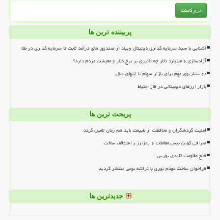
پربیننده ترین ها
آشنایی با سبد سرمایه گذاری دیجیتال ویپاد از صندوق های درآمد ثابت تا سرمایه گذاری در طلا
آزادسازی ۶ میلیارد دلار چه تاثیری بر نرخ دلار و معیشت مردم دارد؟
دو سناریوی مهم برای بازار سهام تا انتهای سال
بازار ارزهای دیجیتالی در فاز احتیاط
پربحث ترین ها
امنیت گردشگران و محافظت از طبیعت باید هم زمان تامین گردد
صرافی کوین بیس معاملات ۶ رمزارز را متوقف ساخت
فتح مقاومت کلیدی بورس
فراخوان ساخت مودم نوری با تراشه بومی منتشر گردید
جدیدترین ها