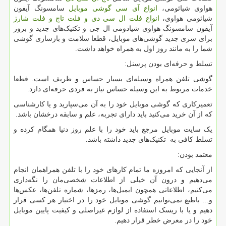
هواوی شیائومی،
انواع آی سی گوشی موبایل
سامسونگ آیفون
شیائومی هواوی،
انواع فلت ال سی دی و فلت تاچ و فلت شارژ
آیفون سامسونگ هواوی شیادومی ال جی و تکنیک‌های جدید و بروز
برای سری جدید گوشی‌های موبایل، قطعا سلامت و بازسازی گوشی
شما را به مانند روز اول به همراه خواهد داشت.
تسلط و حرفه‌ای بودن پرسنل:
گوشی تلفن همراه وسیله‌ای بسیار حساس و ظریف است. قطعا
خدمات مربوط به این وسیله حساس نیاز به فردی حرفه‌ای دارد.
تعمیرکاری که گوشی موبایل خود را به آن می‌سپارید و یا کارشناسی
که از آن خرید می‌کنید باید دارای تجربه، علم و سابقه درخشان باشد.
یک سایت موبایل مرجع باید خود را با علم روز دنیا همگام کرده و
تسلط کافی به تکنیک‌های جدید داشته باشد.
معتمد بودن:
از آنجایی که امروزه ما تمام کارهای خود را با تلفن همراه‎مان انجام
می‌دهیم و درون آن خیلی از اطلاعات شخصی‌مان را نگه‌داری
می‌کنیم، اطلاعاتی همچون ایمیل‌ها، رمزها، شماره تلفن‌ها، عکس‌ها
و... باطبع نمی‌توانیم گوشی موبایل خود را در اختیار هر کسی قرار
دهیم و یا با ریسک استفاده از لوازم غیراصلی و کیفیت پایین موبایل
خود را در معرض خطر قرار دهیم.