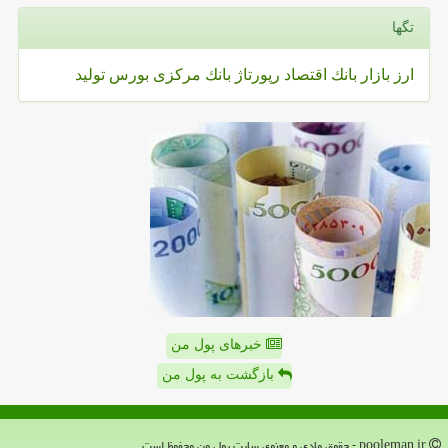
تگها
ارز
بازار
بانك
اقتصاد
رپورتاژ
بانك مركزی
بورس
تولید
خبرهای پول من
بازگشت به پول من
pooleman.ir - حقوق مادی و معنوی سایت پول من محفوظ است