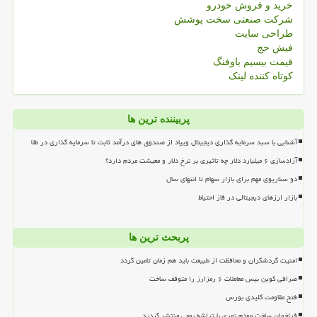
خرید و فروش خودرو
شرکت صنعتی سخت پوشش
طراحی سایت
فیش حج
قیمت بیسیم باوفنگ
کوتاه کننده لینک
پربیننده ترین ها
آشنایی با سبد سرمایه گذاری دیجیتال ویپاد از صندوق های درآمد ثابت تا سرمایه گذاری در طلا
آزادسازی ۶ میلیارد دلار چه تاثیری بر نرخ دلار و معیشت مردم دارد؟
دو سناریوی مهم برای بازار سهام تا انتهای سال
بازار ارزهای دیجیتالی در فاز احتیاط
پربحث ترین ها
امنیت گردشگران و محافظت از طبیعت باید هم زمان تامین گردد
صرافی کوین بیس معاملات ۶ رمزارز را متوقف ساخت
فتح مقاومت کلیدی بورس
فراخوان ساخت مودم نوری با تراشه بومی منتشر گردید