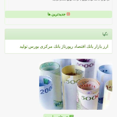
جدیدترین ها
تگها
ارز
بازار
بانك
اقتصاد
رپورتاژ
بانك مركزی
بورس
تولید
خبرهای پول من