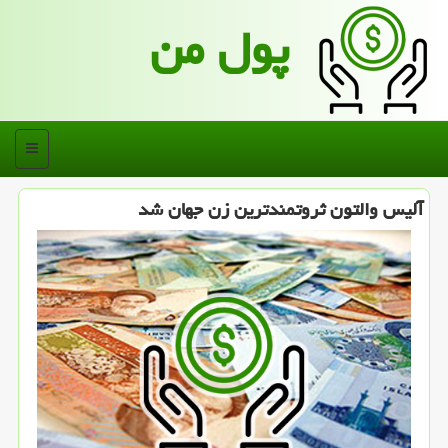
پول من
منو
آلیس والتون ثروتمندترین زن جهان شد