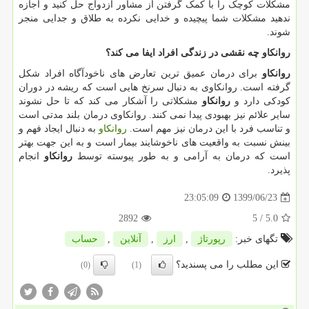
مشکلات کوچک را با کمک گرفتن از مشاور ازدواج حل کنید و اجازه
ندهید مشکلات شما پیچیده و خدایی نکرده به طلاق و جدایی منجر
شوند.
روانکاو چه نقشی در زندگی افراد ایفا می کند؟
روانکاو
برای درمان عمیق ترین تعارض های ناخودآگاه افراد شکل
گرفته است. روانکاوی به دنبال سرنخ هایی است که ریشه در دوران
کودکی دارد و
روانکاو
مشکلاتی را آشکار می کند که تا حل نشوند
سایر علائم نیز بهبودی پیدا نمی کنند. روانکاوی درمان بلند مدتی است
و تناسب فرد با این درمان نیز مهم است.
روانکاو
به دنبال ایجاد فهم و
بینش نسبت به واقعیت های ناخوشایند بیمار است و به این جهت بهتر
است که درمان به آرامی و به طور پیوسته توسط
روانکاو
انجام
پذیرد.
1399/06/23
23:05:09
2892
/ 5
5.0
تگهای خبر:
رپورتاژ
,
ارز
,
آنلاین
,
حساب
این مطلب را می پسندید؟
(0)
(1)