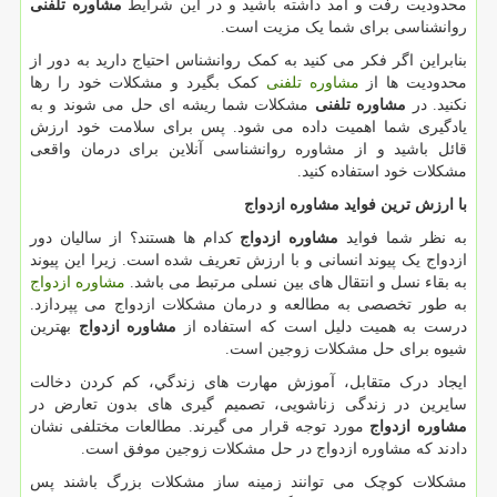
محدودیت رفت و آمد داشته باشید و در این شرایط
مشاوره تلفنی
روانشناسی برای شما یک مزیت است.
بنابراین اگر فکر می کنید به کمک روانشناس احتیاج دارید به دور از
محدودیت ها از
مشاوره تلفنی
کمک بگیرد و مشکلات خود را رها
نکنید. در
مشاوره تلفنی
مشکلات شما ریشه ای حل می شوند و به
یادگیری شما اهمیت داده می شود. پس برای سلامت خود ارزش
قائل باشید و از مشاوره روانشناسی آنلاین برای درمان واقعی
مشکلات خود استفاده کنید.
با ارزش ترین فواید مشاوره ازدواج
به نظر شما فواید
مشاوره ازدواج
کدام ها هستند؟ از سالیان دور
ازدواج یک پیوند انسانی و با ارزش تعریف شده است. زیرا این پیوند
به بقاء نسل و انتقال های بین نسلی مرتبط می باشد.
مشاوره ازدواج
به طور تخصصی به مطالعه و درمان مشکلات ازدواج می پپردازد.
درست به همیت دلیل است که استفاده از
مشاوره ازدواج
بهترین
شیوه برای حل مشکلات زوجین است.
ایجاد درک متقابل، آموزش مهارت های زندگي، کم کردن دخالت
سایرین در زندگی زناشویی، تصميم گیری های بدون تعارض در
مشاوره ازدواج
مورد توجه قرار می گیرند. مطالعات مختلفی نشان
دادند که مشاوره ازدواج در حل مشکلات زوجین موفق است.
مشکلات کوچک می توانند زمینه ساز مشکلات بزرگ باشند پس