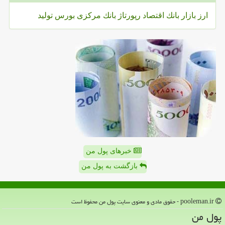
ارز
بازار
بانك
اقتصاد
رپورتاژ
بانك مركزی
بورس
تولید
خبرهای پول من
بازگشت به پول من
pooleman.ir - حقوق مادی و معنوی سایت پول من محفوظ است
پول من