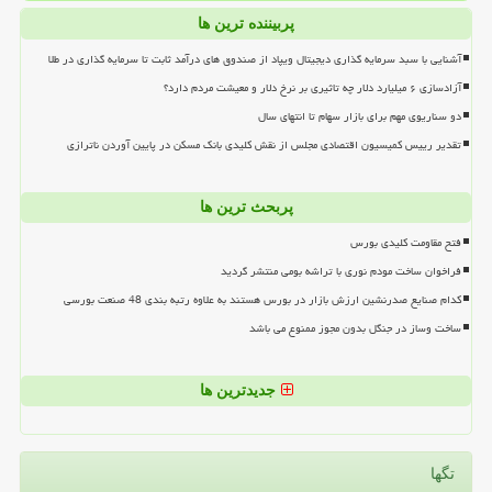
پربیننده ترین ها
آشنایی با سبد سرمایه گذاری دیجیتال ویپاد از صندوق های درآمد ثابت تا سرمایه گذاری در طلا
آزادسازی ۶ میلیارد دلار چه تاثیری بر نرخ دلار و معیشت مردم دارد؟
دو سناریوی مهم برای بازار سهام تا انتهای سال
تقدیر رییس کمیسیون اقتصادی مجلس از نقش کلیدی بانک مسکن در پایین آوردن ناترازی
پربحث ترین ها
فتح مقاومت کلیدی بورس
فراخوان ساخت مودم نوری با تراشه بومی منتشر گردید
کدام صنایع صدرنشین ارزش بازار در بورس هستند به علاوه رتبه بندی 48 صنعت بورسی
ساخت وساز در جنگل بدون مجوز ممنوع می باشد
جدیدترین ها
تگها