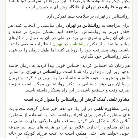
یکبار دیگر به خانواده ها بازگرداند. این روزها در سراسر دنیا همانند
مشاوره خانواده در تهران
از جایگاه ویژه ای برخوردار است.
روانشناس در تهران بر سلامت شما تمرکز دارد
برای مراجعه به
روانشناس در تهران
زمان مناسبی را انتخاب کنید. هر
چقدر دیرتر به روانشناس مراجعه کنید مشکل مزمن تر شده و
درمان آن زمان بیشتری می برد. در طی درمان به دنبال راه کارهای
میانبر نباشید و از دکتر
روانشناس در تهران
انتظارات منطقی داشته
باشید. روند پیشرفت خود را ارزیابی کنید اما طول درمان را به عهده
دکتر روانشناس خود بگذارید.
هر زمان که احساس کردید احساس خوبی پیدا کردید به درمان خاتمه
ندهید زیرا این تازه اول راه شما است.
روانشناس در تهران
بر اساس
دانش و تجربیات خود، فاصله جلسات را به مرور زیاد کرده و درمان
را پایان می دهد. دستیابی به دکتر روانشناس ممکن است نیازمند
صرف وقت و جستجو باشد، در این راه پشتکار داشته باشید.
مشاور تلفنی کمک گرفتن از روانشناس را هموار کرده است
وقتی
مشاوره تلفنی
در این یک دو دهه اخیر شکل گرفت محدودیت
های مشاوره گرفتن برای افراد برداشته شد. با استفاده از مشاوره
آنلاین دیگر مشکل طی کردن مسافت های طولانی برای دستیابی به
مراکز مشاوره را ندارید. علاوه بر این در هزینه های شما نیز صرفه
جویی خواهد شد. حتی ممکن است به علت فرزند کوچک در خانه