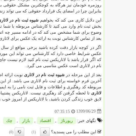
روزمره خودمان نیز هرگاه به کوچکترین مشکل حقوقی برخ
بنابراین چرا در امضای یک قرارداد حقوقی که می تواند زن
این دلایل کاری می کند که بخواهیم
شیوه ثبت نام در لاتار
بخش ثبت نام وارد می کنید تا کارشناس مربوطه با شما ت
وضوح برای شما مشخص می کند که در ادامه مسیر چه اتفاق
بعد از تماس کارشناس نوبت به ارائه یک عکس برای لاتار
اگر در کوچه بازار دقت کرده باشید برخی مواقع از سال 
عکس شرایط خاصی دارد که کارشناس می تواند این مورد 
که اگر قرار باشد با لاتاریکس ثبت نام کنید لازم نیست ج
نام در لاتاری است عکس مناسبی می گیرد.
بعد از این مرحله در
شیوه ثبت نام در لاتاری
نوبت ارائه ا
آخرین فرم خواسته برای ثبت نام لاتاری می باشد. از این ر
مربوطه کد رهگیری و اطلاعات و فایل ثبت نامی را به ایمیل
لاتاری
تا لحظه گرفتن کد رهگیری نیست. لاتاریکس پشتیبانی 
لایق خوب زندگی کردن باشید، با لاتاریکس از امروز خوب ز
1399/06/29
07:35:15
تگهای خبر:
رپورتاژ
,
اقتصاد
,
بازار
,
چك
این مطلب را می پسندید؟
(0)
(1)