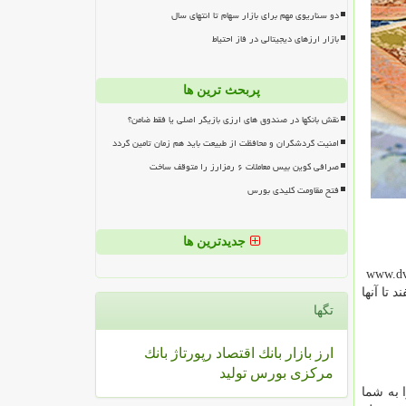
دو سناریوی مهم برای بازار سهام تا انتهای سال
بازار ارزهای دیجیتالی در فاز احتیاط
پربحث ترین ها
نقش بانکها در صندوق های ارزی بازیگر اصلی یا فقط ضامن؟
امنیت گردشگران و محافظت از طبیعت باید هم زمان تامین گردد
صرافی کوین بیس معاملات ۶ رمزارز را متوقف ساخت
فتح مقاومت کلیدی بورس
جدیدترین ها
www.dvl
تا آنها
تگها
ارز
بازار
بانك
اقتصاد
رپورتاژ
بانك
مركزی
بورس
تولید
ا به شما