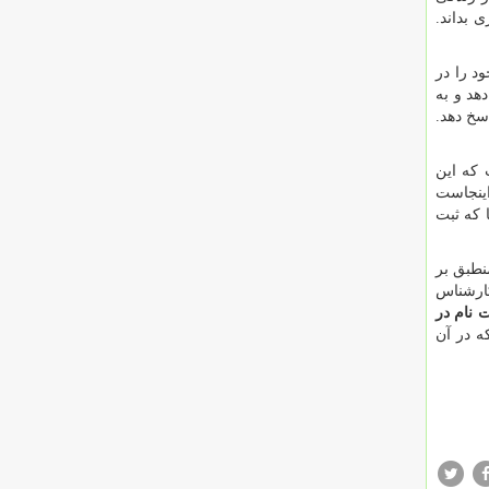
 بداند.
د را در
هد و به
سخ دهد.
 که این
اینجاست
 که ثبت
نطبق بر
کارشناس
 نام در
ه در آن