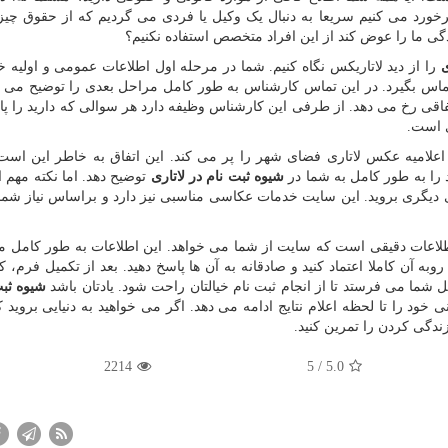
ورد می کنیم سریعا به دنبال یک وکیل یا فردی می گردیم که از حقوق چیزی
دگی ما را عوض کند از این افراد متخصص استفاده نکنیم؟
ی
را از دید لاتاریکس نگاه کنیم. شما در مرحله اول اطلاعات عمومی و اولیه خو
ماس بگیرد. در این تماس کارشناس به طور کامل مراحل بعدی را توضیح می د
ی رخ می دهد. از طرفی این کارشناس وظیفه دارد هر سوالی که دارید را پا
ی است.
اعلامیه عکس لاتاری فضای شهر را پر می کند. این اتفاق به خاطر این است
را به طور کامل به شما در
شیوه ثبت نام در لاتاری
توضیح دهد. اما نکته مهم 
ای دیگری بروید. این سایت خدمات عکاسی مناسبی نیز دارد و براساس نیاز شما
طلاعات دقیقی است که سایت از شما می خواهد. این اطلاعات به طور کامل م
وبه آن کاملا اعتماد کنید و صادقانه به آن ها پاسخ دهید. بعد از تکمیل فرم، 
 شما می فرستد تا از انجام ثبت نام خیالتان راحت شود. یادتان باشد
شیوه ثبت
خود را تا لحظه اعلام نتایج ادامه می دهد. اگر می خواهید به دنیایی بروید ک
ندگی کردن را تمرین کنید.
2214
/ 5
5.0