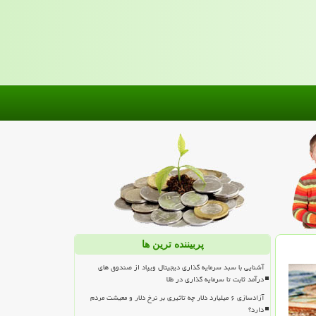
پربیننده ترین ها
آشنایی با سبد سرمایه گذاری دیجیتال ویپاد از صندوق های
درآمد ثابت تا سرمایه گذاری در طلا
آزادسازی ۶ میلیارد دلار چه تاثیری بر نرخ دلار و معیشت مردم
دارد؟