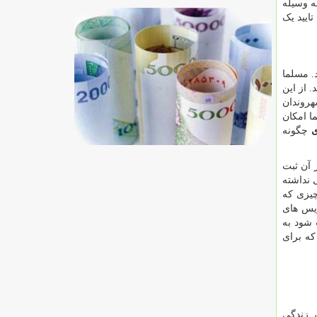
ه وسیله
تایید یک
د. مسلما
 از این
هروندان
ا امکان
ی
چگونه
 آن ثبت
 نداشته
چیزی که
ویس های
 شود به
که برای
ر زندگی