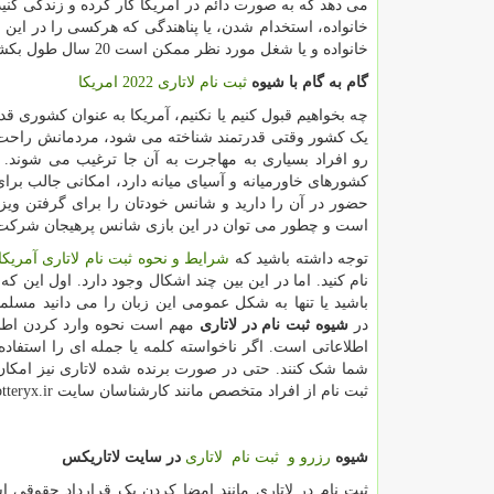
می دهد که به صورت دائم در آمریکا کار کرده و زندگی ک
خانواده، استخدام شدن، یا پناهندگی که هرکسی را در این مور
خانواده و یا شغل مورد نظر ممکن است 20 سال طول بکشد.
گام به گام با شیوه
ثبت نام لاتاری 2022 امریکا
چه بخواهیم قبول کنیم یا نکنیم، آمریکا به عنوان کشوری قد
یک کشور وقتی قدرتمند شناخته می شود، مردمانش راحت تر 
رو افراد بسیاری به مهاجرت به آن جا ترغیب می شوند. 
کشورهای خاورمیانه و آسیای میانه دارد، امکانی جالب بر
حضور در آن را دارید و شانس خودتان را برای گرفتن وی
است و چطور می توان در این بازی شانس پرهیجان شرکت کر
توجه داشته باشید که
شرایط و نحوه ثبت نام لاتاری آمریکا
نام کنید. اما در این بین چند اشکال وجود دارد. اول این
باشید یا تنها به شکل عمومی این زبان را می دانید مسلم
در
شیوه ثبت نام در لاتاری
مهم است نحوه وارد کردن اطلا
اطلاعاتی است. اگر ناخواسته کلمه یا جمله ای را استفاد
شما شک کنند. حتی در صورت برنده شده لاتاری نیز امکان 
ثبت نام از افراد متخصص مانند کارشناسان سایت
otteryx.ir
شیوه
رزرو و ثبت نام لاتاری
در سایت لاتاریکس
ثبت نام در لاتاری مانند امضا کردن یک قرارداد حقوقی ا