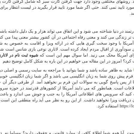
نید. روشهای مختلفی وجود دارد جهت گرفتن کارت سبز که شامل گرفتن کارت ب
د تایید نمی کنند. حتی اگر شما مورد تایید قرار بگیرید در لیست انتظار برای 
رتمند در دنیا شناخته می شود و این اتفاق می تواند هزار و یک دلیل داشته باش
زندگی می کنند و معنی رفاه اجتماعی در آن کشور بیشتر معنی پیدا می کند.
آمریکا با وجود سخت گیری هایی که در ارائه ویزا و اقامت به خصوص به ش
ای سودآوری از اقبال مردم ایجاد کرده است. لاتاری نوعی بازی شانس است شم
زای آمریکا محک می زنید. اما سوال مهم این است که
شیوه ثبت نام در لاتار
د؟ امروز در این مقاله می خواهیم در این باره به شکل کامل توضیح دهیم
شاید به ظاهر ساده باشد و شما بتوانید با مراجعه به سایت رسمی و اصلی در
 که فرم پیش روی شما به زبان انگلیسی می باشد و اگر شما زبان انگلیسی خوبی
ا از پس پاسخ گویی به سوالات این فرم بر نخواهید آمد. از طرفی دیگر آن 
عات است. همانطور که می دایند آمریکا از کشورهای قدرتمند در حوزه سر
ه کنید که سرویس های اطلاعاتی آمریکا را به جنب و جوش می اندازد و باعث
دریافت ویزا نخواهید داشت. از این رو به نظر می آید راه منطقی این است 
https://l
استفاده کرد.
ست. آیا همه شما اطلاع کافی از موارد قانونی و حقوقی دارید؟ مسلما نه. د