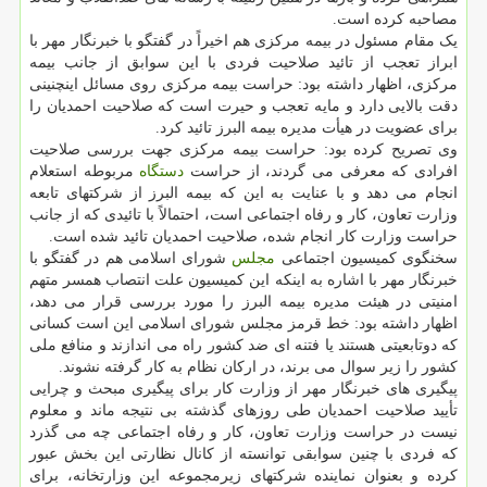
مصاحبه کرده است.
یک مقام مسئول در بیمه مرکزی هم اخیراً در گفتگو با خبرنگار مهر با
ابراز تعجب از تائید صلاحیت فردی با این سوابق از جانب بیمه
مرکزی، اظهار داشته بود: حراست بیمه مرکزی روی مسائل اینچنینی
دقت بالایی دارد و مایه تعجب و حیرت است که صلاحیت احمدیان را
برای عضویت در هیأت مدیره بیمه البرز تائید کرد.
وی تصریح کرده بود: حراست بیمه مرکزی جهت بررسی صلاحیت
افرادی که معرفی می گردند، از حراست
دستگاه
مربوطه استعلام
انجام می دهد و با عنایت به این که بیمه البرز از شرکتهای تابعه
وزارت تعاون، کار و رفاه اجتماعی است، احتمالاً با تائیدی که از جانب
حراست وزارت کار انجام شده، صلاحیت احمدیان تائید شده است.
سخنگوی کمیسیون اجتماعی
مجلس
شورای اسلامی هم در گفتگو با
خبرنگار مهر با اشاره به اینکه این کمیسیون علت انتصاب همسر متهم
امنیتی در هیئت مدیره بیمه البرز را مورد بررسی قرار می دهد،
اظهار داشته بود: خط قرمز مجلس شورای اسلامی این است کسانی
که دوتابعیتی هستند یا فتنه ای ضد کشور راه می اندازند و منافع ملی
کشور را زیر سوال می برند، در ارکان نظام به کار گرفته نشوند.
پیگیری های خبرنگار مهر از وزارت کار برای پیگیری مبحث و چرایی
تأیید صلاحیت احمدیان طی روزهای گذشته بی نتیجه ماند و معلوم
نیست در حراست وزارت تعاون، کار و رفاه اجتماعی چه می گذرد
که فردی با چنین سوابقی توانسته از کانال نظارتی این بخش عبور
کرده و بعنوان نماینده شرکتهای زیرمجموعه این وزارتخانه، برای