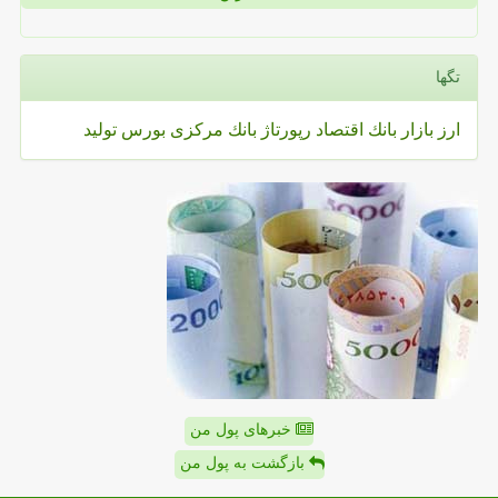
تگها
ارز
بازار
بانك
اقتصاد
رپورتاژ
بانك مركزی
بورس
تولید
خبرهای پول من
بازگشت به پول من