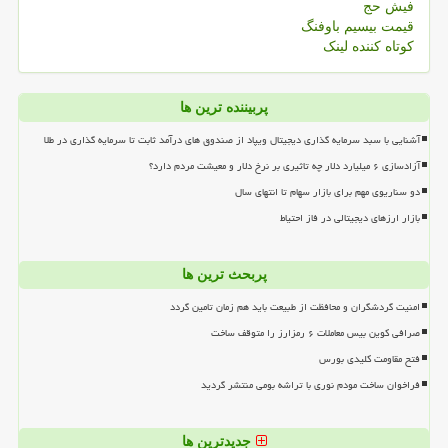
فیش حج
قیمت بیسیم باوفنگ
کوتاه کننده لینک
پربیننده ترین ها
آشنایی با سبد سرمایه گذاری دیجیتال ویپاد از صندوق های درآمد ثابت تا سرمایه گذاری در طلا
آزادسازی ۶ میلیارد دلار چه تاثیری بر نرخ دلار و معیشت مردم دارد؟
دو سناریوی مهم برای بازار سهام تا انتهای سال
بازار ارزهای دیجیتالی در فاز احتیاط
پربحث ترین ها
امنیت گردشگران و محافظت از طبیعت باید هم زمان تامین گردد
صرافی کوین بیس معاملات ۶ رمزارز را متوقف ساخت
فتح مقاومت کلیدی بورس
فراخوان ساخت مودم نوری با تراشه بومی منتشر گردید
جدیدترین ها