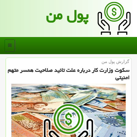
پول من
منو
گزارش پول من
سكوت وزارت كار درباره علت تائید صلاحیت همسر متهم
امنیتی