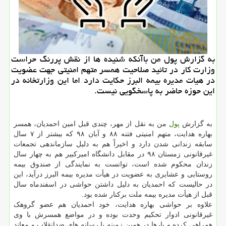
به گزارش پول من باآنكه شنیده ها از نقش پررنگ حراست
وزارت كار در تائید صلاحیت همسر متهم امنیتی جهت عضویت
در هیات مدیره بیمه البرز حكایت دارد اما این وزارتخانه در
این حوزه حاضر به پاسخگویی نیست.
به گزارش
پول
من به نقل از مهر، چندی قبل امین احمدیان، همسر
بهاره هدایت، متهم امنیتی فتنه ۸۸ و آبان ۹۸ که بیشتر از ۷ سال
سابقه زندانی شدن دارد و اخیراً هم به دلیل سازماندهی تجمعات
غیرقانونی زمستان ۹۸ در مقابل دانشگاه امیرکبیر هم به چهار سال
زندان محکوم شده است، توانست به نمایندگی از صندوق بیمه
روستایی و عشایری به عضویت در هیأت مدیره بیمه البرز درآید، این
در حالیست که احمدیان به دلیل داشتن حواشی در اسفندماه سال
قبل از هیأت مدیره بیمه ملت برکنار شده بود.
علاوه بر حواشی بهاره هدایت، خود احمدیان هم عضو گروهک
غیرقانونی ادوار تحکیم وحدت بوده و در مواضع همسرش با وی
همراهی کرده و بارها در همین زمینه با رسانه های ضدانقلاب و معاند