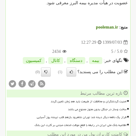
عضویت در هیأت مدیره بیمه البرز معرفی شود.
منبع:
pooleman.ir
1399/07/03
12:27:29
2434
/ 5
5.0
تگهای خبر:
بیمه
,
دستگاه
,
كانال
,
كمیسیون
این مطلب را می پسندید؟
(0)
(1)
تازه ترین مطالب مرتبط
امنیت گردشگران و محافظت از طبیعت باید هم زمان تامین گردد
ساخت وساز در جنگل بدون مجوز ممنوع می باشد
فراز یک دفعه دیگر دیده شد توران شاهرود بازهم قلب تپنده یوز آسیایی
اطلاعیه بانک ملی ایران در رابطه با قطع موقت خدمات مبتنی بر کارت این بانک
کامنت کاربران پول من در مورد این مطلب