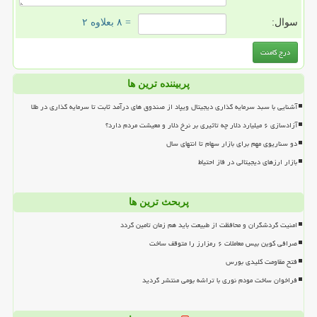
سوال:
= ۸ بعلاوه ۲
پربیننده ترین ها
آشنایی با سبد سرمایه گذاری دیجیتال ویپاد از صندوق های درآمد ثابت تا سرمایه گذاری در طلا
آزادسازی ۶ میلیارد دلار چه تاثیری بر نرخ دلار و معیشت مردم دارد؟
دو سناریوی مهم برای بازار سهام تا انتهای سال
بازار ارزهای دیجیتالی در فاز احتیاط
پربحث ترین ها
امنیت گردشگران و محافظت از طبیعت باید هم زمان تامین گردد
صرافی کوین بیس معاملات ۶ رمزارز را متوقف ساخت
فتح مقاومت کلیدی بورس
فراخوان ساخت مودم نوری با تراشه بومی منتشر گردید