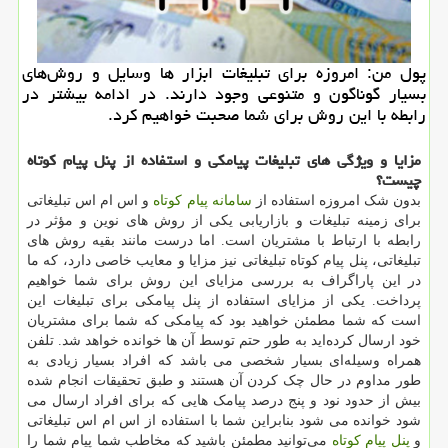
پول من: امروزه برای تبلیغات ابزار ها وسایل و روش‌های
بسیار گوناگون و متنوعی وجود دارند. در ادامه بیشتر در
رابطه با این روش برای شما صحبت خواهیم كرد.
مزایا
و
ویژگی
های
تبلیغات
پیامکی
و
استفاده
از
پنل
پیام
کوتاه
چیست؟
بدون شک امروزه استفاده از
سامانه پیام کوتاه
و اس ‌ام ‌اس تبلیغاتی
برای زمینه تبلیغات و بازاریابی یکی از روش ‌های نوین و مؤثر در
رابطه با ارتباط با مشتریان است. اما درست مانند بقیه روش های
تبلیغاتی، پنل پیام کوتاه تبلیغاتی نیز مزایا و معایب خاصی دارد، که ما
در این پاراگراف به بررسی مزایای این روش برای شما خواهیم
پرداخت. یکی از مزایای استفاده از پنل پیامکی برای تبلیغات این
است که شما مطمئن خواهید بود که پیامکی که شما برای مشتریان
خود ارسال کرده‌اید به‌ طور حتم توسط آن ‌ها خوانده خواهد شد. تلفن
همراه وسیله‌ای بسیار شخصی می باشد که افراد بسیار زیادی به
طور مداوم در حال چک کردن آن هستند و طبق تحقیقات انجام‌ شده
بیش از حدود نود و پنج درصد پیامک‌ هایی که برای افراد ارسال می
شود خوانده می شود بنابراین شما با استفاده از اس ام اس تبلیغاتی
و
پنل پیام کوتاه
می‌توانید مطمئن باشید که مخاطب شما پیام شما را