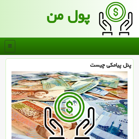
پول من
منو
پنل پیامكی چیست