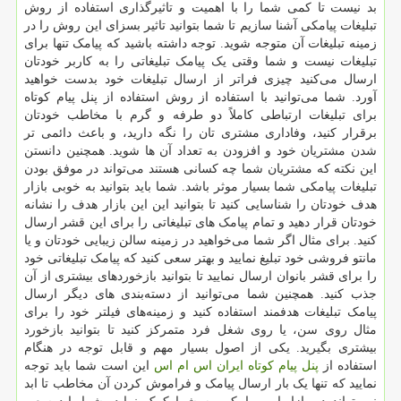
بد نیست تا کمی شما را با اهمیت و تاثیرگذاری استفاده از روش
تبلیغات پیامکی آشنا سازیم تا شما بتوانید تاثیر بسزای این روش را در
زمینه تبلیغات آن متوجه شوید. توجه داشته باشید که پیامک تنها برای
تبلیغات نیست و شما وقتی یک پیامک تبلیغاتی را به کاربر خودتان
ارسال می‌کنید چیزی فراتر از ارسال تبلیغات خود بدست خواهید
آورد. شما می‌توانید با استفاده از روش استفاده از پنل پیام کوتاه
برای تبلیغات ارتباطی کاملاً دو طرفه و گرم با مخاطب خودتان
برقرار کنید، وفاداری مشتری تان را نگه دارید، و باعث دائمی تر
شدن مشتریان خود و افزودن به تعداد آن‌ ها شوید. همچنین دانستن
این نکته که مشتریان شما چه کسانی هستند می‌تواند در موفق بودن
تبلیغات پیامکی شما بسیار موثر باشد. شما باید بتوانید به خوبی بازار
هدف خودتان را شناسایی کنید تا بتوانید این این بازار هدف را نشانه
خودتان قرار دهید و تمام پیامک‌ های تبلیغاتی را برای این قشر ارسال
کنید. برای مثال اگر شما می‌خواهید در زمینه سالن زیبایی خودتان و یا
مانتو فروشی خود تبلیغ نمایید و بهتر سعی کنید که پیامک تبلیغاتی خود
را برای قشر بانوان ارسال نمایید تا بتوانید بازخوردهای بیشتری از آن
جذب کنید. همچنین شما می‌توانید از دسته‌بندی ‌های دیگر ارسال
پیامک تبلیغات هدفمند استفاده کنید و زمینه‌های فیلتر خود را برای
مثال روی سن، یا روی شغل فرد متمرکز کنید تا بتوانید بازخورد
بیشتری بگیرید. یکی از اصول بسیار مهم و قابل‌ توجه در هنگام
استفاده از
پنل پیام کوتاه ایران اس ام اس
این است شما باید توجه
نمایید که تنها یک بار ارسال پیامک و فراموش کردن آن مخاطب تا ابد