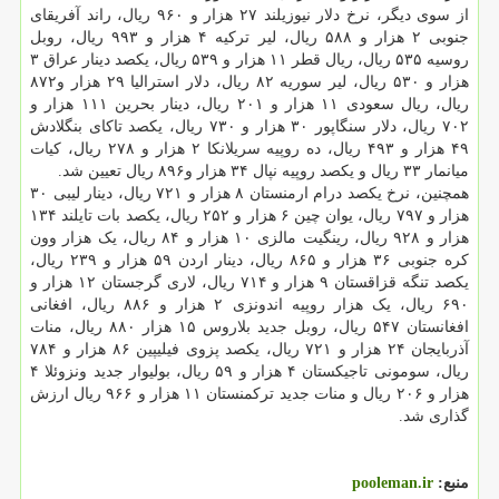
از سوی دیگر، نرخ دلار نیوزیلند ۲۷ هزار و ۹۶۰ ریال، راند آفریقای
جنوبی ۲ هزار و ۵۸۸ ریال، لیر ترکیه ۴ هزار و ۹۹۳ ریال، روبل
روسیه ۵۳۵ ریال، ریال قطر ۱۱ هزار و ۵۳۹ ریال، یکصد دینار عراق ۳
هزار و ۵۳۰ ریال، لیر سوریه ۸۲ ریال، دلار استرالیا ۲۹ هزار و۸۷۲
ریال، ریال سعودی ۱۱ هزار و ۲۰۱ ریال، دینار بحرین ۱۱۱ هزار و
۷۰۲ ریال، دلار سنگاپور ۳۰ هزار و ۷۳۰ ریال، یکصد تاکای بنگلادش
۴۹ هزار و ۴۹۳ ریال، ده روپیه سریلانکا ۲ هزار و ۲۷۸ ریال، کیات
میانمار ۳۳ ریال و یکصد روپیه نپال ۳۴ هزار و۸۹۶ ریال تعیین شد.
همچنین، نرخ یکصد درام ارمنستان ۸ هزار و ۷۲۱ ریال، دینار لیبی ۳۰
هزار و ۷۹۷ ریال، یوان چین ۶ هزار و ۲۵۲ ریال، یکصد بات تایلند ۱۳۴
هزار و ۹۲۸ ریال، رینگیت مالزی ۱۰ هزار و ۸۴ ریال، یک هزار وون
کره جنوبی ۳۶ هزار و ۸۶۵ ریال، دینار اردن ۵۹ هزار و ۲۳۹ ریال،
یکصد تنگه قزاقستان ۹ هزار و ۷۱۴ ریال، لاری گرجستان ۱۲ هزار و
۶۹۰ ریال، یک هزار روپیه اندونزی ۲ هزار و ۸۸۶ ریال، افغانی
افغانستان ۵۴۷ ریال، روبل جدید بلاروس ۱۵ هزار ۸۸۰ ریال، منات
آذربایجان ۲۴ هزار و ۷۲۱ ریال، یکصد پزوی فیلیپین ۸۶ هزار و ۷۸۴
ریال، سومونی تاجیکستان ۴ هزار و ۵۹ ریال، بولیوار جدید ونزوئلا ۴
هزار و ۲۰۶ ریال و منات جدید ترکمنستان ۱۱ هزار و ۹۶۶ ریال ارزش
گذاری شد.
منبع:
pooleman.ir