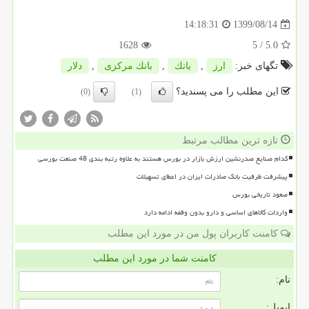
1399/08/14
14:18:31
1628
/ 5
5.0
تگهای خبر:
ارز
,
بانك
,
بانك مركزی
,
دلار
این مطلب را می پسندید؟
(0)
(1)
تازه ترین مطالب مرتبط
کدام صنایع صدرنشین ارزش بازار در بورس هستند به علاوه رتبه بندی 48 صنعت بورسی
پیشرفت ظرفیت بانک صادرات ایران در اعطای تسهیلات
صعود تاریخی بورس
واردات کالاهای اساسی و دارو بدون وقفه ادامه دارد
کامنت کاربران پول من در مورد این مطلب
کامنت شما در مورد این مطلب
نام:
ایمیل: