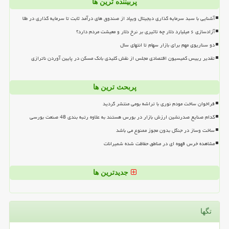
پربیننده ترین ها
آشنایی با سبد سرمایه گذاری دیجیتال ویپاد از صندوق های درآمد ثابت تا سرمایه گذاری در طلا
آزادسازی ۶ میلیارد دلار چه تاثیری بر نرخ دلار و معیشت مردم دارد؟
دو سناریوی مهم برای بازار سهام تا انتهای سال
تقدیر رییس کمیسیون اقتصادی مجلس از نقش کلیدی بانک مسکن در پایین آوردن ناترازی
پربحث ترین ها
فراخوان ساخت مودم نوری با تراشه بومی منتشر گردید
کدام صنایع صدرنشین ارزش بازار در بورس هستند به علاوه رتبه بندی 48 صنعت بورسی
ساخت وساز در جنگل بدون مجوز ممنوع می باشد
مشاهده خرس قهوه ای در مناطق حفاظت شده شمیرانات
جدیدترین ها
تگها