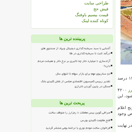
طراحی سایت
فیش حج
قیمت بیسیم باوفنگ
کوتاه کننده لینک
پربیننده ترین ها
آشنایی با سبد سرمایه گذاری دیجیتال ویپاد از صندوق های
درآمد ثابت تا سرمایه گذاری در طلا
آزادسازی ۶ میلیارد دلار چه تاثیری بر نرخ دلار و معیشت مردم
دارد؟
دو سناریوی مهم برای بازار سهام تا انتهای سال
هر کیلو برنج خارجی به صورت متوسط در آبان سال جاری نسبت به مهرماه حدود ۷.۹ درصد و در مقایسه با آبان سال گذشته تا ۱۴۳ درصد
تقدیر رییس کمیسیون اقتصادی مجلس از نقش کلیدی بانک
مسکن در پایین آوردن ناترازی
رز
۴۲۰۰
تأمین ارز می شود، این
پربحث ترین ها
نج اعلام
صرافی کوین بیس معاملات ۶ رمزارز را متوقف ساخت
یص وجود
فتح مقاومت کلیدی بورس
ر نهایت
فراخوان ساخت مودم نوری با تراشه بومی منتشر گردید