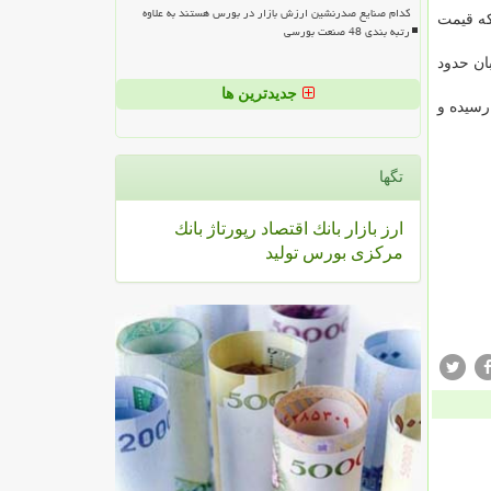
کدام صنایع صدرنشین ارزش بازار در بورس هستند به علاوه
ی می شد که قیمت
رتبه بندی 48 صنعت بورسی
هانه در آبان حدود
جدیدترین ها
تا ۱۳۶ درصد بود که در آبان ماه نسبت به سال گذشته به ۱۴۳ درصد رسیده و
تگها
ارز
بازار
بانك
اقتصاد
رپورتاژ
بانك
مركزی
بورس
تولید