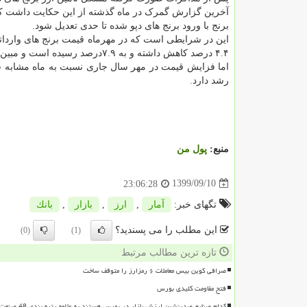
برنج با ورود برنج های دپو شده تا حدی تعدیل شود.
۴.۴ درصد کاهش داشته و به ۷.۹درصد رسیده است و مبین کاهش سرعت رشد قیمت برنج وارداتی در ماه گذشته است.
رشد دارد.
منبع:
پول من
1399/09/10
23:06:28
تگهای خبر:
آمار
,
ارز
,
بازار
,
بانك
این مطلب را می پسندید؟
(0)
(1)
تازه ترین مطالب مرتبط
صرافی کوین بیس معاملات ۶ رمزارز را متوقف ساخت
فتح مقاومت کلیدی بورس
کدام صنایع صدرنشین ارزش بازار در بورس هستند به علاوه رتبه بندی 48 صنعت بورسی