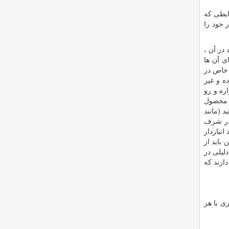
ایطی که
 خود را
در آن ،
ی آن ها
 خاص در
ه و غیر
اره و رو
و محصول
 (مانند
 در شرف
نباردار
باید از
دلیلی در
ارند که
ی با هر