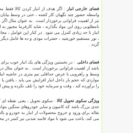
فضای خارجی انبار
: اگر هدف از انبار کردن کالا فقط مح
واسطه حضور چند نگهبان کار کشته ، حتی در وسط بیابان ی
نیز از اهمیت فراوانی برخوردار است . به عنوان مثال اگر 
نامطلوبی روی این مواد بگذارند ، شاید کارفرما مجبور به
انبار تا حد زیادی کنترل می شود . در کنار این عوامل ، مح
، نور مستقیم خورشید ، حشرات موذی و ده ها عامل دیگر
گردد .
فضای داخلی
: در نخستین ویژگی های یک انبار خوب برای ا
وسط و راهرویی با عرض حداقلی نیم متری در حاشیه انبار 
مواردی که حجم بار داخل انبار افرایش می یابد ، یافتن یا 
را برآورده کند ، وقت و سرمایه خود را تلف نکرده و پیش از
ویژگی سکوی تحویل کالا
: سکوی تحویل ، یعنی نقطه ای ک
حدی بزرگ باشد که کامیون و سایر خودروهای سنگین بتوانند 
نقاله برای ورود و خروج محصولات از انبار به خودرو و بال
می کند، باعث می شود تا مواد فاسد شدنی نیز کمتر در مح