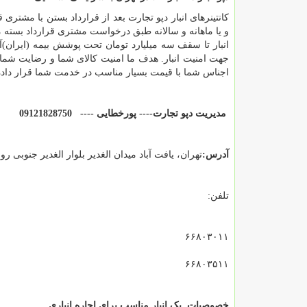
کانتینرهای انبار دپو تجارت بعد از قرارداد بستن با مشتر
و یا ماهانه و سالانه طبق درخواست مشتری قرارداد بسته میش
انبار تا سقف سه میلیارد تومان تحت پوشش بیمه (ایران)
جهت امنیت انبار. هدف ما امنیت کالای شما و رضایت شما
اجناس شما با قیمت بسیار مناسب در خدمت شما قرار داده
مدیریت دپو تجارت---- پورخطایی ---- 09121828750
آدرس:
تهران، یافت آباد میدان الغدیر بلوار الغدیر جنوبی 
تلفن:
۶۶۸۰۳۰۱۱
۶۶۸۰۳۵۱۱
خصوصیات یک انبار مناسب برای اجاره انباری