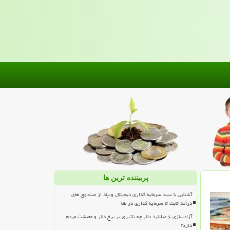
پربیننده ترین ها
آشنایی با سبد سرمایه گذاری دیجیتال ویپاد از صندوق های
درآمد ثابت تا سرمایه گذاری در طلا
آزادسازی ۶ میلیارد دلار چه تاثیری بر نرخ دلار و معیشت مردم
دارد؟