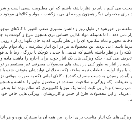
بت می کنیم ، باید در نظر داشته باشیم که این مطلوبیت نسبی است و شر
د برای محصولی دیگر همچون ورطه ای بی بازگشت ، مواد و کالاهای موجود در
د ساعته نور خورشید در طول روز و داشتن مسیری صعب العبور با کالاهای موجود 
ر نمی دهد ، اما همینکه مواد غذایی حساس تری همچون مرغ و گوشت به جا
دخانه مجهز و تمام مکانیزه ای را در نظر بگیرید که به جای نگهداری از دارویی
اشد ! بی تردید این محصولات نیز در این انبار پیشرفته ، زیاد دوام نیاورد
کته را در نظر داشته باشیم که قدیمی یا جدید ، کوچک یا بزرگ ، زیبا یا بد قو
 تعریف می کند ، بلکه ویژگی های یک انبار خوب برای اجاره را ماهیت ماده 
ده در انبار به طور کلی در دسته های محصولات مصرفی غیر مستقیم در تولید
یا مواد اولیه ، قطعات نیمه ساخته (که به دلایلی تولیدشان متوقف شده یا
ی (آماده رسیدن به دست مصرف کننده) ، کالای امانی (که به صورت موقتی نزد ا
 ضایعات (که ویژگی و صلاحیت استفاده در محصول نهایی را نداشته و همچنین 
ی رسند ) و دارایی ثابت (مانند یک میز یا کامپیوتری که سالم بوده اما به هر 
. هریک از این محصولات فارغ از جنس و کاربریشان ، ویژگی هایی خاص خود د
 .
ا ویژگی های یک انبار مناسب برای اجاره بین همه آن ها مشترک بوده و هر انبار