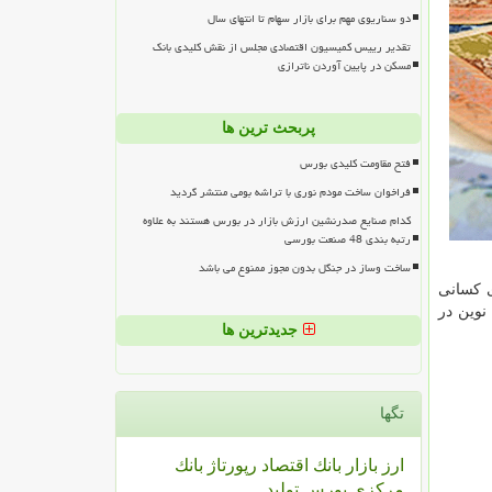
دو سناریوی مهم برای بازار سهام تا انتهای سال
تقدیر رییس کمیسیون اقتصادی مجلس از نقش کلیدی بانک
مسکن در پایین آوردن ناترازی
پربحث ترین ها
فتح مقاومت کلیدی بورس
فراخوان ساخت مودم نوری با تراشه بومی منتشر گردید
کدام صنایع صدرنشین ارزش بازار در بورس هستند به علاوه
رتبه بندی 48 صنعت بورسی
ساخت وساز در جنگل بدون مجوز ممنوع می باشد
ی کسانی
نوین در
جدیدترین ها
تگها
ارز
بازار
بانك
اقتصاد
رپورتاژ
بانك
مركزی
بورس
تولید