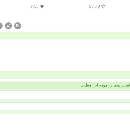
1755
/ 5
5.0
منت شما در مورد این مطلب