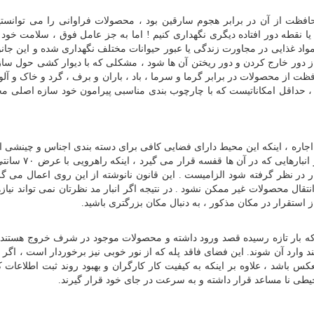
افظت از آن در برابر هجوم سارقین بود ، محصولات فراوانی را می توانستیم 
ا نقطه دور افتاده دیگری نگهداری کنیم ! اما به جز عامل فوق ، سلامت خو
مواد غذایی در مجاورت زندگی یا عبور حیوانات مختلف نگهداری شده و این جانور
 از دور خارج کردن و دور ریختن آن ها شود ، مشکلی که با دیوار کشی حول سا
افظت از محصولات در برابر گرما و سرما ، باد ، باران و برف ، گرد و خاک و آل
 ، حداقل امکاناتیست که با چارچوب بندی مناسبی پیرامون خود سازه اصلی 
جاره ، اینکه این محیط دارای فضایی کافی برای دسته بندی اجناس و چینشی اس
باشد از اهمیت فراوانی برخوردار است . به عنوان مثال در 
در نظر گرفته شود الزامیست . این قانون نانوشته از این روی اعمال می گرد
انتقال محصولات غیر ممکن نشود . در نتیجه اگر انبار مد نظرتان نمی تواند نیا
 استقرار در مکان مذکور ، به دنبال مکان بزرگتری باشید.
ه بار تازه رسیده قصد ورود داشته و محصولات موجود در شرف خروج هستند ، 
وارد آن شوند. این فضای فاقد پله که از نور خوبی نیز برخوردار است ، اگر ب
عکس باشد ، علاوه بر اینکه به کیفیت کار کارگران و بهبود روند ثبت اطلاعات ک
یطی نا مساعد قرار داشته و به سرعت در جای خود قرار گیرند.