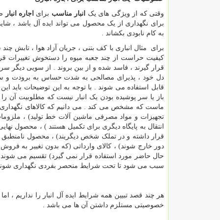
وقتی که از ویژگی های یک
انبار مناسب
برای
اجاره انبار
صح
برای نگهداری از یک محصول می تواند ایده آل باشد ، شای
به کام نابودی بکشاند .
برای مثال انباری با کف بتنی ، جریان آزاد هوا ، تابش چن
کیفیت حراست از چند جعبه میوه را دستخوش تغییرات قرا
قرار گیرند ، فاسد شده و از بین بروند . از سویی دیگر سر
دل خود ، پذیرای مصالحی به شدت حساس به برودت و سرما ب
قابل استفاده می شوند . با توجه به این توضیحات باید این ن
باز یا سر پوشیده بودن یک انبار نیست که مطلوبیت آن را
ماست که مشخص می کند . می دانیم که کالاهای نگهداری ش
تجهیزات و مواد مصرفی ماشین آلات خط تولید) ، ملزومات 
انتقال به پایگاه دیگری برای تکمیل هستند ) ، محصول نهای
قرار داشته و در تملک شخص دیگریند) ، محصول نامنطبق یا
دور خارج شوند) ، کالای وارداتی (که بدون تغییر به فروش م
حال حاضر مورد استفاده قرار نمی گیرد) تقسیم می شوند 
سبب می شود تا تحت شرایط منحصر بفردی نگهداری شوند
هر چند قصد تبیین همه شرایط ایده آل انبار را نداریم ، ام
خصوصیتی مستلزم داشتن آن ها می باشد .