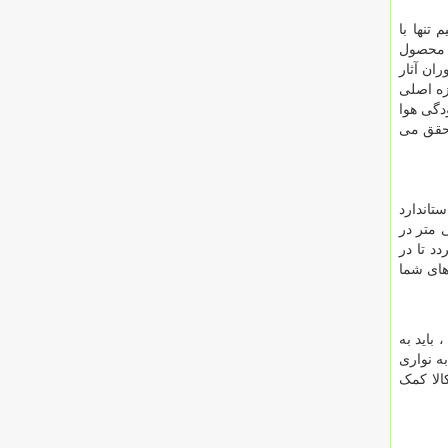
تنها با
د محصول
ان آثار
زه اصلی
ودگی هوا
محقق می
تاندارد
انبارهایی که در آن ها قفسه قرار می گیرد ، اینکه راهرویی با عرض ۷۰ سانتی متر در
د تا در
زهای شما
باید به
ه نواری
الا کمک