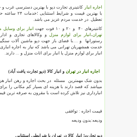
اجاره انبار
كانتینری تجارت دپو با بهترین دسترسی غرب و ج
با بهترین قیمت و شرایط است
تعطیل. در خدمت مردم عزیز می باشد.
کانتینرهای ۴۰ و ۲۰ و ۱۰ فوت جهت
انبار برای وسایل م
تهران
،
انبار برای لوازم منزل
و وکالاهای تجاری و ادار
رستورانها و ....با فضای باز جهت دپو ماشین آلات سنگین
خدمت همشهریان تهرانی می باشد که نیاز به اجاره انباری 
انبار برای لوازم منزل یا انبار برای اثاث منزل و ... دارند.
اجاره انبار در تهران
و انبار کالا (دپو تجارت یافت آباد)
بدون شک مهمترین مسئله در بحث اجاره و رهن انبار هزی
میباشد که قصد دارند با هزینه ای بسیار کم مکانی را برای
انبارداری نیز تلاش کرده است با مقرون به صرفه ترین قی
قیمت اجاره : توافقی
ودیعه:بدون ودیعه
دپو تجارت؛ انبار کالا در تهران با شرایطی استثنایی