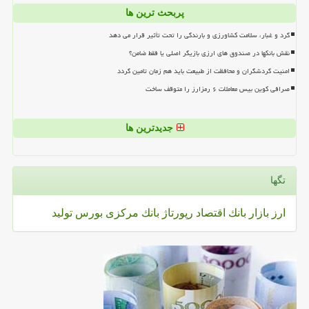
پربحث ترین ها
گرد و غبار، سلامت کشاورزی و بارندگی را تحت تأثیر قرار می دهد
نقش بانکها در صندوق های ارزی بازیگر اصلی یا فقط ضامن؟
امنیت گردشگران و محافظت از طبیعت باید هم زمان تامین گردد
صرافی کوین بیس معاملات ۶ رمزارز را متوقف ساخت
جدیدترین ها
تگها
ارز
بازار
بانك
اقتصاد
رپورتاژ
بانك مركزی
بورس
تولید