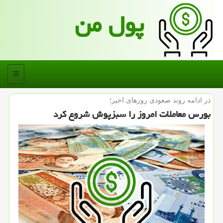
پول من
منو
در ادامه روند صعودی روزهای اخیر؛
بورس معاملات امروز را سبزپوش شروع كرد