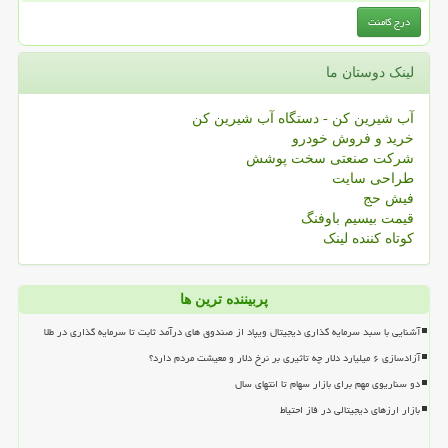
لینک دوستان ما
آب شیرین کن - دستگاه آب شیرین کن
خرید و فروش خودرو
شرکت صنعتی سخت پوشش
طراحی سایت
فیش حج
قیمت بیسیم باوفنگ
کوتاه کننده لینک
پربیننده ترین ها
آشنایی با سبد سرمایه گذاری دیجیتال ویپاد از صندوق های درآمد ثابت تا سرمایه گذاری در طلا
آزادسازی ۶ میلیارد دلار چه تاثیری بر نرخ دلار و معیشت مردم دارد؟
دو سناریوی مهم برای بازار سهام تا انتهای سال
بازار ارزهای دیجیتالی در فاز احتیاط