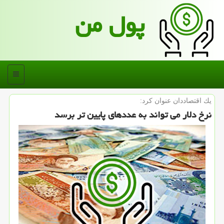
پول من
منو
یك اقتصاددان عنوان كرد:
نرخ دلار می تواند به عددهای پایین تر برسد