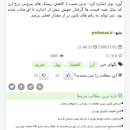
آورد. وی اشاره کرد: بدین سبب با کاهش ریسک های بیرونی نرخ ارز
که مثل بقیه قیمت ها گرفتار جهش بیش از اندازه یا اورشات شده
بود، می تواند به رقم های پایین تر از مقدار فعلی برسد.
منبع:
pooleman.ir
1399/11/05
21:48:53
1605
/ 5
0.0
تگهای خبر:
ارز
,
اقتصاد
,
پول
,
تحریم
این مطلب را می پسندید؟
(0)
(0)
تازه ترین مطالب مرتبط
صرافی کوین بیس معاملات ۶ رمزارز را متوقف ساخت
فتح مقاومت کلیدی بورس
فراخوان ساخت مودم نوری با تراشه بومی منتشر گردید
کدام صنایع صدرنشین ارزش بازار در بورس هستند به علاوه رتبه بندی 48 صنعت بورسی