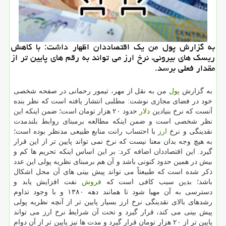
به گزارش پول من یک اقتصاددان اظهار داشت: با کاهش
ریسک های بیرونی، نرخ ارز می تواند به رقم های پایین تر از
مقدار فعلی برسد.
به گزارش
پول
من به نقل از مهر، تیمور رحمانی در صفحه شخصی
خود در فضای مجازی نوشت: مطلبی انتشار یافته است که نظر بنده
آنست که نرخ بنیادین
دلار
حدود ۲۰ هزار تومان است؛ ضمن اینکه این
نظر شخصی است و ضمن اینکه مطالعه برمبنای روابط بلندمدت
نقدینگی و نرخ
ارز
با احتساب رانت منابع طبیعی مدنظر بوده است؛
به هیچ وجه بدان معنا نیست که نرخ نمی تواند پایین تر از این قرار
گیرد. این اقتصاددان اضافه کرد: بر این اساس اینکه تحریم ها کم و
بیش در همین حدود کنونی باشد و آن هم برمبنای نظریه پولی این عدد
ذکر شده است که طبیعتاً می تواند پیش بینی های آن محل اشکال
باشد؛ بدین سبب کافی است که
فروش
نفت افزایش یابد و
دسترسی به آن مهیا شود تا همانند دهه ۱۳۸۰ و با وجود تداوم
رشدهای بالای نقدینگی نرخ ارز بسیار پایین تر از آنچه نظریه پولی
پیش بینی می کند، قرار گیرد و تحت آن شرایط نرخ ارز می تواند
پایین تر از ۲۰ هزار تومان قرار گیرد و مدت ها نیز پایین تر از آن دوام