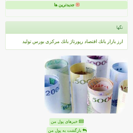
جدیدترین ها
تگها
ارز
بازار
بانك
اقتصاد
رپورتاژ
بانك مركزی
بورس
تولید
خبرهای پول من
بازگشت به پول من