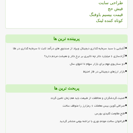
طراحی سایت
فیش حج
قیمت بیسیم باوفنگ
کوتاه کننده لینک
پربیننده ترین ها
آشنایی با سبد سرمایه گذاری دیجیتال ویپاد از صندوق های درآمد ثابت تا سرمایه گذاری در طلا
آزادسازی ۶ میلیارد دلار چه تاثیری بر نرخ دلار و معیشت مردم دارد؟
دو سناریوی مهم برای بازار سهام تا انتهای سال
بازار ارزهای دیجیتالی در فاز احتیاط
پربحث ترین ها
امنیت گردشگران و محافظت از طبیعت باید هم زمان تامین گردد
صرافی کوین بیس معاملات ۶ رمزارز را متوقف ساخت
فتح مقاومت کلیدی بورس
فراخوان ساخت مودم نوری با تراشه بومی منتشر گردید