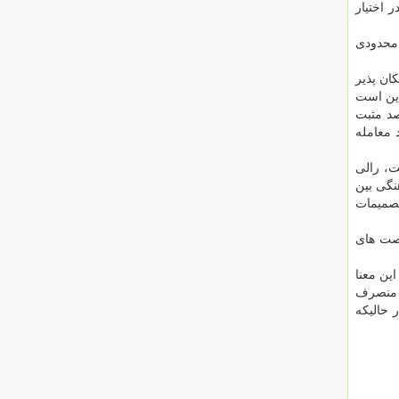
 اختیار
امحدودی
کان پذیر
این است
لورانس مثبت را در نوسانات قیمت لحاظ کنند؛ نه اینکه یک سهم به صورت روزانه ۳ درصد مثبت
 معامله
ت، رالی
نگی بین
تصمیمات
رصت های
این معنا
ش منصرف
 حالیکه