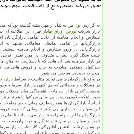
مجبور می کند تصنعی مانع از افت قیمت سهم شوند.
به گزارش
پول
من به نقل از مهر، هفته گذشته بود که مدی
بازار شرکت
بورس
اوراق بهادار
تهران در اطلاعیه ای در
سفارش و انجام معامله از جانب تمامی بازارگردانان اعل
بازارگردانها در تمامی نمادهای معاملاتی متعهد به ای
بازارگردانی در ورود سفارش و انجام معامله نیستند. 
سبب شکل گیری نظرات متفاوتی در مورد نقش آفرینی با
در بازار سرمایه شد؛ آن هایی که با دسترسی به منابع ما
شرکتهای حقوقی، مبادرت به خرید و فروش هایی می کنن
منجر به جابجایی شاخص می شود.
در واقع بازارگردان ها می توانند متناسب با شرایط
بازار
، ح
در مشکلات و معضلاتی که هم اکنون در بازار سرمایه وجود 
وضعیت کنونی بازار سرمایه، ناهماهنگی میان مسؤلان د
ضمن اینکه بالابودن نسبت پی به ای شرکتها را هم نباید فر
اساساً، بازارگردان ها همواره طرف مقابل حجم معاملات سرم
این سهام را خریداری می کنند تا زمانی که همه فروش
بازارگردان ها این سهام را به فروش می رسانند تا تمام سف
تأمین و سهام را در میان فروشندگان و خریداران دست به 
در همین ارتباط، افشین آقابزرگی، کارشناس بازار سرما
شرکتها در بدو ورود در بورس یا فرابورس است و شرکتها 