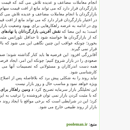
انجام معاملات مضاعف و عدیده تلاش می کند که قیمت سهم
بازارگردان قرار دارد که می تواند مانع از افت قیمت سها
بازارگردان با انجام معاملات مضاعف و عدیده تلاش می کن
در اختیار بازارگردان قرار دارد که می تواند مانع از افت
وی در ادامه به عرضه راهکارهایی برای بهبود وضعیت بازا
است؛ به این معنا که
نقش آفرینی بازارگردانان یا نهادها
بخورد؛ چونکه عواقب این چنین نگاهی این می شود که بال
قرار نمی گیرند.
آقابزرگی افزود: این فرضیه ها باید کنار گذاشته شوند؛ ض
صعودی را در بازار شروع کنیم؛ چونکه این امر، ایجاد فر
همه دست اندرکاران و مسئولانی که تصمیمات آنها می توا
کارشناسی شود.
نباید روند را به شکلی پیش برد که بلافاصله پس از اصلا
ویژه خواهد نمود و مناسب حال و روز بازار نیست
این تحلیلگر بازار سرمایه تصریح کرد:
د
ومین
راهکار برای 
که با مثبت کردن بازار نمی توان فروشنده را ترغیب به ا
کرد؛ این در شرایطی است که برخی مواقع با ایجاد روند 
بازار از روند طبیعی خارج می شود.
منبع:
pooleman.ir