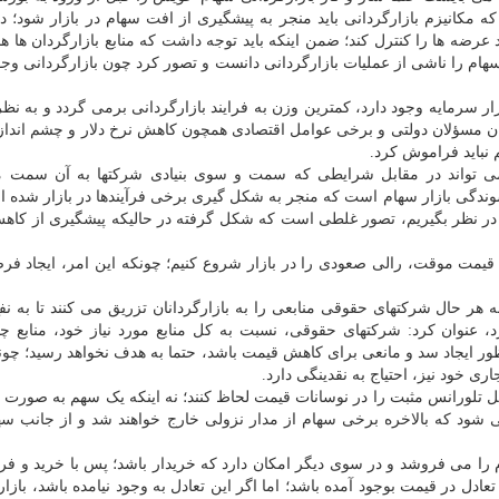
 که مکانیزم بازارگردانی باید منجر به پیشگیری از افت سهام در بازار شود؛ در
 عرضه ها را کنترل کند؛ ضمن اینکه باید توجه داشت که منابع بازارگردان ها ه
ام را ناشی از عملیات بازارگردانی دانست و تصور کرد چون بازارگردانی وجود
ر سرمایه وجود دارد، کمترین وزن به فرایند بازارگردانی برمی گردد و به نظر
یان مسؤلان دولتی و برخی عوامل اقتصادی همچون کاهش نرخ دلار و چشم اندا
 نباید فراموش کرد.
 نمی تواند در مقابل شرایطی که سمت و سوی بنیادی شرکتها به آن سمت 
وندگی بازار سهام است که منجر به شکل گیری برخی فرآیندها در بازار شده ا
ت در نظر بگیریم، تصور غلطی است که شکل گرفته در حالیکه پیشگیری از کا
ح قیمت موقت، رالی صعودی را در بازار شروع کنیم؛ چونکه این امر، ایجاد ف
ر حال شرکتهای حقوقی منابعی را به بازارگردانان تزریق می کنند تا به نفع 
، عنوان کرد: شرکتهای حقوقی، نسبت به کل منابع مورد نیاز خود، منابع چن
منظور ایجاد سد و مانعی برای کاهش قیمت باشد، حتما به هدف نخواهد رسید؛ چونک
 خود نیز، احتیاج به نقدینگی دارد.
 شود که بالاخره برخی سهام از مدار نزولی خارج خواهند شد و از جانب سه
م را می فروشد و در سوی دیگر امکان دارد که خریدار باشد؛ پس با خرید و 
ادل در قیمت بوجود آمده باشد؛ اما اگر این تعادل به وجود نیامده باشد، بازار