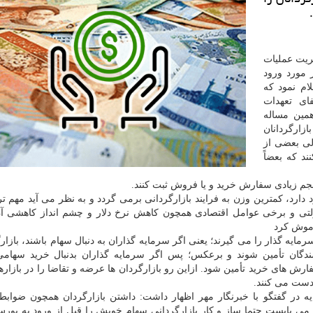
ریت عملیات
 مورد ورود
ام نمود که
فای تعهدات
همین مساله
زارگردانان
لی بعضی از
د که بعضاً
جم زیادی سفارش خرید و یا فروش ثبت کنند.
دارد، کمترین وزن به فرایند بازارگردانی برمی گردد و به نظر می آید مهم تر
ولتی و برخی عوامل اقتصادی همچون کاهش نرخ دلار و چشم انداز کاهشی 
اموش کرد
ایه گذار را می گیرند؛ یعنی اگر سرمایه گذاران به دنبال سهام باشند، بازارگ
ندگان تأمین شوند و برعکس؛ پس اگر سرمایه گذاران بدنبال خرید سهامی
ارش های خرید تأمین شود. ازاین رو بازارگردان ها عرضه و تقاضا را در بازاره
دست می کنند.
یه در گفتگو با خبرنگار مهر اظهار داشت: داشتن بازارگردان همچون ضواب
می بایست حتما ساز و کار بازارگردانی سهام خویش را قبل از ورود به بور