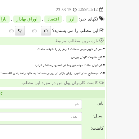
1399/11/12
23:53:15
تگهای خبر:
ارز
,
اقتصاد
,
اوراق بهادار
,
بازار
این مطلب را می پسندید؟
(0)
(0)
تازه ترین مطالب مرتبط
صرافی کوین بیس معاملات ۶ رمزارز را متوقف ساخت
فتح مقاومت کلیدی بورس
فراخوان ساخت مودم نوری با تراشه بومی منتشر گردید
کدام صنایع صدرنشین ارزش بازار در بورس هستند به علاوه رتبه بندی 48 صنعت بورسی
کامنت کاربران پول من در مورد این مطلب
کا
نام:
ایمیل:
کامنت: