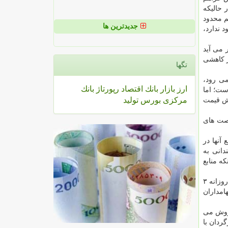
 حالیکه
م محدود
جدیدترین ها
 ندارد،
 می آید
ز کاهشی
تگها
می رود،
ارز
بازار
بانك
اقتصاد
رپورتاژ
بانك
ست؛ اما
مركزی
بورس
تولید
هش قیمت
رصت های
آنها در
دانی به
ه منابع
منطقی این است که از بازارگردان ها خواسته شود تا حداقل تلورانس مثبت را در نوسانات قیمت لحاظ کنند؛ نه اینکه یک سهم به صورت روزانه ۳
امداران
فروش می
گردان با