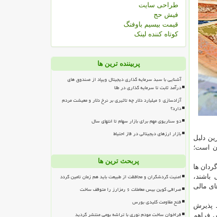
طراحی سایت
فیش حج
قیمت بیسیم باوفنگ
کوتاه کننده لینک
پربیننده ترین ها
آشنایی با سبد سرمایه گذاری دیجیتال ویپاد از صندوق های
درآمد ثابت تا سرمایه گذاری در طلا
آزادسازی ۶ میلیارد دلار چه تاثیری بر نرخ دلار و معیشت مردم
دارد؟
دو سناریوی مهم برای بازار سهام تا انتهای سال
بازار ارزهای دیجیتالی در فاز احتیاط
ین دلیل
آن است؛
پربحث ترین ها
ردان ها
امنیت گردشگران و محافظت از طبیعت باید هم زمان تامین گردد
 باشند،
ای مالی
صرافی کوین بیس معاملات ۶ رمزارز را متوقف ساخت
فتح مقاومت کلیدی بورس
ط پذیرش
فراخوان ساخت مودم نوری با تراشه بومی منتشر گردید
س فراهم