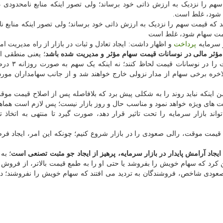
 را نزدیک به ارزش ذاتی خود برساند؛ ولی تصور اینکه منابع نامحدودی در
م شود، غلط است.
د که قیمت سهم را نزدیک به ارزش ذاتی خود برساند؛ ولی تصور اینکه منابع ن
 قیمت سهام شود، غلط است
ر سرمایه
پرداخت
و اظهار داشت: ایجاد تعادل و ثبات در بازار از راه مدیریت ام
ی مؤثر مالی در نوسانات قیمت سهام مؤثر و مدیریت شده باشد
؛ یعنی منطقی 
که از بازارگردان ها خواسته شود تا حداقل ت
اخره برخی سهام از مدار نزولی خارج خواهند شد و از جانب سهامداران مورد
من اینکه نباید روند را به شکلی پیش برد که بلافاصله پس از اصلاح قیمت موق
صت های ویژه خواهد نمود و مناسب حال و روز بازار نیست؛ پس لازم است هماه
ند بازار سرمایه را تحت تاثیر قرار دهد، صورت گیرد تا منتهی به اتخاذ 
ح قیمت موقت، رالی صعودی را در بازار شروع کنیم؛ چونکه این امر، ایجاد ف
ایجاد آرامش پایدار در بازار سرمایه، پرهیز از ایجاد جو مثبت تصنعی است
؛ به 
ین کرد که سهام خویش را بفروشد یا حتی او را به طمع قیمت بالاتر، از فرو
صعودی شاخص، فروشندگان به تردید می افتند که سهام خویش را نفروشند؛ در