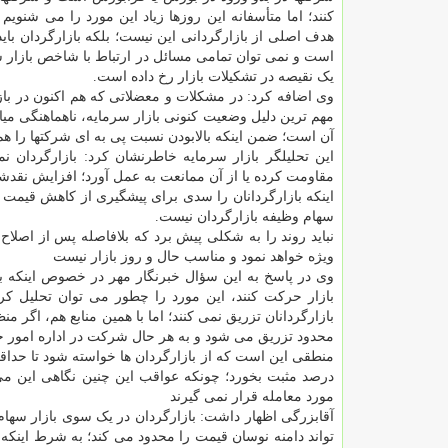
کنند؛ اما متأسفانه این روزها زیاد این مورد را می شنویم
هدف اصلی از بازارگردانی این نیست؛ بلکه بازارگردان باید
است و نمی توان تمامی مسائل در ارتباط با شاخص بازار سه
یک نقیصه در تشکیلات بازار رخ داده است.
وی اضافه کرد: در مشکلات و معضلاتی که هم اکنون در بازا
مهم ترین دلیل وضعیت کنونی بازار سرمایه، ناهماهنگی م
آن است؛ ضمن اینکه بالابودن نسبت پی به ای شرکتها را هم
این تحلیلگر بازار سرمایه خاطرنشان کرد: بازارگردان
مقاومت کرده یا از آن ممانعت به عمل آورد؛ افزایش نقدش
اینکه بازارگردانان را سدی برای پیشگیری از کاهش قیم
سهام وظیفه بازارگردان نیست.
نباید روند را به شکلی پیش برد که بلافاصله پس از اصلا
ویژه خواهد نمود و مناسب حال و روز بازار نیست
وی در پاسخ به این سؤال خبرنگار مهر در خصوص اینکه به ه
بازار حرکت کنند، این مورد را چطور می توان تحلیل کرد
بازارگردانان تزریق نمی کنند؛ اما با همین منابع هم، اگر 
محدود تزریق می شود و به هر حال شرکت در اداره امور جاری
درصد مثبت بخورد؛ چونکه عواقب این چنین نگاهی این می
مورد معامله قرار نمی گیرند
آقابزرگی اظهار داشت: بازارگردان در یک سوی بازار سها
تواند دامنه نوسان قیمت را محدود می کند؛ به شرط اینکه تع