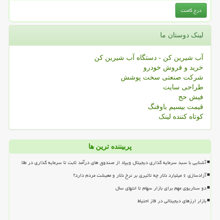
لینک دوستان ما
آب شیرین کن - دستگاه آب شیرین کن
خرید و فروش خودرو
شرکت صنعتی سخت پوشش
طراحی سایت
فیش حج
قیمت بیسیم باوفنگ
کوتاه کننده لینک
پربیننده ترین ها
آشنایی با سبد سرمایه گذاری دیجیتال ویپاد از صندوق های درآمد ثابت تا سرمایه گذاری در طلا
آزادسازی ۶ میلیارد دلار چه تاثیری بر نرخ دلار و معیشت مردم دارد؟
دو سناریوی مهم برای بازار سهام تا انتهای سال
بازار ارزهای دیجیتالی در فاز احتیاط