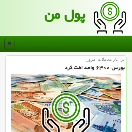
پول من
منو
در آغاز معاملات امروز؛
بورس ۶۳۰۰ واحد افت كرد