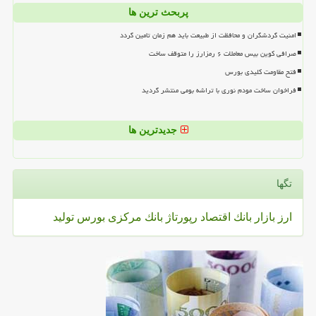
پربحث ترین ها
امنیت گردشگران و محافظت از طبیعت باید هم زمان تامین گردد
صرافی کوین بیس معاملات ۶ رمزارز را متوقف ساخت
فتح مقاومت کلیدی بورس
فراخوان ساخت مودم نوری با تراشه بومی منتشر گردید
جدیدترین ها
تگها
ارز
بازار
بانك
اقتصاد
رپورتاژ
بانك مركزی
بورس
تولید