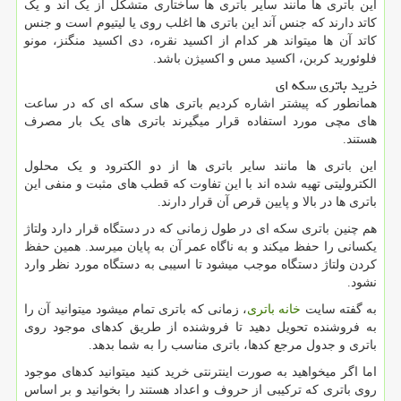
این باتری ها مانند سایر باتری ها ساختاری متشکل از یک آند و یک
کاتد دارند که جنس آند این باتری ها اغلب روی یا لیتیوم است و جنس
کاتد آن ها میتواند هر کدام از اکسید نقره، دی اکسید منگنز، مونو
فلوئورید کربن، اکسید مس و اکسیژن باشد.
خرید باتری سکه ای
همانطور که پیشتر اشاره کردیم باتری های سکه ای که در ساعت
های مچی مورد استفاده قرار میگیرند باتری های یک بار مصرف
هستند.
این باتری ها مانند سایر باتری ها از دو الکترود و یک محلول
الکترولیتی تهیه شده اند با این تفاوت که قطب های مثبت و منفی این
باتری ها در بالا و پایین قرص آن قرار دارند.
هم چنین باتری سکه ای در طول زمانی که در دستگاه قرار دارد ولتاژ
یکسانی را حفظ میکند و به ناگاه عمر آن به پایان میرسد. همین حفظ
کردن ولتاژ دستگاه موجب میشود تا اسیبی به دستگاه مورد نظر وارد
نشود.
به گفته سایت
خانه باتری
، زمانی که باتری تمام میشود میتوانید آن را
به فروشنده تحویل دهید تا فروشنده از طریق کدهای موجود روی
باتری و جدول مرجع کدها، باتری مناسب را به شما بدهد.
اما اگر میخواهید به صورت اینترنتی خرید کنید میتوانید کدهای موجود
روی باتری که ترکیبی از حروف و اعداد هستند را بخوانید و بر اساس