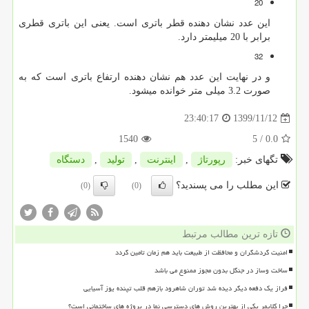
20
این عدد نشان دهنده قطر باتری است. یعنی این باتری قطری
برابر با 20 میلیمتر دارد.
32
و در نهایت این عدد هم نشان دهنده ارتفاع باتری است که به
صورت 3.2 میلی متر خوانده میشود.
1399/11/12
23:40:17
1540
/ 5
0.0
تگهای خبر:
رپورتاژ
,
اینترنت
,
تولید
,
دستگاه
این مطلب را می پسندید؟
(0)
(0)
تازه ترین مطالب مرتبط
امنیت گردشگران و محافظت از طبیعت باید هم زمان تامین گردد
ساخت وساز در جنگل بدون مجوز ممنوع می باشد
فراز یک دفعه دیگر دیده شد توران شاهرود بازهم قلب تپنده یوز آسیایی
چرا کلایمر یکی از بهترین روش های دسترسی نما در پروژه های ساختمانی است؟