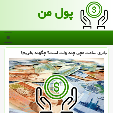
پول من
منو
باتری ساعت مچی چند ولت است؟ چگونه بخریم؟