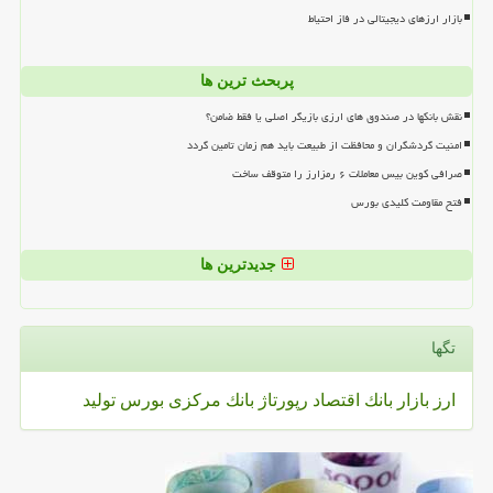
بازار ارزهای دیجیتالی در فاز احتیاط
پربحث ترین ها
نقش بانکها در صندوق های ارزی بازیگر اصلی یا فقط ضامن؟
امنیت گردشگران و محافظت از طبیعت باید هم زمان تامین گردد
صرافی کوین بیس معاملات ۶ رمزارز را متوقف ساخت
فتح مقاومت کلیدی بورس
جدیدترین ها
تگها
ارز
بازار
بانك
اقتصاد
رپورتاژ
بانك مركزی
بورس
تولید