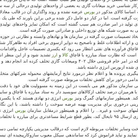
ركار شناسی خرید میعانات گازی به بعضی از واحدهای تولیدی درحالی از سه 
اساسا كالای مذكور در
بورس
عرضه نشده و روند واگذاری آن در قالب معادلا
ت گرفته است. اما در كنار دو عامل ذكر شده برخی براین باورند كه طی یك د
تولید در امر صادرت هم سبب گشته است كه امكان تمایز واحدهای تولیدی
نفتی به صورت شبكه های توزیع داخلی و صادراتی صورت گرفته است.
تخاذ تصمیمات صورت گرفته در سازمان ها و نهادهای وابسته و نظارتی در حوزه
ن و ارائه اطلاعات غلط و ناصحیح به دوایر ازسوی برخی افراد به ظاهركار ش
قاچاق فرآورده های نفتی انتظار می رود كه یكسری تصمیمات عاجل واقدامات 
 است كه نظارت ستاد مبارزه با قاچاق
كالا
و
ارز
تشدید شود و از این منظر ان
رود كه این ستاد نظارت دقیقی برروند فعالیت شركتهایی كه در امر خام فروشی حلال ۴۰۲ ومیعانات گازی تخلف كرده اند
 شده ازبورس انرژی داشته باشد.
یری پرونده ها و اعلام نظر درمورد نتایج آزمایشهای محموله شركتهای متخل
ر اقدامی درخور برای كاهش تخلفات مربوطه صورت گرفته است.
راتی سازمان مذكور هم می بایست در این زمینه به مسوولیت های خود با دقت
رمیزان درصد تخلف ازكالاهای سوبسید دار به ستاد مبارزه با قاچاق و سایر ن
ند. همینطور سازمانهای گمرگ ونیز
بورس
انرژی دو نهادی هستند كه با یكس
نی درخوری برای مدیریت بهینه عرضه سوخت را داشته باشند، با این نگاه
مهای سوخت و غیره... را اعلام و همینطور درمقابل سازمان
بورس
انرژی ن
افشای اسامی شركتهای خریدار حلال ۴۰۲ و می عانات گازی ازسال ۹۵ تابحال كند، بطور قطع شرایط مساعدتری برای مبارزه ب
خت وسایر تخلفات مربوطه لازم است كه درقالب مدیریتی یكپارچه تمامی دست
مایند و نباید فراموش كرد كه ساماندهی سیكل معیوب سازوكارپیچیده ای نیس