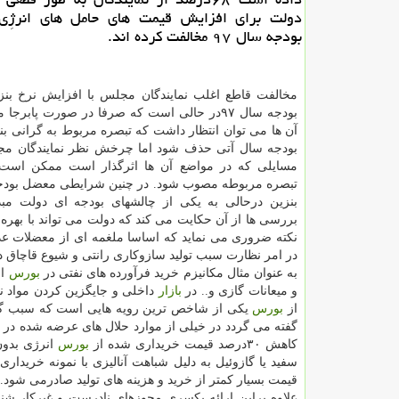
دولت برای افزایش قیمت های حامل های انرژِی 
بودجه سال ۹۷ مخالفت كرده اند.
مخالفت قاطع اغلب نمایندگان مجلس با افزایش نرخ بنزی
بودجه سال ۹۷در حالی است كه صرفا در صورت پابرجا
آن ها می توان انتظار داشت كه تبصره مربوط به گرانی بنز
بودجه سال آتی حذف شود اما چرخش نظر نمایندگان مج
مسایلی كه در مواضع آن ها اثرگذار است ممكن اس
تبصره مربوطه مصوب شود. در چنین شرایطی معضل بودج
بنزین درحالی به یكی از چالشهای بودجه ای دولت مب
بررسی ها از آن حكایت می كند كه دولت می تواند با بهره
نكته ضروری می نماید كه اساسا ملغمه ای از معضلات ع
در امر نظارت سبب تولید سازوكاری رانتی و شیوع قاچاق 
به عنوان مثال مكانیزم خرید فرآورده های نفتی در
بورس
ان
و میعانات گازی و.. در
بازار
داخلی و جایگزین كردن مواد نف
از
بورس
یكی از شاخص ترین رویه هایی است كه سبب گس
گفته می گردد در خیلی از موارد حلال های عرضه شده در
ب
كاهش ۳۰درصد قیمت خریداری شده از
بورس
انرژی بدون
سفید یا گازوئیل به دلیل شباهت آنالیزی با نمونه خریدار
قیمت بسیار كمتر از خرید و هزینه های تولید صادرمی شود.
علاوه براین ارائه یكسری مجوزهای نادرست و غیركار ش