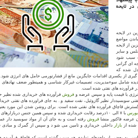
در لایحه
ن در لایحه
 ماندن مواضع
ین از لایحه
لس و سایر
ت سبب شود
ه ای گرانی
دل شده كه
 گیری از یكسری اقدامات جایگزین مانع از فشارتورمی حامل های انرژی شود. 
دیده شامل سوءمدیریت، تصمیمات غیركار شناسی و همینطور ضعف نهادهای ب
در فرآورده های نفتی شده است.
رژی با قیمت پایه و سپس عرضه و
فروش
تی سوبسیددار نظیر گازوئیل، نفت سفید و.. به جای فراورده های نفتی خرید
ترش قاچاق فرآورده های نفتی شده است. برای روشن شدن این مورد بعنوا
ورس
با ۷ الی ۱۰درصد رقابت خریداری شده و سپس همین جنس دربازارهای 
 عرضه فاكتور منشا
فروش
رفته است و به جای آن از مواد سوبسید دار عم
ی شده از
بازار
داخلی خریداری و تامین می شو د و سپس از گمرك و مبادی قا
ناسی به بعضی از واحدهای تولیدی هم سبب گشته است كه قاچاق فرآورده ه