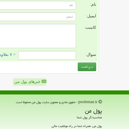
نام:
ایمیل:
کامنت:
سوال:
= ۷ بعلاوه ۲
خبرهای پول من
pooleman.ir - حقوق مادی و معنوی سایت پول من محفوظ است
پول من
محاسبه گر پول شما
پول من، همراه شما در راه موفقیت مالی