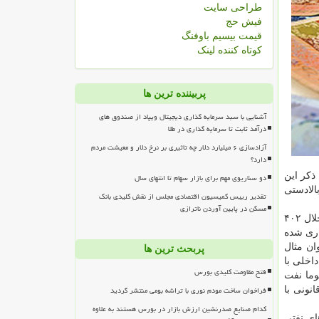
طراحی سایت
فیش حج
قیمت بیسیم باوفنگ
کوتاه کننده لینک
پربیننده ترین ها
آشنایی با سبد سرمایه گذاری دیجیتال ویپاد از صندوق های
درآمد ثابت تا سرمایه گذاری در طلا
آزادسازی ۶ میلیارد دلار چه تاثیری بر نرخ دلار و معیشت مردم
دارد؟
ذكر این
دو سناریوی مهم برای بازار سهام تا انتهای سال
الادستی
تقدیر رییس کمیسیون اقتصادی مجلس از نقش کلیدی بانک
مسکن در پایین آوردن ناترازی
فرآورده های خریداری شده نظیر حلال ۴۰۲
اری شده
ن مثال
پربحث ترین ها
داخلی با
فتح مقاومت کلیدی بورس
وما نفت
فراخوان ساخت مودم نوری با تراشه بومی منتشر گردید
نونی با
کدام صنایع صدرنشین ارزش بازار در بورس هستند به علاوه
ای نفتی