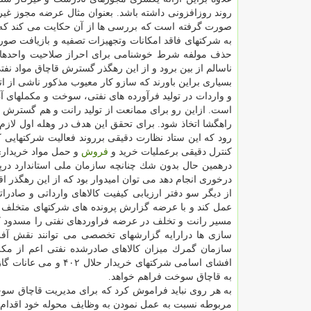
روند روزافزونی داشته باشد. بعنوان مثال عرضه مجوز غی
صورت گرفته است كه بررسی ها از آن حكایت می كند كه 
به شركتهای فاقد امكانات وتجهیزات تصفیه و بازیافت صور
حذف مولفه شرط خوشنامی برای احراز صلاحیت واحدهای 
ناسالم از بین برود و از این رهگذر گسترش قاچاق مواد 
بسیاری براین باورند كه سازو كار معیوب مذكور ناشی از ا
و واردات در تولید فرآورده های نفتی، سوخت و مكملهای آ
است. ازاین رو برای ممانعت از تولید رانت و هم گسترش 
راهگشا اتخاذ شود. برای تحقق این هدف در وهله اول لازم
كنترل دقیقی برعملیات خرید و
فروش
و حمل مواد خریداری
درهمین حال بدون شك چنانچه سازمان ملی استاندارد درپیگ
درخوری انجام دهد می توان امیدوار بود كه از این رهگذ
از دیگر سو دفتر ارزیابی كیفیت كالاهای وارداتی و صاد
عمل كند و با عرضه گزارش پرونده های شركتهای متخلف با ه
مسیر رانت و تخلف در عرضه فراوردهای نفتی را مسدود ك
سازی ها درارایه گزارشهای تخصصی می توانند نقش آفری
سازمان گمرك میزان كالاهای صادرشده نفتی اعم از مكل
به قاچاق سوخت فراهم خواهد.
به هر روی نباید فراموش كرد كه برای مدیریت قاچاق سو
مربوطه نسبت به عمل نمودن به وظایف محوله خود اقدام ن