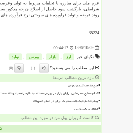
عزم ملی برای مبارزه با تخلفات مربوط به تولید وعرضه 
شرایطی، بازگشت سود حاصل از اصلاح چرخه مذكور سبب خو
روند عرضه و تولید فراورده های سوختی نرخ فرآورده های ن
35224
1396/10/09
00:44:13
تگهای خبر:
ارز
,
بازار
,
بورس
,
تولید
این مطلب را می پسندید؟
(0)
(1)
تازه ترین مطالب مرتبط
فتح مقاومت کلیدی بورس
کدام صنایع صدرنشین ارزش بازار در بورس هستند به علاوه رتبه بندی 48 صنعت بورسی
پیشرفت ظرفیت بانک صادرات ایران در اعطای تسهیلات
صعود تاریخی بورس
کامنت کاربران پول من در مورد این مطلب
کا