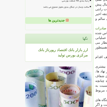
رتبه بندی 48 صنعت بورسی
سال پیش
ساخت وساز در جنگل بدون مجوز ممنوع می باشد
ت رانتی
هه اخیر
 سالم و
جدیدترین ها
صادرات
ناس شده
عملیاتی
تگها
تظار می
 انجام دهد و همینطور
ارز
بازار
بانك
اقتصاد
رپورتاژ
بانك
مركزی
بورس
تولید
ف اقدام
 بیشتری
هاد ها،
ری شفاف
 چنانچه
سبت به
ا تخلفات مربوط
گاه های
ت و اگر