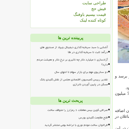
طراحی سایت
فیش حج
قیمت بیسیم باوفنگ
کوتاه کننده لینک
پربیننده ترین ها
آشنایی با سبد سرمایه گذاری دیجیتال ویپاد از صندوق های
درآمد ثابت تا سرمایه گذاری در طلا
آزادسازی ۶ میلیارد دلار چه تاثیری بر نرخ دلار و معیشت مردم
دارد؟
دو سناریوی مهم برای بازار سهام تا انتهای سال
ل بازمانده اند به حدود بیش از 3 میلیون و 500 هزار نفر برسد و
تقدیر رییس کمیسیون اقتصادی مجلس از نقش کلیدی بانک
مسکن در پایین آوردن ناترازی
د.
بر مبنای این گزارش عدم اشتغال 57. 4 میلیون نفر در ایران به معنای نبود درآمد در ایران نیست، چون كه طبق بررسی ها نزدیك به 5 میلیون
پربحث ترین ها
صرافی کوین بیس معاملات ۶ رمزارز را متوقف ساخت
میلیون نفر به جمعیت ایران اضافه
غلان در
فتح مقاومت کلیدی بورس
فراخوان ساخت مودم نوری با تراشه بومی منتشر گردید
 در این