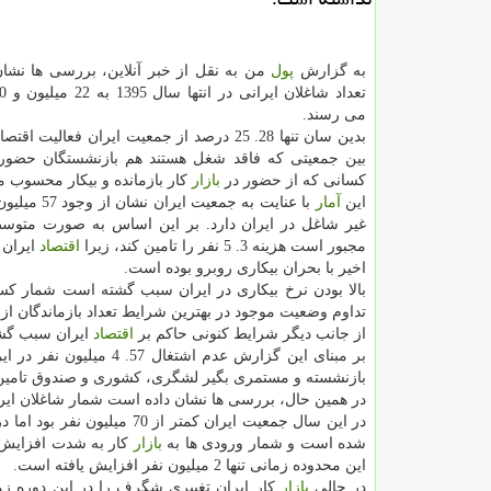
به گزارش
پول
من به نقل از خبر آنلاین، بررسی ها نشا
می رسند.
بدین سان تنها 28. 25 درصد از جمعیت ایران فعالیت ا
بین جمعیتی كه فاقد شغل هستند هم بازنشستگان حضور 
كسانی كه از حضور در
بازار
كار بازمانده و بیكار محسوب 
این
آمار
غیر شاغل در ایران دارد. بر این اساس به صورت متو
مجبور است هزینه 3. 5 نفر را تامین كند، زیرا
اقتصاد
ایران 
اخیر با بحران بیكاری روبرو بوده است.
تداوم وضعیت موجود در بهترین شرایط تعداد بازماندگان از یافتن شغل را به 5 م
از جانب دیگر شرایط كنونی حاكم بر
اقتصاد
ایران سبب گشته
بازنشسته و مستمری بگیر لشگری، كشوری و صندوق تامین ا
در همین حال، بررسی ها نشان داده است شمار شاغلان ایرانی در سال 1384 برابر با 20 میلیون و 600
شده است و شمار ورودی ها به
بازار
كار به شدت افزایش د
این محدوده زمانی تنها 2 میلیون نفر افزایش یافته است.
در حالی
بازار
كار ایران تغییری شگرف را در این دوره زما