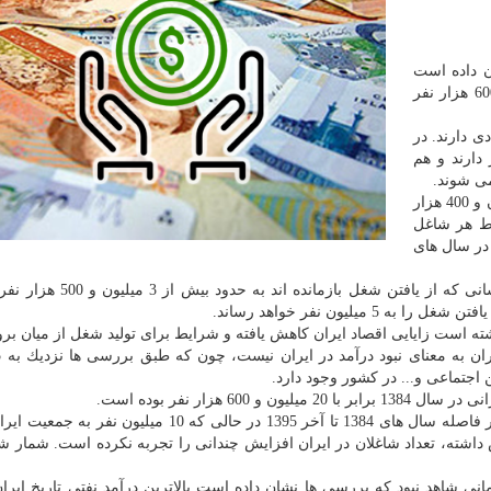
ن داده است
تعداد شاغلان ایرانی در انتها سال 1395 به 22 میلیون و 600 هزار نفر
قتصادی دارند. در
دارند و هم
می شوند.
با عنایت به جمعیت ایران نشان از وجود 57 میلیون و 400 هزار
سط هر شاغل
در سال های
بالا بودن نرخ بیكاری در ایران سبب گشته است شمار كسانی كه از یافتن شغ
یلیون نفر خواهد رساند.
 است زایایی اقصاد ایران كاهش یافته و شرایط برای تولید شغل از میان برو
جتماعی و... در كشور وجود دارد.
 هزار نفر بوده است.
در این سال جمعیت ایران كمتر از 70 میلیون نفر بود اما در فاصله سال های 1384 تا آخر 1395 در حالی كه 10 
اشته، تعداد شاغلان در ایران افزایش چندانی را تجربه نكرده است. شمار شا
نی شاهد نبود كه بررسی ها نشان داده است بالاترین درآمد نفتی تاریخ ایران