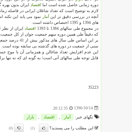
دوره زمانی حاصل شده است اما
اقتصاد
ایران بدون بهره 
لازم به توضیح است كه تعداد شاغلان ایرانی در فاصله زمانی سال های 1375 تا 1384 افزایشی در حدود 5 میلیون ن
آنچه در بررسی دقیق تر این
آمار
های 1394 و 1395 اختصاص داشته است.
در مجموع طی سالهای 1384 تا 1393
اقتصاد
ایران از نظر 
كه دقیقاً طی همین دوره سهم جمعیت جوان از كل جمعیت به بیش از 41 درص
سنی از جمعیت در دوره های گذشته بی سابقه بوده است.
این عدم افزایش تعداد شاغالن و همزمانی آن با موج جمع
قابل توجه طی سالهای آتی است؛ به گونه ای كه نه تنها بر
35223
1396/10/14
20:12:35
تگهای خبر:
آمار
,
اقتصاد
,
بازار
این مطلب را می پسندید؟
(0)
(1)