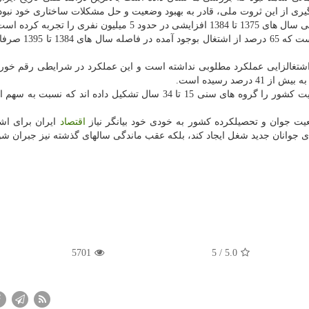
گیری از این ثروت ملی، قادر به بهبود وضعیت و حل مشكلات ساختاری خود نبو
فری را تجربه كرده است.
نمود می یابد این نكته است كه 65 درصد از ا
اشتغالزایی عملكرد مطلوبی نداشته است و این عملكرد در شرایطی رقم خو
د رسیده است.
بر این اساس طی سال های مذكور بیش از 41 درصد جمعیت كشور را گروه های سنی 15 تا 34 سال تشكیل داده اند كه 
یت جوان و تحصیلكرده كشور به خودی خود بیانگر نیاز
اقتصاد
ایران برای اشت
ای جوانان جدید شغل ایجاد كند، بلكه عقب ماندگی سالهای گذشته نیز جبران شو
5701
/ 5
5.0