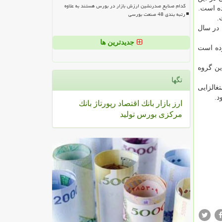
کدام صنایع صدرنشین ارزش بازار در بورس هستند به علاوه
ده است.
رتبه بندی 48 صنعت بورسی
شتغال بوجود آمده در فاصله سال های 1384 تا 1395 صرفا در سال
جدیدترین ها
رده است
نسبت به سهم این گروه
تگها
غالزایی
د.
ارز
بازار
بانك
اقتصاد
رپورتاژ
بانك
مركزی
بورس
تولید