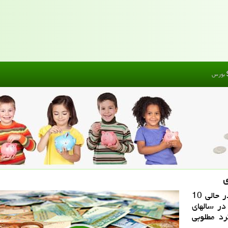
بورس
پول من: در فاصله سال های 1384 تا آخر 1395 در حالی 10
در سالهای
لكرد مطلوبی