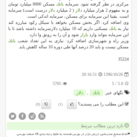
مركزی در نظر گرفته شود. سرمایه
بانك
مسكن 8000 میلیارد تومان
و به مفهوم 2 هزار میلیارد
دلار
( 2 میلیارد
دلار
درست است) سرمایه
است. یقینا این سرمایه برای مسكن، سرمایه اندكی است.
وی اضافه كرد: اگر بخش مسكن بخواهد با سیكل ركود مبارزه كند
نیاز به
بانك
مسكنی داریم كه 10 میلیارد دلارسرمایه داشته باشد تا با
این سرمایه بتواند وارد
بازار
شود و آن را به رونق وا دارد.
وزیر راه و شهرسازی اضافه كرد: نیازی به این تعداد شعب
بانك
مسكن نیست و باید 20 درصد آنها طی دوره 10 ساله كاهش یابد.
35224
1396/10/26
20:16:51
5705
/ 5
5.0
تگهای خبر:
بانك
,
دلار
این مطلب را می پسندید؟
(0)
(1)
تازه ترین مطالب مرتبط
کدام صنایع صدرنشین ارزش بازار در بورس هستند به علاوه رتبه بندی 48 صنعت بورسی