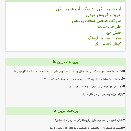
آب شیرین کن - دستگاه آب شیرین کن
خرید و فروش خودرو
شرکت صنعتی سخت پوشش
طراحی سایت
فیش حج
قیمت بیسیم باوفنگ
کوتاه کننده لینک
پربیننده ترین ها
آشنایی با سبد سرمایه گذاری دیجیتال ویپاد از صندوق های درآمد ثابت تا سرمایه گذاری در طلا
آزادسازی ۶ میلیارد دلار چه تاثیری بر نرخ دلار و معیشت مردم دارد؟
دو سناریوی مهم برای بازار سهام تا انتهای سال
بازار ارزهای دیجیتالی در فاز احتیاط
پربحث ترین ها
نقش بانکها در صندوق های ارزی بازیگر اصلی یا فقط ضامن؟
امنیت گردشگران و محافظت از طبیعت باید هم زمان تامین گردد