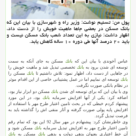
پول من: تسنیم نوشت: وزیر راه و شهرسازی با بیان این كه
بانك مسكن در بعضی جاها ماهیت خویش را از دست داد،
اظهار داشت: نیازی به این تعداد شعب بانك مسكن نیست و
باید ۲۰ درصد آنها طی دوره ۱۰ ساله كاهش یابد.
عباس آخوندی با بیان این كه
بانك
مسكن به جای آنكه به سمت
توسعه ای شدن برود به
بانك
تخصصی تبدیل شد و ماهیت خویش را
در جاهایی از دست داد، اظهار نمود: تلاش داشتیم تا
بانك
مسكن را
بانك
توسعه ای نماییم اما در عمل پشتیبانی خاصی از این اقدام موثر
در نظام بانكی صورت نگرفت.
وی با بیان این كه برای توسعه ای شدن
بانك
مسكن دو ابزار نیاز بود،
اضافه كرد: یكی از آنها افزایش سرمایه
بانك
بود، در این مورد
پیشنهاد كردم خبطی كه در بحث تامین اعتبار طرح مهر با استفاده از
افزایش پایه پولی صورت گرفته و آثار منفی اش را گذاشته باید به
فرصت تبدیل گردد.
وی خاطرنشان كرد: پیشنهادم در مهر سال 92 این بود كه تمام رقم
تامین اعتبار طرح مهر به افزایش تبدیل سرمایه
بانك
مسكن شود و
آن خط اعتباری بعنوان بدهی دولت و بدهی
بانك
مسكن به
بانك