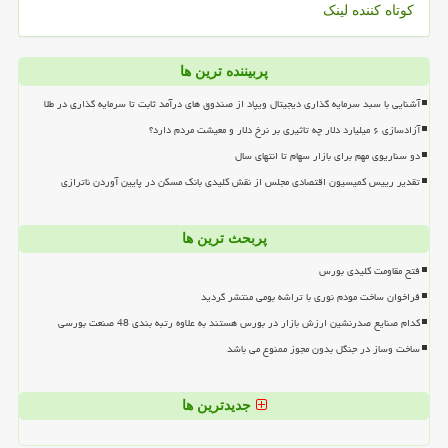
کوتاه کننده لینک
پربیننده ترین ها
آشنایی با سبد سرمایه گذاری دیجیتال ویپاد از صندوق های درآمد ثابت تا سرمایه گذاری در طلا
آزادسازی ۶ میلیارد دلار چه تاثیری بر نرخ دلار و معیشت مردم دارد؟
دو سناریوی مهم برای بازار سهام تا انتهای سال
تقدیر رییس کمیسیون اقتصادی مجلس از نقش کلیدی بانک مسکن در پایین آوردن ناترازی
پربحث ترین ها
فتح مقاومت کلیدی بورس
فراخوان ساخت مودم نوری با تراشه بومی منتشر گردید
کدام صنایع صدرنشین ارزش بازار در بورس هستند به علاوه رتبه بندی 48 صنعت بورسی
ساخت وساز در جنگل بدون مجوز ممنوع می باشد
جدیدترین ها