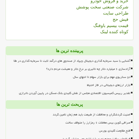
خرید و فروش خودرو
شرکت صنعتی سخت پوشش
طراحی سایت
فیش حج
قیمت بیسیم باوفنگ
کوتاه کننده لینک
پربیننده ترین ها
آشنایی با سبد سرمایه گذاری دیجیتال ویپاد از صندوق های درآمد ثابت تا سرمایه گذاری در طلا
آزادسازی ۶ میلیارد دلار چه تاثیری بر نرخ دلار و معیشت مردم دارد؟
دو سناریوی مهم برای بازار سهام تا انتهای سال
بازار ارزهای دیجیتالی در فاز احتیاط
تقدیر رییس کمیسیون اقتصادی مجلس از نقش کلیدی بانک مسکن در پایین آوردن ناترازی
پربحث ترین ها
امنیت گردشگران و محافظت از طبیعت باید هم زمان تامین گردد
صرافی کوین بیس معاملات ۶ رمزارز را متوقف ساخت
فتح مقاومت کلیدی بورس
فراخوان ساخت مودم نوری با تراشه بومی منتشر گردید