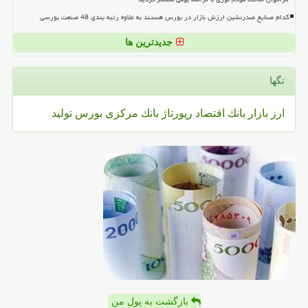
کدام صنایع صدرنشین ارزش بازار در بورس هستند به علاوه رتبه بندی 48 صنعت بورسی
جدیدترین ها
تگها
ارز
بازار
بانك
اقتصاد
رپورتاژ
بانك مركزی
بورس
تولید
بازگشت به پول من