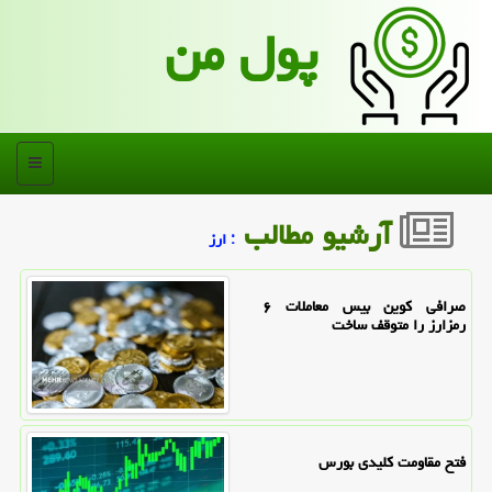
پول من
منو
آرشیو مطالب
: ارز
صرافی کوین بیس معاملات ۶
رمزارز را متوقف ساخت
فتح مقاومت کلیدی بورس