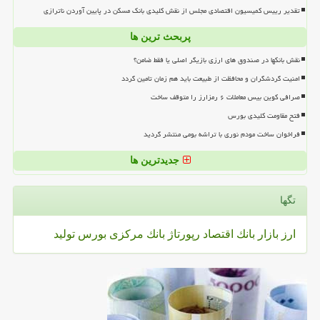
تقدیر رییس کمیسیون اقتصادی مجلس از نقش کلیدی بانک مسکن در پایین آوردن ناترازی
پربحث ترین ها
نقش بانکها در صندوق های ارزی بازیگر اصلی یا فقط ضامن؟
امنیت گردشگران و محافظت از طبیعت باید هم زمان تامین گردد
صرافی کوین بیس معاملات ۶ رمزارز را متوقف ساخت
فتح مقاومت کلیدی بورس
فراخوان ساخت مودم نوری با تراشه بومی منتشر گردید
جدیدترین ها
تگها
ارز
بازار
بانك
اقتصاد
رپورتاژ
بانك مركزی
بورس
تولید