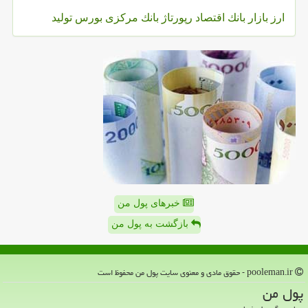
ارز
بازار
بانك
اقتصاد
رپورتاژ
بانك مركزی
بورس
تولید
خبرهای پول من
بازگشت به پول من
pooleman.ir - حقوق مادی و معنوی سایت پول من محفوظ است
پول من