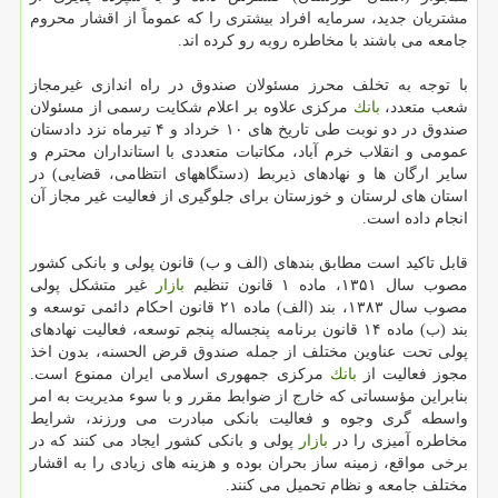
مشتریان جدید، سرمایه افراد بیشتری را كه عموماً از اقشار محروم
جامعه می باشند با مخاطره روبه رو كرده اند.
با توجه به تخلف محرز مسئولان صندوق در راه اندازی غیرمجاز
شعب متعدد،
بانك
مركزی علاوه بر اعلام شكایت رسمی از مسئولان
صندوق در دو نوبت طی تاریخ های ۱۰ خرداد و ۴ تیرماه نزد دادستان
عمومی و انقلاب خرم آباد، مكاتبات متعددی با استانداران محترم و
سایر ارگان ها و نهادهای ذیربط (دستگاههای انتظامی، قضایی) در
استان های لرستان و خوزستان برای جلوگیری از فعالیت غیر مجاز آن
انجام داده است.
قابل تاكید است مطابق بندهای (الف و ب) قانون پولی و بانكی كشور
مصوب سال ۱۳۵۱، ماده ۱ قانون تنظیم
بازار
غیر متشكل پولی
مصوب سال ۱۳۸۳، بند (الف) ماده ۲۱ قانون احكام دائمی توسعه و
بند (ب) ماده ۱۴ قانون برنامه پنجساله پنجم توسعه، فعالیت نهادهای
پولی تحت عناوین مختلف از جمله صندوق قرض الحسنه، بدون اخذ
مجوز فعالیت از
بانك
مركزی جمهوری اسلامی ایران ممنوع است.
بنابراین مؤسساتی كه خارج از ضوابط مقرر و با سوء مدیریت به امر
واسطه گری وجوه و فعالیت بانكی مبادرت می ورزند، شرایط
مخاطره آمیزی را در
بازار
پولی و بانكی كشور ایجاد می كنند كه در
برخی مواقع، زمینه ساز بحران بوده و هزینه های زیادی را به اقشار
مختلف جامعه و نظام تحمیل می كنند.