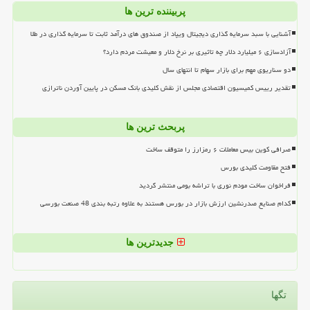
پربیننده ترین ها
آشنایی با سبد سرمایه گذاری دیجیتال ویپاد از صندوق های درآمد ثابت تا سرمایه گذاری در طلا
آزادسازی ۶ میلیارد دلار چه تاثیری بر نرخ دلار و معیشت مردم دارد؟
دو سناریوی مهم برای بازار سهام تا انتهای سال
تقدیر رییس کمیسیون اقتصادی مجلس از نقش کلیدی بانک مسکن در پایین آوردن ناترازی
پربحث ترین ها
صرافی کوین بیس معاملات ۶ رمزارز را متوقف ساخت
فتح مقاومت کلیدی بورس
فراخوان ساخت مودم نوری با تراشه بومی منتشر گردید
کدام صنایع صدرنشین ارزش بازار در بورس هستند به علاوه رتبه بندی 48 صنعت بورسی
جدیدترین ها
تگها