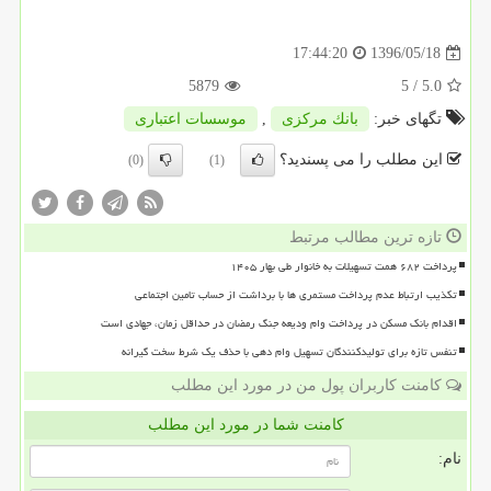
1396/05/18
17:44:20
5879
/ 5
5.0
تگهای خبر:
بانك مركزی
,
موسسات اعتباری
این مطلب را می پسندید؟
(0)
(1)
تازه ترین مطالب مرتبط
پرداخت ۶۸۲ همت تسهیلات به خانوار طی بهار ۱۴۰۵
تکذیب ارتباط عدم پرداخت مستمری ها با برداشت از حساب تامین اجتماعی
اقدام بانک مسکن در پرداخت وام ودیعه جنگ رمضان در حداقل زمان، جهادی است
تنفس تازه برای تولیدکنندگان تسهیل وام دهی با حذف یک شرط سخت گیرانه
کامنت کاربران پول من در مورد این مطلب
کامنت شما در مورد این مطلب
نام: