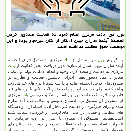
پول من: بانك مركزی اعلام نمود كه فعالیت صندوق قرض
الحسنه آینده سازان میهن استان لرستان غیرمجاز بوده و این
موسسه مجوز فعالیت نداشته است.
به گزارش
پول
من به نقل از
بانك
مركزی، «صندوق قرض الحسنه
آینده سازان میهن استان لرستان» بدون دریافت مجوز فعالیت از
بانك
مركزی به فعالیت واسطه گری وجوه و انجام عملیات پولی و بانكی،
مغایر با مفاد دستورالعمل اجرایی تأسیس، فعالیت و نظارت بر
صندوق های قرض الحسنه، مانند پرداخت سود با نرخ های غیرمتعارف
و اغواكننده برای جذب منابع و پرداخت تسهیلات بانكی با نرخ های غیر
قانونی مبادرت كرده است.بر این اساس شكایت رسمی
بانك
مركزی
از مسئولان آن صندوق نزد دادستان عمومی و انقلاب خرم آباد مطرح
شده و برای جلوگیری از فعالیت غیر مجاز آن با استانداران و دستگاه
های انتظامی و قضایی در استان های لرستان و خوزستان مكاتبه شده
است.همچنین مسئولان آن صندوق با اصرار بر رویه غیرقانونی و
ناصواب، تعداد شعب و دامنه فعالیت غیرمجاز خود را به استان های
همجوار (استان خوزستان) گسترش داده و با سپرده پذیری از