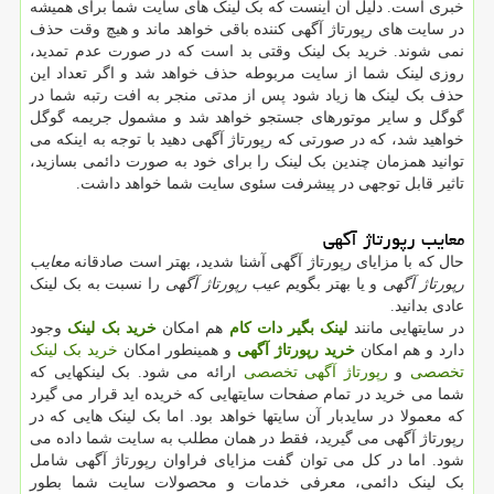
خبری است. دلیل آن اینست که بک لینک های سایت شما برای همیشه
در سایت های رپورتاژ آگهی کننده باقی خواهد ماند و هیچ وقت حذف
نمی شوند. خرید بک لینک وقتی بد است که در صورت عدم تمدید،
روزی لینک شما از سایت مربوطه حذف خواهد شد و اگر تعداد این
حذف بک لینک ها زیاد شود پس از مدتی منجر به افت رتبه شما در
گوگل و سایر موتورهای جستجو خواهد شد و مشمول جریمه گوگل
خواهید شد، که در صورتی که رپورتاژ آگهی دهید با توجه به اینکه می
توانید همزمان چندین بک لینک را برای خود به صورت دائمی بسازید،
تاثیر قابل توجهی در پیشرفت سئوی سایت شما خواهد داشت.
معایب رپورتاژ آگهی
حال که با مزایای رپورتاژ آگهی آشنا شدید، بهتر است صادقانه
معایب
رپورتاژ آگهی
و یا بهتر بگویم
عیب رپورتاژ آگهی
را نسبت به بک لینک
عادی بدانید.
در سایتهایی مانند
لینک بگیر دات کام
هم امکان
خرید بک لینک
وجود
دارد و هم امکان
خرید رپورتاژ آگهی
و همینطور امکان
خرید بک لینک
تخصصی
و
رپورتاژ آگهی تخصصی
ارائه می شود. بک لینکهایی که
شما می خرید در تمام صفحات سایتهایی که خریده اید قرار می گیرد
که معمولا در سایدبار آن سایتها خواهد بود. اما بک لینک هایی که در
رپورتاژ آگهی می گیرید، فقط در همان مطلب به سایت شما داده می
شود. اما در کل می توان گفت مزایای فراوان رپورتاژ آگهی شامل
بک لینک دائمی، معرفی خدمات و محصولات سایت شما بطور