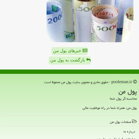
خبرهای پول من
بازگشت به پول من
pooleman.ir - حقوق مادی و معنوی سایت پول من محفوظ است
پول من
محاسبه گر پول شما
پول من، همراه شما در راه موفقیت مالی
صفحات پول من
درباره ما
تبلیغات بک لینکی در پول من