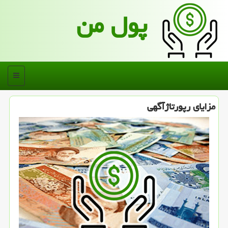
پول من
منو
مزایای رپورتاژآگهی