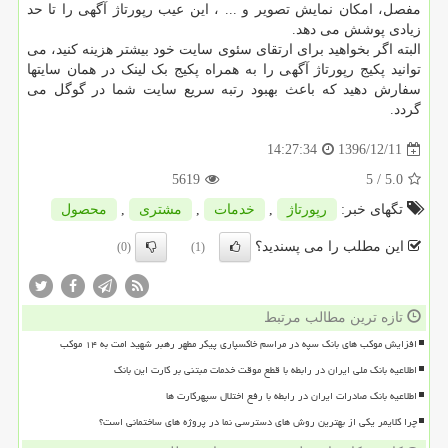
مفصل، امکان نمایش تصویر و ... ، این عیب رپورتاژ آگهی را تا حد
زیادی پوشش می دهد.
البته اگر بخواهید برای ارتقای سئوی سایت خود بیشتر هزینه کنید، می
توانید پکیج رپورتاژ آگهی را به همراه پکیج بک لینک در همان سایتها
سفارش دهید که باعث بهبود رتبه سریع سایت شما در گوگل می
گردد.
1396/12/11
14:27:34
5619
/ 5
5.0
تگهای خبر:
رپورتاژ
,
خدمات
,
مشتری
,
محصول
این مطلب را می پسندید؟
(0)
(1)
تازه ترین مطالب مرتبط
افزایش موکب های بانک سپه در مراسم خاکسپاری پیکر مطهر رهبر شهید امت به ۱۴ موکب
اطلاعیه بانک ملی ایران در رابطه با قطع موقت خدمات مبتنی بر کارت این بانک
اطلاعیه بانک صادرات ایران در رابطه با رفع اختلال سپهرکارت ها
چرا کلایمر یکی از بهترین روش های دسترسی نما در پروژه های ساختمانی است؟