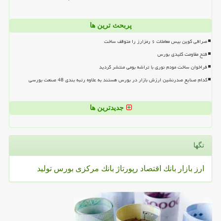
پربحث ترین ها
صرافی کوین بیس معاملات ۶ رمزارز را متوقف ساخت
فتح مقاومت کلیدی بورس
فراخوان ساخت مودم نوری با تراشه بومی منتشر گردید
کدام صنایع صدرنشین ارزش بازار در بورس هستند به علاوه رتبه بندی 48 صنعت بورسی
جدیدترین ها
تگها
ارز
بازار
بانك
اقتصاد
رپورتاژ
بانك مركزی
بورس
تولید