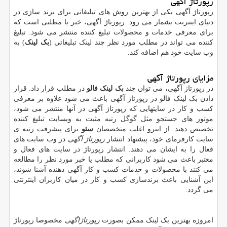
رپورتاژ آگهی
رپورتاژ آگهی یکی از بهترین روش های تبلیغاتی برای برند سازی در
دنیای اینترنت بشمار می رود. رپورتاژ آگهی، خبر یا مطلبی است که
برای معرفی خدمات و محصولات تبلیغ کننده منتشر می شود. تبلیغ
کننده می تواند در مطلب مورد نظر چند لینک تبلیغاتی (
بک لینک
) به
وب سایت خود هم اضافه کند.
مزایای رپورتاژ آگهی
در رپورتاژ آگهی، می توان چند
بک لینک فالو
در مطلب قرار داد. قرار
دادن بک لینک فالو در رپورتاژ‌ آگهی باعث می شود علاوه بر معرفی
کسب و کار در سایتهایی که رپورتاژ آگهی در آنها منتشر می شود،
موتور های جستجو مثل گوگل رتبه مثبت به وبسایت تبلیغ کننده
تخصیص دهند. از اینرو اغلب متخصصان
سئو
برای پیشرفت رتبه ی
سایت کارفرمای خود، پیشنهاد انتشار
رپورتاژ آگهی
در وب سایت های
فعال را به ایشان می دهند. انتشار رپورتاژ در سایت های فعال و
معتبر باعث می شود کاربرانی که مطلب یا خبر مورد نظر را مطالعه
می کنند با محصولات و خدمات کسب و کار آگهی دهنده آشنا شوند،
این آشنایی باعث برندسازی کسب و کار در میان کاربران اینترنتی
می گردد.
امروزه بهترین بک لینک ممکن بصورت
رپورتاژاگهی
مخصوصا رپورتاژ