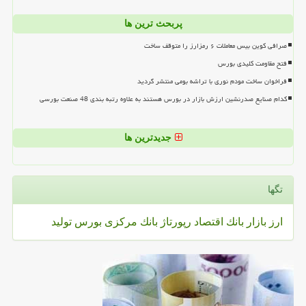
پربحث ترین ها
صرافی کوین بیس معاملات ۶ رمزارز را متوقف ساخت
فتح مقاومت کلیدی بورس
فراخوان ساخت مودم نوری با تراشه بومی منتشر گردید
کدام صنایع صدرنشین ارزش بازار در بورس هستند به علاوه رتبه بندی 48 صنعت بورسی
جدیدترین ها
تگها
ارز
بازار
بانك
اقتصاد
رپورتاژ
بانك مركزی
بورس
تولید