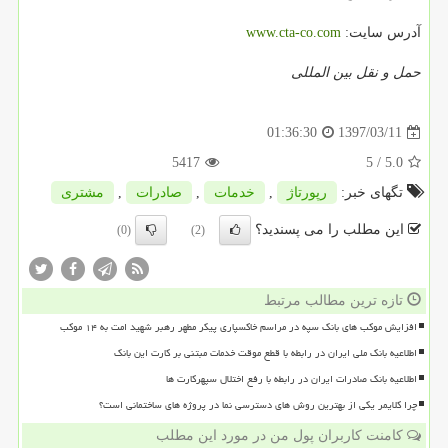
آدرس سایت:
www.cta-co.com
حمل و نقل بین المللی
1397/03/11
01:36:30
5417
/ 5
5.0
تگهای خبر:
رپورتاژ
,
خدمات
,
صادرات
,
مشتری
این مطلب را می پسندید؟
(0)
(2)
تازه ترین مطالب مرتبط
افزایش موکب های بانک سپه در مراسم خاکسپاری پیکر مطهر رهبر شهید امت به ۱۴ موکب
اطلاعیه بانک ملی ایران در رابطه با قطع موقت خدمات مبتنی بر کارت این بانک
اطلاعیه بانک صادرات ایران در رابطه با رفع اختلال سپهرکارت ها
چرا کلایمر یکی از بهترین روش های دسترسی نما در پروژه های ساختمانی است؟
کامنت کاربران پول من در مورد این مطلب