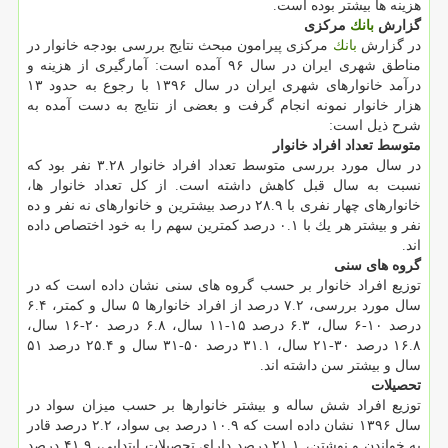
هزینه ها بیشتر بوده است.
گزارش
بانك
مركزی
در گزارش
بانك
مركزی پیرامون مبحث نتایج بررسی بودجه خانوار در
مناطق شهری ایران در سال ۹۶ آمده است: آمارگیری از هزینه و
درآمد خانوارهای شهری ایران در سال ۱۳۹۶ با رجوع به حدود ۱۳
هزار خانوار نمونه انجام گرفت و بعضی از نتایج به دست آمده به
شرح ذیل است:
متوسط تعداد افراد خانوار
در سال مورد بررسی متوسط تعداد افراد خانوار ۳.۲۸ نفر بود كه
نسبت به سال قبل كاهش داشته است. از كل تعداد خانوار ها،
خانوارهای چهار نفری با ۲۸.۹ درصد بیشترین و خانوارهای نه نفر و ده
نفر و بیشتر هر یك با ۰.۱ درصد كمترین سهم را به خود اختصاص داده
اند.
گروه های سنی
توزیع افراد خانوار بر حسب گروه های سنی نشان داده است كه در
سال مورد بررسی، ۷.۲ درصد از افراد خانوارها ۵ سال و كمتر، ۶.۴
درصد ۱۰-۶ سال، ۶.۳ درصد ۱۵-۱۱ سال، ۶.۸ درصد ۲۰-۱۶ سال،
۱۶.۸ درصد ۳۰-۲۱ سال، ۳۱.۱ درصد ۵۰-۳۱ سال و ۲۵.۴ درصد ۵۱
سال و بیشتر سن داشته اند.
تحصیلات
توزیع افراد شش ساله و بیشتر خانوارها بر حسب میزان سواد در
سال ۱۳۹۶ نشان داده است كه ۱۰.۹ درصد بی سواد، ۲.۲ درصد قادر
به خواندن و نوشتن، ۲۱.۱ درصد دارای تحصیلات ابتدایی، ۴۱.۹ درصد