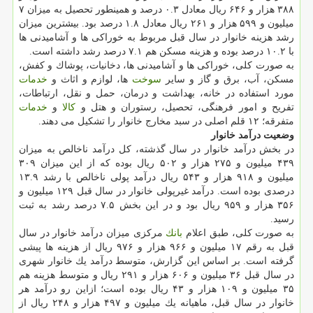
۳۸۸ هزار و ۶۴۶ ریال معادل ۰.۳ درصد و همینطور تحصیل به میزان ۷
میلیون و ۵۹۹ هزار و ۲۶۱ ریال معادل ۱.۸ درصد بود. بیشترین میزان
رشد هزینه خانوار در سال قبل مربوط به خوراكی ها و آشامیدنی ها
با ۱۰.۲ درصد بوده و هزینه مسكن هم ۷.۱ درصد رشد داشته است.
به صورت كلی، خوراكی ها و آشامیدنی ها، دخانیات، پوشاك و كفش،
مسكن، آب، برق و گاز و سایر
سوخت
ها، لوازم و اثاث و
خدمات
مورد استفاده در خانه، بهداشت و درمان، حمل و نقل، ارتباطات،
تفریح و امور فرهنگی، تحصیل، رستوران و هتل و
كالا
و
خدمات
متفرقه؛ ۱۲ قلم اصلی در سبد مخارج خانوار را تشكیل می دهند.
وضعیت درآمد خانوار
در بخش درآمد خانوار در سال گذشته، كل درآمد ناخالص به میزان
۴۳۹ میلیون و ۲۷۵ هزار و ۵۰۲ ریال بوده كه از این میزان ۳۰۹
میلیون و ۹۱۸ هزار و ۵۴۳ ریال درآمد پولی ناخالص با رشد ۱۳.۹
درصدی بوده است. درآمد غیرپولی خانوار در سال قبل ۱۲۹ میلیون و
۳۵۶ هزار و ۹۵۹ ریال بود و در این بخش ۷.۵ درصد رشد به ثبت
رسید.
به صورت كلی، طبق اعلام
بانك
مركزی میزان درآمد خانوار در سال
قبل به رقم ۱۷ میلیون و ۹۶۶ هزار و ۹۷۶ ریال از هزینه ها پیشی
گرفته است. بر اساس این گزارش، متوسط درآمد یك خانوار شهری
در سال قبل ۳۶ میلیون و ۶۰۶ هزار و ۲۹۱ ریال و متوسط هزینه هم
۳۵ میلیون و ۱۰۹ هزار و ۴۳ ریال بوده است؛ ازاین رو درآمد هر
خانوار در سال قبل، ماهیانه یك میلیون و ۴۹۷ هزار و ۲۴۸ ریال از