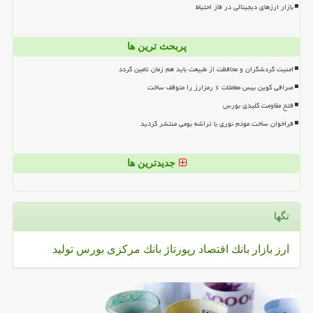
بازار ارزهای دیجیتالی در فاز احتیاط
پربحث ترین ها
امنیت گردشگران و محافظت از طبیعت باید هم زمان تامین گردد
صرافی کوین بیس معاملات ۶ رمزارز را متوقف ساخت
فتح مقاومت کلیدی بورس
فراخوان ساخت مودم نوری با تراشه بومی منتشر گردید
جدیدترین ها
تگها
ارز
بازار
بانك
اقتصاد
رپورتاژ
بانك مركزی
بورس
تولید