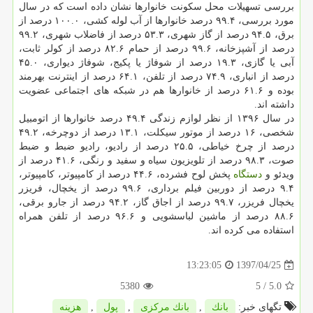
بررسی تسهیلات محل سكونت خانوارها نشان داده است كه در سال
مورد بررسی، ۹۹.۴ درصد خانوارها از آب لوله كشی، ۱۰۰.۰ درصد از
برق، ۹۴.۵ درصد از گاز شهری، ۵۳.۳ درصد از فاضلاب شهری، ۹۹.۲
درصد از آشپزخانه، ۹۹.۶ درصد از حمام ۸۲.۶ درصد از كولر ثابت،
آبی یا گازی، ۱۹.۳ درصد از شوفاژ یا پكیج، شوفاژ دیواری، ۴۵.۰
درصد از انباری، ۷۴.۹ درصد از تلفن، ۶۴.۱ درصد از اینترنت بهرمند
بوده و ۶۱.۶ درصد از خانوارها هم در شبكه های اجتماعی عضویت
داشته اند.
در سال ۱۳۹۶ از نظر لوازم زندگی ۴۹.۴ درصد خانوارها از اتومبیل
شخصی، ۱۶ درصد از موتور سیكلت، ۱۳.۱ درصد از دوچرخه، ۴۹.۲
درصد از چرخ خیاطی، ۲۵.۵ درصد از رادیو، رادیو ضبط و ضبط
صوت، ۹۸.۳ درصد از تلویزیون سیاه و سفید و رنگی، ۴۱.۶ درصد از
ویدئو و
دستگاه
پخش لوح فشرده، ۴۴.۶ درصد از كامپیوتر، كامپیوتر،
۹.۴ درصد از دوربین فیلم برداری، ۹۹.۶ درصد از یخچال، فریزر
یخچال فریزر، ۹۹.۷ درصد از اجاق گاز، ۹۴.۲ درصد از جارو برقی،
۸۸.۶ درصد از ماشین لباسشویی و ۹۶.۶ درصد از تلفن همراه
استفاده می كرده اند.
1397/04/25
13:23:05
5380
/ 5
5.0
تگهای خبر:
بانك
,
بانك مركزی
,
پول
,
هزینه