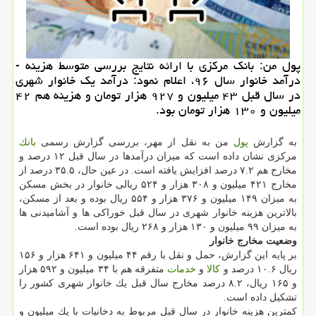
پول من: بانك مركزی با ارائه نتایج بررسی متوسط هزینه -
درآمد خانوار سال ۹۶، اعلام نمود: درآمد یك خانوار شهری
در سال قبل ۴۳ میلیون و ۹۲۷ هزار تومان و هزینه هم ۴۲
میلیون و ۱۳۰ هزار تومان بود.
به گزارش
پول
من به نقل از مهر، بررسی گزارش رسمی
بانك
مركزی نشان داده است كه میزان درآمدها در سال قبل ۱۲ درصد و
مخارج هم ۷.۲ درصد افزایش یافته است. در عین حال، ۳۵.۵ درصد از
مخارج ۴۲۱ میلیون و ۳۰۸ هزار و ۵۲۴ ریالی خانوار در بخش مسكن
به میزان ۱۴۹ میلیون و ۳۷۶ هزار و ۵۵۴ ریال بوده و بعد از مسكن،
بالاترین هزینه خانوار شهری در سال قبل خوراكی ها و آشامیدنی ها
به میزان ۹۹ میلیون و ۱۳۰ هزار و ۲۶۸ ریال بوده است.
وضعیت مخارج خانوار
بر پایه این گزارش، حمل و نقل با رقم ۴۴ میلیون و ۶۴۱ هزار و ۱۵۶
ریال ۱۰.۶ درصد و
كالا
و
خدمات
متفرقه هم با ۳۴ میلیون و ۵۹۲ هزار
و ۱۶۵ ریال، ۸.۲ درصد مخارج سال قبل یك خانوار شهری كشور را
تشكیل داده است.
كمترین هزینه خانوار در سال قبل مربوط به دخانیات با یك میلیون و