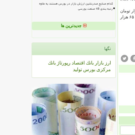
کدام صنایع صدرنشین ارزش بازار در بورس هستند به علاوه
رتبه بندی 48 صنعت بورسی
ال قبل (تسه ۹۶۰۳، تسه ۹۶۰۷، تسه ۹۶۰۹، تسه ۹۶۱۰ و تسه ۹۶۱۲) هم در كانال ۶۲ تا ۶۳ هزار تومان
سرمایه هستند. ضمن اینكه اوراق تسهیلات مسكن صادره امسال با كمی اختلاف قیمت، در بعضی موارد تا ۶۵ هزار
جدیدترین ها
تگها
ارز
بازار
بانك
اقتصاد
رپورتاژ
بانك
مركزی
بورس
تولید