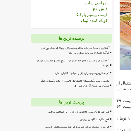
طراحی سایت
فیش حج
قیمت بیسیم باوفنگ
کوتاه کننده لینک
پربیننده ترین ها
آشنایی با سبد سرمایه گذاری دیجیتال ویپاد از صندوق های
درآمد ثابت تا سرمایه گذاری در طلا
آزادسازی ۶ میلیارد دلار چه تاثیری بر نرخ دلار و معیشت مردم
دارد؟
دو سناریوی مهم برای بازار سهام تا انتهای سال
تقدیر رییس کمیسیون اقتصادی مجلس از نقش کلیدی بانک
قبال از
مسکن در پایین آوردن ناترازی
 به شدت
من به نقل از مهر، در حالیكه قیمت اوراق تسهیلات مسكن صادره در مرداد ۹۷ با نماد «تسه ۹۷۰۵» در هفته گذشته با قیمت ۶۹
پربحث ترین ها
می شد، از ابتدای هفته جاری به ۶۲ هزار و ۷۲۰ تومان كاهش پیدا كرد ولی در معاملات امروز در ارزانترین قیمت ۶۲
صرافی کوین بیس معاملات ۶ رمزارز را متوقف ساخت
گرانترین اوراق تسهیلات مسكن هم اوراق تسهیلات صادره در فروردین ۹۷ (تسه ۹۷۰۱) در معاملات امروز فرابورس با نرخ ۶۵ هزار و ۹۰۰ تومان
فتح مقاومت کلیدی بورس
فراخوان ساخت مودم نوری با تراشه بومی منتشر گردید
در چند نماد، تعداد