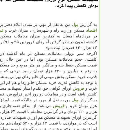
تومان كاهش پیدا كرد.
به گزارش
پول
من به نقل از مهر، بر مبنای اعلام دفتر بر
اقتصاد
مسكن وزارت راه و شهرسازی، میزان خرید و
فر
گذشته (بدون د
۱۳ هزار ۱۲۰ فقره را ثبت نمود.
اگرچه سیر نزولی معاملات مسكن در ماه گذشته در ا
كاهشی حجم معاملات مسكن بود، اما در عین حال، رون
قیمت مسكن حفظ شد و میانگین هر متر مربع واحد مسكون
به رقم ۷ میلیون و ۴۳۰ هزار تومان رسید. نرخ
قدرت خرید مسكن بخش مهمی از خانوارهای تهرانی به شدت
با توجه به كاهش قدرت خرید مسكن خانوارها و هم كم اثر 
خرید و
فروش
اوراق گواهی حق تقدم امتیاز تسهیلات مسك
كاهش یافته است و در معاملات دو روز اخیر فرابورس، قیمت این اوراق به كانال ۰
به گزارش
پول
هزار تومان خرید و
فروش
هزار و ۱۲۰ تومان و در گرانترین معامله با قیمت ۶۴ هزار و ۲۴۰ تومان به
است كه در مواردی، با قیمت ۶۲ هزار و ۵۲۰ تومان هم معامله شد.