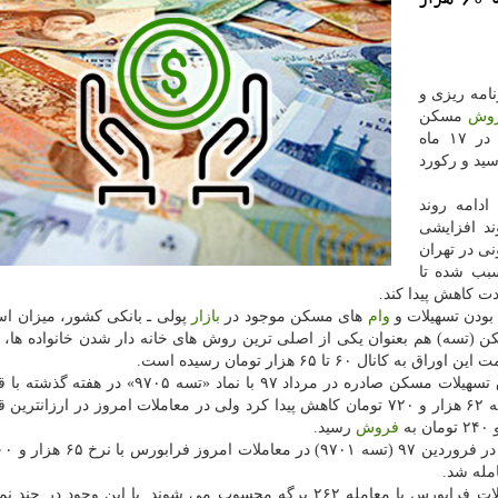
نامه ریزی و
وش
مسكن
در مردادماه امسال به كمترین میزان معاملات مسكن در ۱۷ ماه
ر نظر گرفتن آمارهای فروردین ۹۵ و ۹۶) رسید و ركورد
دامه روند
د افزایشی
ی در تهران
ی كه سبب شده تا
 كاهش پیدا كند.
بودن تسهیلات و
وام
های مسكن موجود در
بازار
پولی ـ بانكی كشور، میزان است
ن (تسه) هم بعنوان یكی از اصلی ترین روش های خانه دار شدن خانواده ها،
۶ تا ۶۵ هزار تومان رسیده است.
فروش
رسید.
اوراق «تسه ۹۷۰۱» پرفروش ترین برگه های امروز معاملات فرابورس با معامله ۲۶۲ برگه محسوب می شوند. با این وجود 