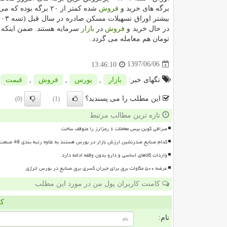
برگه های خرید و
فروش
شده كمتر از ۲۰ برگه بوده كه می تواند نشان دهنده كاهش شدید استقبال خریداران از تسهیلات مسكن باشد.
در حال خرید و
فروش
در
بازار
تومان هم معامله می گردد.
1397/06/06
13:46:10
تگهای خبر:
بازار
,
بورس
,
فروش
,
قیمت
این مطلب را می پسندید؟
(0)
(1)
تازه ترین مطالب مرتبط
صرافی کوین بیس معاملات ۶ رمزارز را متوقف ساخت
کدام صنایع صدرنشین ارزش بازار در بورس هستند به علاوه رتبه بندی 48 صنعت بورسی
واردات کالاهای اساسی و دارو بدون وقفه ادامه دارد
عرضه ۵۰۰ مگاوات برق برای جبران کسری برق صنایع در بورس انرژی
کامنت کاربران پول من در مورد این مطلب
کا
نام: