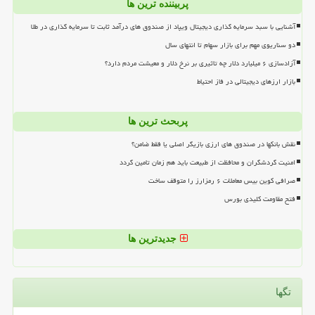
پربیننده ترین ها
آشنایی با سبد سرمایه گذاری دیجیتال ویپاد از صندوق های درآمد ثابت تا سرمایه گذاری در طلا
دو سناریوی مهم برای بازار سهام تا انتهای سال
آزادسازی ۶ میلیارد دلار چه تاثیری بر نرخ دلار و معیشت مردم دارد؟
بازار ارزهای دیجیتالی در فاز احتیاط
پربحث ترین ها
نقش بانکها در صندوق های ارزی بازیگر اصلی یا فقط ضامن؟
امنیت گردشگران و محافظت از طبیعت باید هم زمان تامین گردد
صرافی کوین بیس معاملات ۶ رمزارز را متوقف ساخت
فتح مقاومت کلیدی بورس
جدیدترین ها
تگها