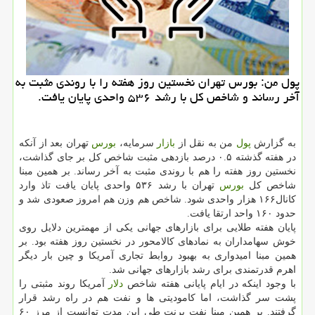
پول من: بورس تهران نخستین روز هفته را با روندی مثبت به
آخر رساند و شاخص كل با رشد ۵۳۶ واحدی پایان یافت.
به گزارش
پول
من به نقل از
بازار
سرمایه،
بورس
تهران بعد از آنكه
در هفته گذشته ۰.۵ درصد بازدهی مثبت شاخص كل بر جای گذاشت،
نخستین روز هفته را هم با روندی مثبت به آخر رساند. بر همین مبنا
شاخص كل
بورس
تهران با رشد ۵۳۶ واحدی پایان یافت تاذ وارد
كانال۱۶۶ هزار واحدی شود. شاخص هم وزن هم امروز صعودی شد و
حدود ۱۶۰ واحد ارتقا یافت.
پایان هفته طلایی برای بازارهای جهانی یكی از مهمترین دلایل روی
خوش سهامداران به نمادهای كالامحور در نخستین روز هفته بود. بر
همین مبنا امیدواری به بهبود روابط تجاری آمریكا و چین بار دیگر
اهرم قدرتمندی برای رشد بازارهای جهانی شد.
با وجود اینكه در ایام پایانی هفته شاخص
دلار
آمریكا روند مثبتی را
پشت سر گذاشت، اما كامودیتی ها و نفت هم در راه رشد قرار
گرفتند. بر همین مبنا نفت برنت طی این مدت توانست از مرز ۶۰