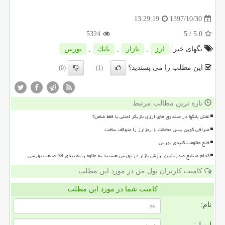
1397/10/30
13:29:19
5324
/ 5
5.0
تگهای خبر:
ارز
,
بازار
,
بانك
,
بورس
این مطلب را می پسندید؟
(0)
(1)
تازه ترین مطالب مرتبط
نقش بانکها در صندوق های ارزی بازیگر اصلی یا فقط ضامن؟
صرافی کوین بیس معاملات ۶ رمزارز را متوقف ساخت
فتح مقاومت کلیدی بورس
کدام صنایع صدرنشین ارزش بازار در بورس هستند به علاوه رتبه بندی 48 صنعت بورسی
کامنت کاربران پول من در مورد این مطلب
کامنت شما در مورد این مطلب
نام:
ایمیل: