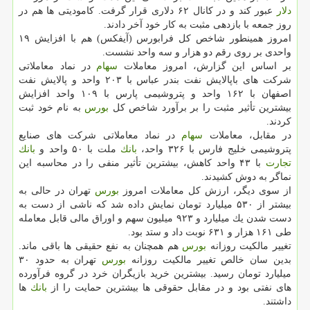
دلار
عبور كند و در كانال ۶۲ دلاری قرار گرفت. كامودیتی ها هم در
روز جمعه با بازدهی مثبت به كار خود آخر دادند.
امروز همینطور شاخص كل فرابورس (آیفكس) هم با افزایش ۱۹
واحدی بر روی رقم دو هزار و سه واحد نشست.
بر اساس این گزارش، امروز معاملات
سهام
در نماد معاملاتی
شركت های باپالایش نفت بندر عباس با ۲۰۳ واحد و پالایش نفت
اصفهان با ۱۶۲ واحد و پتروشیمی پارس با ۱۰۹ واحد افزایش
بیشترین تأثیر مثبت را بر برآورد شاخص كل
بورس
به نام خود ثبت
كردند.
در مقابل، معاملات
سهام
در نماد معاملاتی شركت های صنایع
پتروشیمی خلیج فارس با ۳۲۶ واحد،
بانك
ملت با ۵۰ واحد و
بانك
تجارت
با ۴۳ واحد كاهش، بیشترین تأثیر منفی را در محاسبه این
نماگر به دوش كشیدند.
از سوی دیگر، ارزش كل معاملات امروز
بورس
تهران در حالی به
بیشتر از ۵۳۰ میلیارد تومان نمایش داده شد كه ناشی از دست به
دست شدن یك میلیارد و ۹۲۳ میلیون سهم و اوراق مالی قابل معامله
طی ۱۶۱ هزار و ۶۳۱ نوبت داد و ستد بود.
تغییر مالكیت روزانه
بورس
هم همچنان به نفع حقیقی ها باقی ماند.
بدین سان خالص تغییر مالكیت روزانه
بورس
تهران به حدود ۳۰
میلیارد تومان رسید. بیشترین خرید بازیگران خرد در گروه فرآورده
های نفتی بود و در مقابل حقوقی ها بیشترین حمایت را از
بانك
ها
داشتند.