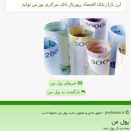
ارز
بازار
بانك
اقتصاد
رپورتاژ
بانك مركزی
بورس
تولید
خبرهای پول من
بازگشت به پول من
pooleman.ir - حقوق مادی و معنوی سایت پول من محفوظ است
پول من
محاسبه گر پول شما