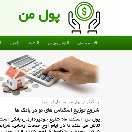
پول من
صفحه اصلی
آرشیو پول من
اقتصاد
بازار
به گزارش پول من به نقل از مهر؛
شروع توزیع اسكناس‎ های نو در بانك ها
پول من: اسفند، ماه شلوغ خودپردازهای بانكی است 
تلاش می كنند تا در ایام اوج خدمات رسانی، شرایط
كاركرد بهینه دستگاهها فراهم كنند؛ البته چند