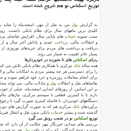
توزیع اسكناس نو هم شروع شده است.
به گزارش
پول
من به نقل از مهر، اسفندماه را شاید بت
كلیدی ترین ماههای سال برای نظام بانكی دانست. روز
سبب تسویه
حساب
های پایانی سال، افزایش تقاضای مرد
و انتقالات مالی،
پرداخت
عیدی و پاداش آخر سال و از 
دریافت و برداشت های مردم برای خریدهای نوروزی از ن
بسیار حائز اهمیت به شمار می روند.
ردپای
اسكناس
های تا نخورده در خودپردازها
همه ساله
بانك
مركزی با همكاری نظام بانكی تلاش می كند
را برای دسترسی هر چه بیشتر مردم به امكانات مالی و ال
برای انجام معاملات روزمره و خرد خود فراهم نموده و 
تقاضاهای نقل و انتقالات
پول
و تبادلات مالی، می تواند محك
بر این اساس، از روزهای ابتدایی اسفندماه، خیلی از خود
دارند تا با كمترین قطعی با سیستم مركزی، نیازهای مال
دستگاههای خودپرداز، با فاصله كمتری صورت گیرد تا رجوع 
برآوردهای
بانك
مركزی هم كه به صورت گزارش های دوره 
گذشته شده و بیشتر
خدمات
بانكی بدون نقل و انتقال فیزی
توزیع
اسكناس
نو در شعب رونق می گیرد
بررسی های میدانی خبرنگار مهر حكایت از آن دارد كه چ
شده و رجوع كنندگانی كه برای دریافت
پول
نقد به خودپرد