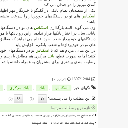
آمدن نوروز را دو چندان می كند.
یكی از متصدیان نظام بانكی در گفتگو با خبرنگار مهر اظها
اسكناس
های نو در دستگاههای خودپرداز را سرعت بخشی
باشند.
وی می گوید: البته بارگذاری
اسكناس
های نو در دستگاههای
پایانی سال در اختیار بانكها قرار نداده، ازاین رو بانكها 
دستگاههای خودپرداز شعب خود اقدام می نمایند كه مطابق 
های نو در خودپردازها و شعب بانكی، افزایش یابد.
در این میان، مردم هم كه با
اسكناس
نو در دستگاههای خود
كنند؛ اما به صورت قطع،
بانك
مركزی هم مطابق با رسم و 
رضایت مندی بیشتری برای مشتریان به همراه داشته باشد.
1397/12/04
17:53:54
تگهای خبر:
اسكناس
,
بانك
,
بانك مركزی
,
پ
این مطلب را می پسندید؟
(0)
(1)
تازه ترین مطالب مرتبط
کدام صنایع صدرنشین ارزش بازار در بورس هستند به علاوه رتبه بندی 48 صنعت بورسی
پیشرفت ظرفیت بانک صادرات ایران در اعطای تسهیلات