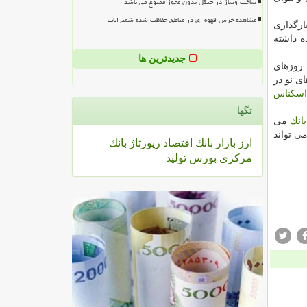
ساخت وساز در جنگل بدون مجوز ممنوع می باشد
مشاهده خرس قهوه ای در مناطق حفاظت شده شمیرانات
ارگذاری
ه داشته
جدیدترین ها
ه روزهای
ی نو در
اسكناس
تگها
بانك
می
ی تواند
ارز
بازار
بانك
اقتصاد
رپورتاژ
بانك
مركزی
بورس
تولید