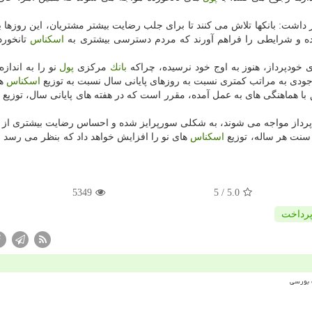
ر داشت: بانكها تلاش می كنند تا برای جلب رضایت بیشتر مشتریان، این روزها ب
ده و شرایطی را فراهم آورند كه مردم دسترسی بیشتری به
اسكناس
تانخورد
 خودپرداز، هنوز به اوج خود نرسیده، چراكه
بانك
مركزی
پول
نو را به انداز
با موجودی به مراتب كمتری نسبت به روزهای پایانی سال نسبت به توزیع
اسكناس
ها
با هماهنگی های به عمل آمده، مقرر است كه در هفته های پایانی سال، توزیع
پرداز مواجه می شوند، به شكلی سورپرایز شده و احساس رضایت بیشتری از
سنت هر ساله، توزیع
اسكناس
های نو را افزایش خواهد داد كه بنظر می رسد م
5349
/ 5
5.0
رداخت