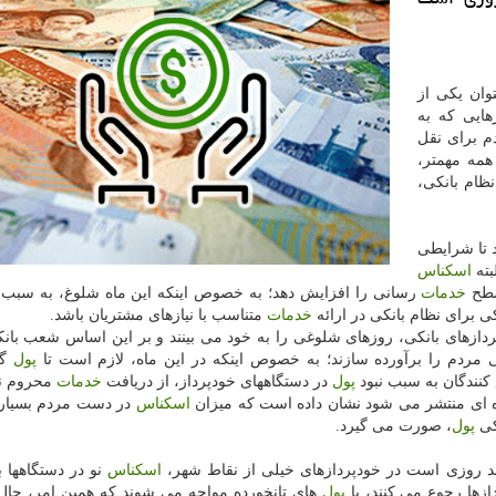
وان یكی از
هایی كه به
م برای نقل
همه مهمتر،
ظام بانكی،
 تا شرایطی
بته
اسكناس
سطح
خدمات
رسانی را افزایش دهد؛ به خصوص اینكه این ماه شلوغ، به سبب
ی برای نظام بانكی در ارائه
خدمات
متناسب با نیازهای مشتریان باشد.
پردازهای بانكی، روزهای شلوغی را به خود می بینند و بر این اساس شعب بان
ی مردم را برآورده سازند؛ به خصوص اینكه در این ماه، لازم است تا
پول
گذ
كنندگان به سبب نبود
پول
در دستگاههای خودپرداز، از دریافت
خدمات
محروم نش
ای منتشر می شود نشان داده است كه میزان
اسكناس
در دست مردم بسیار 
كی
پول
، صورت می گیرد.
ند روزی است در خودپردازهای خیلی از نقاط شهر،
اسكناس
نو در دستگاهها ب
ازها رجوع می كنند، با
پول
های تانخورده مواجه می شوند كه همین امر، حال