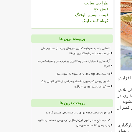
طراحی سایت
فیش حج
قیمت بیسیم باوفنگ
کوتاه کننده لینک
پربیننده ترین ها
آشنایی با سبد سرمایه گذاری دیجیتال ویپاد از صندوق های
درآمد ثابت تا سرمایه گذاری در طلا
آزادسازی ۶ میلیارد دلار چه تاثیری بر نرخ دلار و معیشت مردم
دارد؟
دو سناریوی مهم برای بازار سهام تا انتهای سال
 افزایش
تقدیر رییس کمیسیون اقتصادی مجلس از نقش کلیدی بانک
مسکن در پایین آوردن ناترازی
كی تلاش
اری در
وند.
پربحث ترین ها
كمتر از
فراخوان ساخت مودم نوری با تراشه بومی منتشر گردید
کدام صنایع صدرنشین ارزش بازار در بورس هستند به علاوه
رتبه بندی 48 صنعت بورسی
ارگذاری
 و هوای