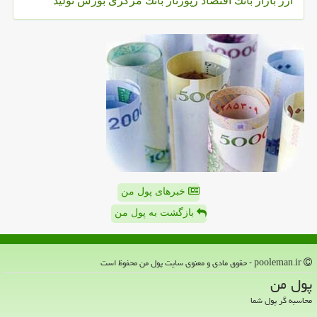
ارز
بازار
بانك
اقتصاد
رپورتاژ
بانك مركزی
بورس
تولید
خبرهای پول من
بازگشت به پول من
pooleman.ir - حقوق مادی و معنوی سایت پول من محفوظ است
پول من
محاسبه گر پول شما