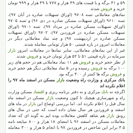
۵۹ و ۳۱ برگه و با قیمت های ۴۹ هزار و ۷۷۷ تا ۴۹ هزار و ۹۹۹ تومان
خرید و
فروش
شدند.
نمادهای معاملاتی تسه ۹۷۰۸ (اوراق تسهیلات صادره در آبان ۹۷)،
تسه ۹۶۱۰ (اوراق تسهیلات مسكن صادره در دی ۹۶) و تسه ۹۷۰۵
(اوراق تسهیلات مسكن صادره در مرداد ۹۷)، تسه ۹۷۰۱ (اوراق
تسهیلات مسكن صادره در فروردین ۹۷)، ۹۷۰۲ (اوراق تسهیلات
مسكن صادره در اردیبهشت ۹۷) و چند نماد معاملاتی دیگر در
معاملات امروز در بازه قیمتی ۵۰ هزار تومانی معامله شدند.
غیر از این نمادهای معاملاتی، سایر نمادها در معاملات امروز
بازار
سرمایه در بازه قیمتی ۵۱ تا ۵۲ هزار تومان خرید و
فروش
شدند.
از نظر حجم خرید و
فروش
هم ۱۱ نماد معاملاتی هم در حجم های زیر
۱۰۰ برگه به
فروش
رسیده و در ۵ نماد معاملاتی دیگر هم حجم خرید
و
فروش
برگه ها كمتر از ۳۰۰ برگه بود.
بانك مركزی و وزارت راه وضعیت
بازار
مسكن در اسفند ماه ۹۷ را
اعلام نكرده اند
اگرچه نه
بانك
مركزی و نه دفتر برنامه ریزی و
اقتصاد
مسكن وزارت
راه و شهرسازی هیچیك تا كنون وضعیت
بازار
مسكن در اسفند ماه
سال قبل را اعلام نكرده اند، اما بررسی اوضاع این
بازار
در ماه های
اسفند و فروردین هر سال نشان داده است كه حتی در سال های
رونق
بازار
هم شاهد كاهش معاملات بوده ایم به گونه ای كه تعداد
معاملات مسكن در اسفند ۹۶ با امضای ۱۸ هزار و ۸۰۰ مبایعه نامه
۳.۵ برابر این شاخص در فروردین ۹۷ با انجام ۵ هزار و ۳۰۰ معامله