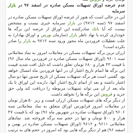
عدم عرضه اوراق تسهیلات مسكن صادره در اسفند ۹۷ در
بازار
سرمایه
این در حالی است كه هنوز از عرضه اوراق تسهیلات مسكن صادره در
اسفند ۹۷ (تسه ۹۷۱۲) در
بازار
سرمایه خبری نیست و مشخص
نیست كه آیا
بانك
صادركننده این اوراق از عرضه این برگه ها
خودداری كرده یا نهاد ناظر
بازار
(سازمان
بورس
و اوراق بهادار) به
علت تعطیلات فروردین ماه مجوز ورود تسه ۹۷۱۲ به
بازار
را صادر
نكرده است؟
ارزان ترین برگه تسهیلات مسكن در معاملات امروز به نماد معاملاتی
تسه ۹۶۰۱ (اوراق تسهیلات مسكن صادره در فروردین ماه سال ۹۶)
با قیمت ۴۳ هزار و ۶۸۰ تومان تعلق داشت كه دلیل افت شدید قیمت
این برگه ها اتمام تاریخ اعتبار آن در انتها فروردین ماه امسال خواهد
بود. گفتنی است هر برگه تسهیلات مسكن از تاریخ صدور تنها دو سال
اعتبار داشته و بعد از اتمام تاریخ اعتبار آنها، دارنده این اوراق تا یك
ماه بعد از آن می تواند تسهیلات مربوطه را دریافت كند ولی حق
خرید و
فروش
این برگه ها را نخواهد داشت.
از دیگر برگه های تسهیلات مسكن ارزان قیمت و زیر ۵۰ هزار تومان
در معاملات امروز فرابورس اوراق متعلق به نماد معاملاتی تسه
۹۶۰۶ (اوراق تسهیلات صادره در شهریور ماه ۹۶) بود كه با قیمت ۴۷
هزار و ۵۰۰ تومان و تنها در حجم سه برگه فروخته شد. نمادهای
معاملاتی ۹۶۱۱ و ۹۶۱۲ (اوراق تسهیلات مسكن صادره در بهمن و
اسفند ۹۶) هم از دیگر برگه هایی بود كه امروز در حجم های به ترتیب