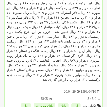
ریال، لیر تركیه ۷ هزار و ۳۰۸ ریال، روبل روسیه ۶۶۷ ریال، ریال
قطر ۱۱ هزار و ۵۳۹ ریال، یكصد دینار عراق ۳ هزار و ۵۱۶ ریال، لیر
سوریه ۸۲ ریال، دلار استرالیا ۲۹ هزار و ۴۱۹ ریال، ریال سعودی ۱۱
هزار و ۲۰۰ ریال، دینار بحرین ۱۱۱ هزار و ۷۰۴ ریال، دلار سنگاپور ۳۱
هزار و ۳۶ ریال، یكصد تاكای بنگلادش ۴۹ هزار و ۶۷۲ ریال، ده روپیه
سریلانكا ۲ هزار و ۳۸۱ ریال، كیات میانمار ۲۸ ریال و یكصد روپیه نپال
۳۷ هزار و ۸۹۱ ریال تعیین شد. افزون بر این، نرخ یكصد درام
ارمنستان ۸ هزار و ۷۸۳ ریال، دینار لیبی ۳۰ هزار ۱۶۱ ریال، یوان چین
۶ هزار و ۱۴۱ ریال، یكصد بات تایلند ۱۳۷ هزار و ۴۳۸ ریال، رینگیت
مالزی ۱۰ هزار و ۱۶۲ ریال، یك هزار وون كره جنوبی ۳۶ هزار و ۳۲۵
ریال، دینار اردن ۵۹ هزار و ۲۳۹ ریال، یكصد تنگه قزاقستان ۱۱ هزار
و ۱۶ ریال، لاری گرجستان ۱۴ هزار و ۷۹۲ ریال، یك هزار روپیه
اندونزی ۲ هزار و ۹۷۸ ریال، افغانی افغانستان ۵۱۷ ریال، روبل جدید
بلاروس ۲۰ هزار و ۵۵۲ ریال، منات آذربایجان ۲۴ هزار و ۷۵۷ ریال،
یكصد پزوی فیلیپین ۸۲ هزار و ۱۲۹ ریال، سومونی تاجیكستان ۴ هزار
و ۴۵۰ ریال، بولیوار جدید ونزوئلا ۴ هزار و ۲۰۶ ریال و منات جدید
تركمنستان ۱۲ هزار ریال ارزش گذاری شد
1398/04/10
20:04:29
5105
/ 5
5.0
تگهای خبر:
ارز
,
بانك
,
بانك مركزی
,
پول