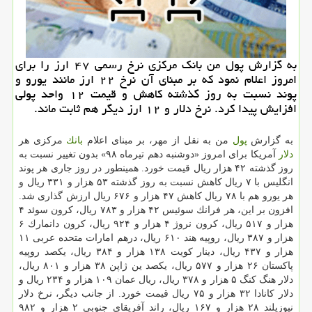
به گزارش پول من بانك مركزی نرخ رسمی ۴۷ ارز را برای
امروز اعلام نمود كه بر مبنای آن نرخ ۲۲ ارز مانند یورو و
پوند نسبت به روز گذشته كاهش و قیمت ۱۲ واحد پولی
افزایش پیدا كرد. نرخ دلار و ۱۲ ارز دیگر هم ثابت ماند.
به گزارش
پول
من به نقل از مهر، بر مبنای اعلام
بانك
مركزی هر
دلار
آمریكا برای امروز «دوشنبه دهم تیرماه ۹۸» بدون تغییر نسبت به
روز گذشته ۴۲ هزار ریال قیمت خورد. همینطور در روز جاری هر پوند
انگلیس با ۷ ریال كاهش نسبت به روز گذشته ۵۳ هزار و ۳۳۱ ریال و
هر یورو هم با ۷۸ ریال كاهش ۴۷ هزار و ۶۷۶ ریال ارزش گذاری شد.
افزون بر این، هر فرانك سوئیس ۴۲ هزار و ۷۸۳ ریال، كرون سوئد ۴
هزار و ۵۱۷ ریال، كرون نروژ ۴ هزار و ۹۲۴ ریال، كرون دانمارك ۶
هزار و ۳۸۷ ریال، روپیه هند ۶۱۰ ریال، درهم امارات متحده عربی ۱۱
هزار و ۴۳۷ ریال، دینار كویت ۱۳۸ هزار و ۳۸۴ ریال، یكصد روپیه
پاكستان ۲۶ هزار و ۵۷۷ ریال، یكصد ین ژاپن ۳۸ هزار و ۸۰۱ ریال،
دلار هنگ كنگ ۵ هزار و ۳۷۸ ریال، ریال عمان ۱۰۹ هزار و ۲۳۴ ریال و
دلار كانادا ۳۲ هزار و ۷۵ ریال قیمت خورد. از جانب دیگر، نرخ دلار
نیوزیلند ۲۸ هزار و ۱۶۷ ریال، راند آفریقای جنوبی ۲ هزار و ۹۸۲