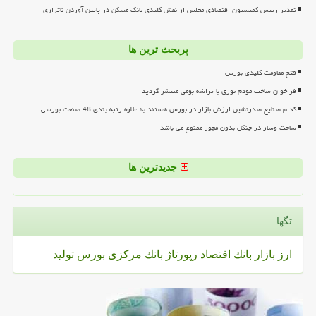
تقدیر رییس کمیسیون اقتصادی مجلس از نقش کلیدی بانک مسکن در پایین آوردن ناترازی
پربحث ترین ها
فتح مقاومت کلیدی بورس
فراخوان ساخت مودم نوری با تراشه بومی منتشر گردید
کدام صنایع صدرنشین ارزش بازار در بورس هستند به علاوه رتبه بندی 48 صنعت بورسی
ساخت وساز در جنگل بدون مجوز ممنوع می باشد
جدیدترین ها
تگها
ارز
بازار
بانك
اقتصاد
رپورتاژ
بانك مركزی
بورس
تولید