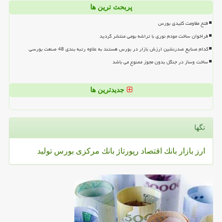
پربحث ترین ها
فتح مقاومت کلیدی بورس
فراخوان ساخت مودم نوری با تراشه بومی منتشر گردید
کدام صنایع صدرنشین ارزش بازار در بورس هستند به علاوه رتبه بندی 48 صنعت بورسی
ساخت وساز در جنگل بدون مجوز ممنوع می باشد
جدیدترین ها
تگها
ارز
بازار
بانك
اقتصاد
رپورتاژ
بانك مركزی
بورس
تولید