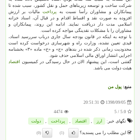
شركت ساخت و توسعه زیربناهای حمل و نقل كشور، سبب شده تا
پیمانكاران و مشاوران رأسا نسبت به
پرداخت
مالیات بر ارزش
افزوده به صورت نقد و اقساط اقدام و در قبال آن، اسناد خزانه
اسلامی مدت دار دریافت نمایند. ادامه این روند، پیمانكاران و
مشاوران را با مشكلات نقدینگی مواجه كرده است.
با توجه به اینكه در قانون بودجه سال جاری درباب سررسید اسناد،
قیدی تعیین نشده، وزارت راه و شهرسازی درخواست كرده است
محدودیت زمانی ذكر شده در بندهای «ج» و «خ» ماده «۳» بخشنامه
اجرایی انتشار اوراق مالی اسلامی حذف شود.
گفتنی است، این پیشنهاد الان در حال رسیدگی در كمیسیون
اقتصاد
هیئت دولت می باشد.
منبع:
پول من
1398/09/05
20:51:31
4474
/ 5
5.0
تگهای خبر:
ارز
,
اقتصاد
,
پرداخت
,
دولت
این مطلب را می پسندید؟
(0)
(1)