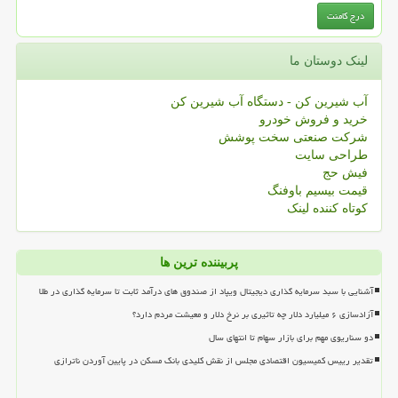
لینک دوستان ما
آب شیرین کن - دستگاه آب شیرین کن
خرید و فروش خودرو
شرکت صنعتی سخت پوشش
طراحی سایت
فیش حج
قیمت بیسیم باوفنگ
کوتاه کننده لینک
پربیننده ترین ها
آشنایی با سبد سرمایه گذاری دیجیتال ویپاد از صندوق های درآمد ثابت تا سرمایه گذاری در طلا
آزادسازی ۶ میلیارد دلار چه تاثیری بر نرخ دلار و معیشت مردم دارد؟
دو سناریوی مهم برای بازار سهام تا انتهای سال
تقدیر رییس کمیسیون اقتصادی مجلس از نقش کلیدی بانک مسکن در پایین آوردن ناترازی