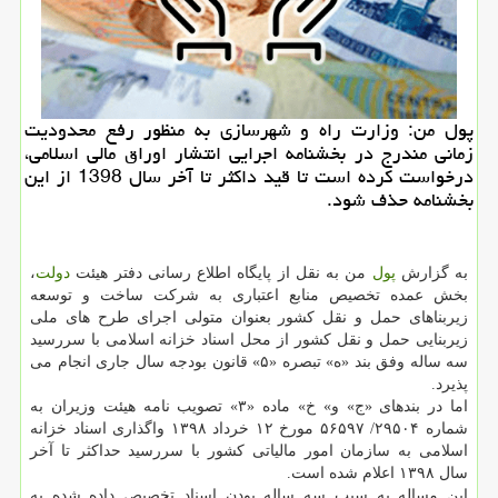
پول من: وزارت راه و شهرسازی به منظور رفع محدودیت
زمانی مندرج در بخشنامه اجرایی انتشار اوراق مالی اسلامی،
درخواست كرده است تا قید داكثر تا آخر سال 1398 از این
بخشنامه حذف شود.
به گزارش
پول
من به نقل از پایگاه اطلاع رسانی دفتر هیئت
دولت
،
بخش عمده تخصیص منابع اعتباری به شركت ساخت و توسعه
زیربناهای حمل و نقل كشور بعنوان متولی اجرای طرح های ملی
زیربنایی حمل و نقل كشور از محل اسناد خزانه اسلامی با سررسید
سه ساله وفق بند «ه» تبصره «۵» قانون بودجه سال جاری انجام می
پذیرد.
اما در بندهای «ج» و» خ» ماده «۳» تصویب نامه هیئت وزیران به
شماره ۲۹۵۰۴/ ۵۶۵۹۷ مورخ ۱۲ خرداد ۱۳۹۸ واگذاری اسناد خزانه
اسلامی به سازمان امور مالیاتی كشور با سررسید حداكثر تا آخر
سال ۱۳۹۸ اعلام شده است.
این مساله به سبب سه ساله بودن اسناد تخصیص داده شده به