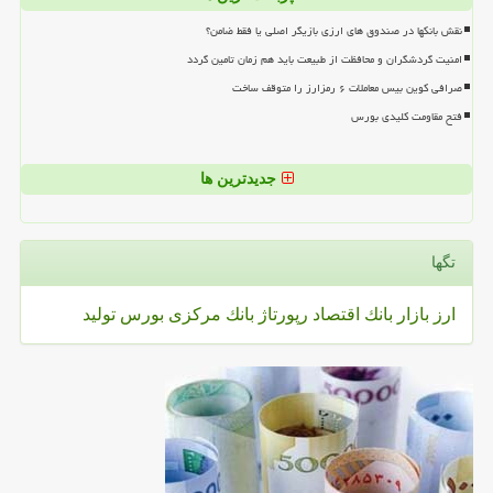
نقش بانکها در صندوق های ارزی بازیگر اصلی یا فقط ضامن؟
امنیت گردشگران و محافظت از طبیعت باید هم زمان تامین گردد
صرافی کوین بیس معاملات ۶ رمزارز را متوقف ساخت
فتح مقاومت کلیدی بورس
جدیدترین ها
تگها
ارز
بازار
بانك
اقتصاد
رپورتاژ
بانك مركزی
بورس
تولید