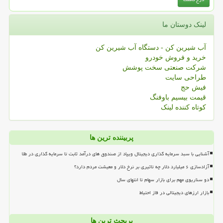
لینک دوستان ما
آب شیرین کن - دستگاه آب شیرین کن
خرید و فروش خودرو
شرکت صنعتی سخت پوشش
طراحی سایت
فیش حج
قیمت بیسیم باوفنگ
کوتاه کننده لینک
پربیننده ترین ها
آشنایی با سبد سرمایه گذاری دیجیتال ویپاد از صندوق های درآمد ثابت تا سرمایه گذاری در طلا
آزادسازی ۶ میلیارد دلار چه تاثیری بر نرخ دلار و معیشت مردم دارد؟
دو سناریوی مهم برای بازار سهام تا انتهای سال
بازار ارزهای دیجیتالی در فاز احتیاط
پربحث ترین ها