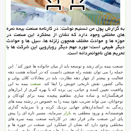
به گزارش پول من تسنیم نوشت: در كارنامه صنعت بیمه نمره
های مختلفی وجود دارد كه نشان از عملكرد این صنعت در
حوزه ها و حوادث مختلف همچون زلزله ها، سیل ها و حوادث
دیگر طبیعی است؛ مورد مهم دیگر رویارویی این شركت ها با
تحریم های ناجوانمردانه است.
صنعت بیمه برای رشد و توسعه باید از میان خانواده ها عبور كند". این
جمله را می توان نقشه راه صنعتی دانست كه در آستانه هشت دهه
فعالیت و بیشتر از چهار دهه نظارت، باید در معادلات كلان پولی و
مالی كشور، نقش تاریخی خویش را ایفا كند.
صنعت
بیمه به این
واقعیت تعیین كننده و حیاتی، پی برده كه با بهره گیری از ابزارهای
فرهنگسازانه و ساده سازی مفاهیم پیچیده بیمه برای كودكان و
نوجوانان، می تواند ضریب نفوذ بیمه را به خصوص در رشته بیمه های
زندگی به استانداردهای جهانی نزدیك كرده و با سرمایه گذاری
هوشمندانه و ورود منطقی به
بازار
سرمایه، مسیر تازه ای را پیش
پای این صنعت مادر قرار دهد. در كارنامه صنعت بیمه نمره های
مختلفی وجود دارد كه نشان از عملكرد این صنعت در حوزه ها و
حوادث مختلف همچون زلزله ها، سیل ها و حوادث دیگر طبیعی است؛