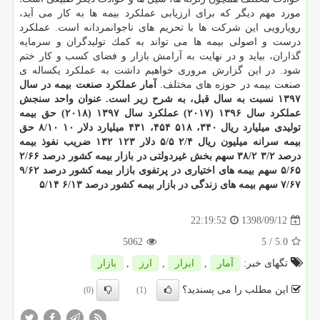
مورد مهم دیگر كه برای ارزیابی عملكرد بیمه ها به كار می آید،
رویارویی این شركت ها با تحریم های ناجوانمردانه است. عملكرد
درست و اصولی بیمه ها می تواند به كمك تولیدگران و سرمایه
گذاران، بیاید و در نهایت به آرامش بازار و فضای كسب و كار ختم
شود. در این گزارش مروری خواهیم داشت به عملكرد یكساله ی
صنعت بیمه در حوزه های مختلف.
آمار عملكرد صنعت بیمه در سال
۱۳۹۷ نسبت به سال قبل، به شرح زیر است.
عنوان
واحد سنجش
عملكرد سال ۱۳۹۶ (۲۰۱۷)
عملكرد سال ۱۳۹۷ (۲۰۱۸)
حق بیمه
تولیدی
میلیارد ریال
۳۴۰، ۵۱۸
۴۵۴، ۴۳۱
میلیارد دلار
۱۰
۸/۱۰
حق
بیمه سرانه
میلیون ریال
۲/۴
۵/۵
دلار
۱۲۳
۱۳۲
ضریب نفوذ بیمه
درصد
۳/۲
۳۸/۲
سهم بخش غیردولتی در بازار بیمه كشور
درصد
۲/۶۶
۵/۶۵
سهم بیمه های اختیاری در پرتفوی بازار بیمه كشور
درصد
۹/۶۲
۷/۶۷
سهم بیمه های زندگی در بازار بیمه كشور
درصد
۶/۱۳
۵/۱۴
1398/09/12
22:19:52
5062
/ 5
5.0
تگهای خبر:
آمار
,
ابزار
,
ارز
,
بازار
این مطلب را می پسندید؟
(0)
(1)