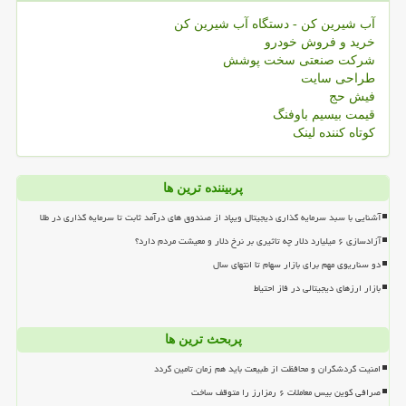
آب شیرین کن - دستگاه آب شیرین کن
خرید و فروش خودرو
شرکت صنعتی سخت پوشش
طراحی سایت
فیش حج
قیمت بیسیم باوفنگ
کوتاه کننده لینک
پربیننده ترین ها
آشنایی با سبد سرمایه گذاری دیجیتال ویپاد از صندوق های درآمد ثابت تا سرمایه گذاری در طلا
آزادسازی ۶ میلیارد دلار چه تاثیری بر نرخ دلار و معیشت مردم دارد؟
دو سناریوی مهم برای بازار سهام تا انتهای سال
بازار ارزهای دیجیتالی در فاز احتیاط
پربحث ترین ها
امنیت گردشگران و محافظت از طبیعت باید هم زمان تامین گردد
صرافی کوین بیس معاملات ۶ رمزارز را متوقف ساخت