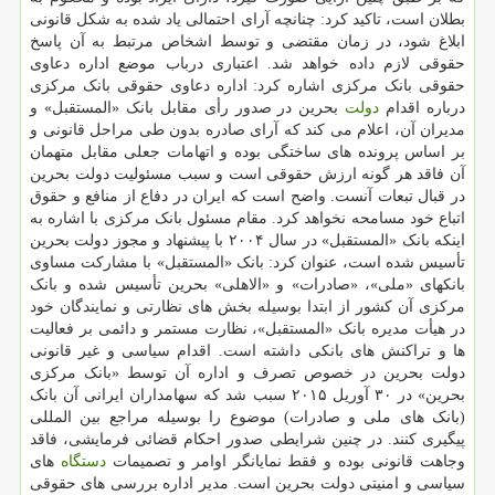
بطلان است، تاکید کرد: چنانچه آرای احتمالی یاد شده به شکل قانونی
ابلاغ شود، در زمان مقتضی و توسط اشخاص مرتبط به آن پاسخ
حقوقی لازم داده خواهد شد. اعتباری درباب موضع اداره دعاوی
حقوقی بانک مرکزی اشاره کرد: اداره دعاوی حقوقی بانک مرکزی
درباره اقدام
دولت
بحرین در صدور رأی مقابل بانک «المستقبل» و
مدیران آن، اعلام می کند که آرای صادره بدون طی مراحل قانونی و
بر اساس پرونده های ساختگی بوده و اتهامات جعلی مقابل متهمان
آن فاقد هر گونه ارزش حقوقی است و سبب مسئولیت دولت بحرین
در قبال تبعات آنست. واضح است که ایران در دفاع از منافع و حقوق
اتباع خود مسامحه نخواهد کرد. مقام مسئول بانک مرکزی با اشاره به
اینکه بانک «المستقبل» در سال ۲۰۰۴ با پیشنهاد و مجوز دولت بحرین
تأسیس شده است، عنوان کرد: بانک «المستقبل» با مشارکت مساوی
بانکهای «ملی»، «صادرات» و «الاهلی» بحرین تأسیس شده و بانک
مرکزی آن کشور از ابتدا بوسیله بخش های نظارتی و نمایندگان خود
در هیأت مدیره بانک «المستقبل»، نظارت مستمر و دائمی بر فعالیت
ها و تراکنش های بانکی داشته است. اقدام سیاسی و غیر قانونی
دولت بحرین در خصوص تصرف و اداره آن توسط «بانک مرکزی
بحرین» در ۳۰ آوریل ۲۰۱۵ سبب شد که سهامداران ایرانی آن بانک
(بانک های ملی و صادرات) موضوع را بوسیله مراجع بین المللی
پیگیری کنند. در چنین شرایطی صدور احکام قضائی فرمایشی، فاقد
وجاهت قانونی بوده و فقط نمایانگر اوامر و تصمیمات
دستگاه
های
سیاسی و امنیتی دولت بحرین است. مدیر اداره بررسی های حقوقی